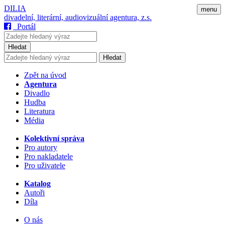
DILIA
menu
divadelní, literární, audiovizuální agentura, z.s.
Portál
Hledat
Hledat
Zpět na úvod
Agentura
Divadlo
Hudba
Literatura
Média
Kolektivní správa
Pro autory
Pro nakladatele
Pro uživatele
Katalog
Autoři
Díla
O nás