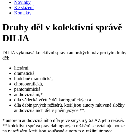
Novinky
Ke stažení
Kontakty
Druhy děl v kolektivní správě
DILIA
DILIA vykonává kolektivní správu autorských práv pro tyto druhy
děl:
literární,
dramatická,
hudebně dramatická,
choreografická,
pantomimická,
audiovizuální,*
díla vědecká včetně děl kartografických a
díla dabingových režisérů, kteří jsou autory mluvené složky
audiovizuálních děl v jiném jazyce **.
* autorem audiovizuálního díla je ve smyslu § 63 AZ jeho režisér.
** kolektivní správa práv dabingových režisérů se vztahuje pouze
na ty režiséry, kteří jsou současně autory tzv. režijní úpravy.