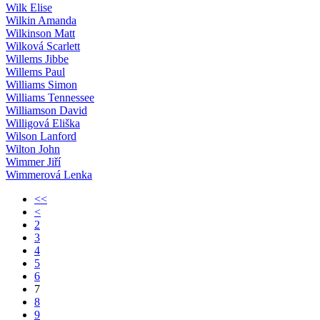
Wilk Elise
Wilkin Amanda
Wilkinson Matt
Wilková Scarlett
Willems Jibbe
Willems Paul
Williams Simon
Williams Tennessee
Williamson David
Willigová Eliška
Wilson Lanford
Wilton John
Wimmer Jiří
Wimmerová Lenka
<<
<
2
3
4
5
6
7
8
9