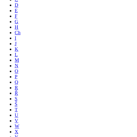
D
E
F
G
H
Ch
I
J
K
L
M
N
O
P
Q
R
Ř
S
Š
T
U
V
W
X