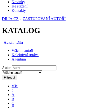
Novinky
Ke stažení
Kontakty
DILIA.CZ
-
ZASTUPOVANÍ AUTOŘI
KATALOG
Autoři
Díla
Všichni autoři
Kolektivní správa
Agentura
Autor
Filtrovat
Vše
#
A
B
C
Č