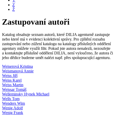
Y
Z
Ž
Zastupovaní autoři
Katalog obsahuje seznam autorů, které DILIA agenturně zastupuje
nebo které má v evidenci kolektivní správy. Pro zjištění rozsahu
zastupování nebo zúžení katalogu na katalogy příslušných oddělení
agentury můžete využít filtr. Pokud jste autora nenalezli, nezoufejte
a kontaktujte příslušné oddělení DILIA, není vyloučeno, že autora či
jeho dědice budeme umět nalézt např. přes spolupracující agenturu.
Weiserová Kristina
Weismanová Annie
Weiss Jiří
Weiss Karel
Weiss Martin
Weissar Tomáš
Welleminsky Hynek Michael
Wells Tom
Wenders Wim
Wenig Adolf
Wenig Frank