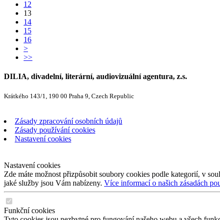
12
13
14
15
16
>
>>
DILIA, divadelní, literární, audiovizuální agentura, z.s.
Krátkého 143/1, 190 00 Praha 9, Czech Republic
Zásady zpracování osobních údajů
Zásady používání cookies
Nastavení cookies
Nastavení cookies
Zde máte možnost přizpůsobit soubory cookies podle kategorií, v soul
jaké služby jsou Vám nabízeny.
Více informací o našich zásadách po
Funkční cookies
Tyto cookies jsou nezbytné pro fungování našeho webu a všech funkcí,