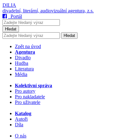
DILIA
divadelní, literární, audiovizuální agentura, z.s.
Portál
Hledat
Hledat
Zpět na úvod
Agentura
Divadlo
Hudba
Literatura
Média
Kolektivní správa
Pro autory
Pro nakladatele
Pro uživatele
Katalog
Autoři
Díla
O nás