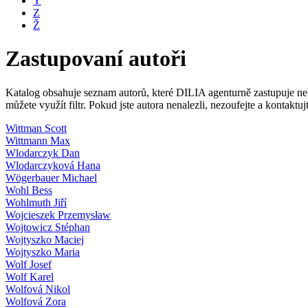
Y
Z
Ž
Zastupovaní autoři
Katalog obsahuje seznam autorů, které DILIA agenturně zastupuje nebo
můžete využít filtr. Pokud jste autora nenalezli, nezoufejte a kontakt
Wittman Scott
Wittmann Max
Wlodarczyk Dan
Wlodarczyková Hana
Wögerbauer Michael
Wohl Bess
Wohlmuth Jiří
Wojcieszek Przemysław
Wojtowicz Stéphan
Wojtyszko Maciej
Wojtyszko Maria
Wolf Josef
Wolf Karel
Wolfová Nikol
Wolfová Zora