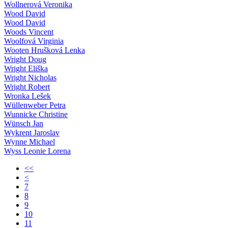
Wollnerová Veronika
Wood David
Wood David
Woods Vincent
Woolfová Virginia
Wooten Hrušková Lenka
Wright Doug
Wright Eliška
Wright Nicholas
Wright Robert
Wronka Lešek
Wüllenweber Petra
Wunnicke Christine
Wünsch Jan
Wykrent Jaroslav
Wynne Michael
Wyss Leonie Lorena
<<
<
7
8
9
10
11