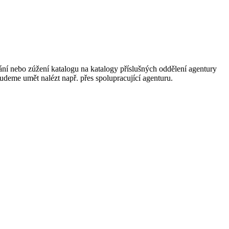
ání nebo zúžení katalogu na katalogy příslušných oddělení agentury
 budeme umět nalézt např. přes spolupracující agenturu.