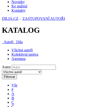
Novinky
Ke stažení
Kontakty
DILIA.CZ
-
ZASTUPOVANÍ AUTOŘI
KATALOG
Autoři
Díla
Všichni autoři
Kolektivní správa
Agentura
Autor
Filtrovat
Vše
#
A
B
C
Č