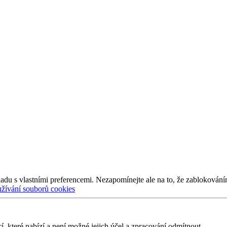
adu s vlastními preferencemi. Nezapomínejte ale na to, že zablokování
užívání souborů cookies
 které nabízí a není možné jejich účel a zpracování odmítnout.