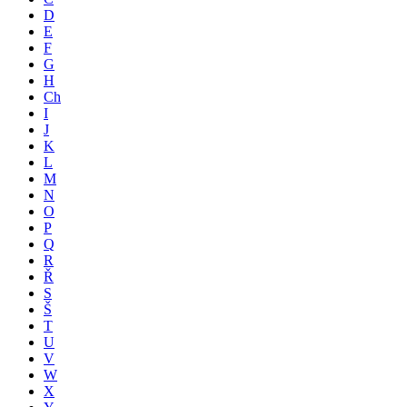
D
E
F
G
H
Ch
I
J
K
L
M
N
O
P
Q
R
Ř
S
Š
T
U
V
W
X