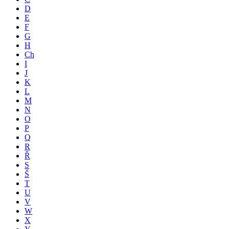
D
E
F
G
H
Ch
I
J
K
L
M
N
O
P
Q
R
Ř
S
Š
T
U
V
W
X