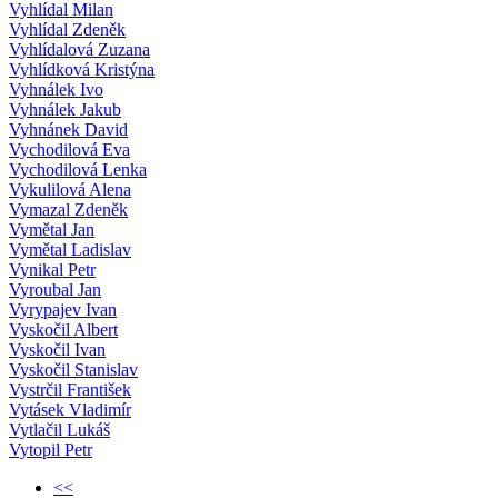
Vyhlídal Milan
Vyhlídal Zdeněk
Vyhlídalová Zuzana
Vyhlídková Kristýna
Vyhnálek Ivo
Vyhnálek Jakub
Vyhnánek David
Vychodilová Eva
Vychodilová Lenka
Vykulilová Alena
Vymazal Zdeněk
Vymětal Jan
Vymětal Ladislav
Vynikal Petr
Vyroubal Jan
Vyrypajev Ivan
Vyskočil Albert
Vyskočil Ivan
Vyskočil Stanislav
Vystrčil František
Vytásek Vladimír
Vytlačil Lukáš
Vytopil Petr
<<