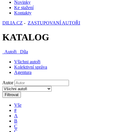
Novinky
Ke stažení
Kontakty
DILIA.CZ
-
ZASTUPOVANÍ AUTOŘI
KATALOG
Autoři
Díla
Všichni autoři
Kolektivní správa
Agentura
Autor
Filtrovat
Vše
#
A
B
C
Č