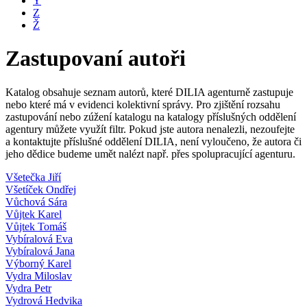
Y
Z
Ž
Zastupovaní autoři
Katalog obsahuje seznam autorů, které DILIA agenturně zastupuje
nebo které má v evidenci kolektivní správy. Pro zjištění rozsahu
zastupování nebo zúžení katalogu na katalogy příslušných oddělení
agentury můžete využít filtr. Pokud jste autora nenalezli, nezoufejte
a kontaktujte příslušné oddělení DILIA, není vyloučeno, že autora či
jeho dědice budeme umět nalézt např. přes spolupracující agenturu.
Všetečka Jiří
Všetíček Ondřej
Vůchová Sára
Vůjtek Karel
Vůjtek Tomáš
Vybíralová Eva
Vybíralová Jana
Výborný Karel
Vydra Miloslav
Vydra Petr
Vydrová Hedvika