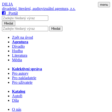
DILIA
menu
divadelní, literární, audiovizuální agentura, z.s.
Portál
Hledat
Hledat
Zpět na úvod
Agentura
Divadlo
Hudba
Literatura
Média
Kolektivní správa
Pro autory
Pro nakladatele
Pro uživatele
Katalog
Autoři
Díla
O nás