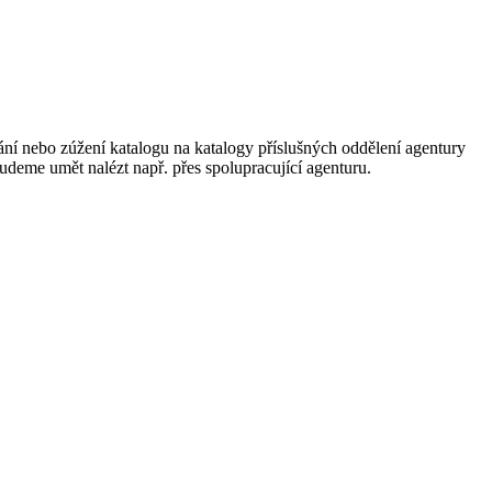
ání nebo zúžení katalogu na katalogy příslušných oddělení agentury
 budeme umět nalézt např. přes spolupracující agenturu.