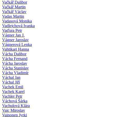
Vačkář Dalibor
Vačkář Martin
Vačkář Václav
Vadas Martin
Vadasová Monika
Vadlejchová Ivanka
Vaďura Petr
Vágner Jan J.
Vágner Jaroslav
Vágnerová Lenka
Vahtikari Hanna
Vácha Dalibor
Vácha Fernand
Vácha Jaroslav
Vácha Stanislav
Vácha Vladimír
Váchal Jan
Váchal Jiří
Vachek Emil
Vachek Karel
Vachler Petr
Váchová Šárka
Vachulová Klára
Vaic Miroslav
Vainonen Jyrki