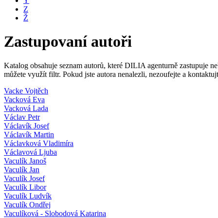
Y
Z
Ž
Zastupovaní autoři
Katalog obsahuje seznam autorů, které DILIA agenturně zastupuje nebo
můžete využít filtr. Pokud jste autora nenalezli, nezoufejte a kontakt
Vacke Vojtěch
Vacková Eva
Vacková Lada
Václav Petr
Václavík Josef
Václavík Martin
Václavková Vladimíra
Václavová Ljuba
Vaculík Janoš
Vaculík Jan
Vaculík Josef
Vaculík Libor
Vaculík Ludvík
Vaculík Ondřej
Vaculíková - Slobodová Katarina