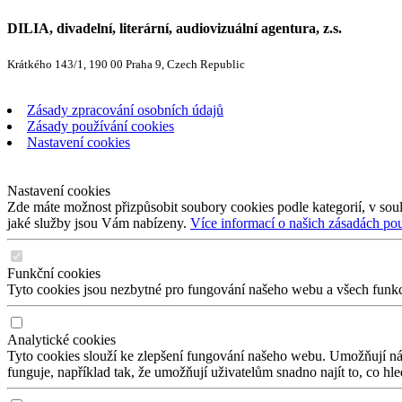
DILIA, divadelní, literární, audiovizuální agentura, z.s.
Krátkého 143/1, 190 00 Praha 9, Czech Republic
Zásady zpracování osobních údajů
Zásady používání cookies
Nastavení cookies
Nastavení cookies
Zde máte možnost přizpůsobit soubory cookies podle kategorií, v soul
jaké služby jsou Vám nabízeny.
Více informací o našich zásadách po
Funkční cookies
Tyto cookies jsou nezbytné pro fungování našeho webu a všech funkcí,
Analytické cookies
Tyto cookies slouží ke zlepšení fungování našeho webu. Umožňují nám
funguje, například tak, že umožňují uživatelům snadno najít to, co hl