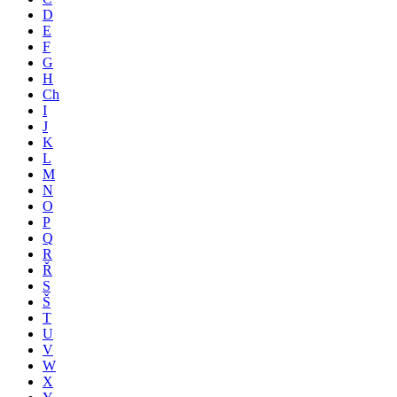
D
E
F
G
H
Ch
I
J
K
L
M
N
O
P
Q
R
Ř
S
Š
T
U
V
W
X