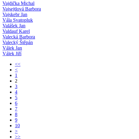
Vajdička Michal
Vajsejtlová Barbora
Vajskebr Jan
Vála Svatopluk
Valášek Jan
Valdauf Karel
Valecká Barbora
Valecký Štěpán
Válek Jan
Válek Jiří
<<
<
1
2
3
4
5
6
7
8
9
10
>
>>