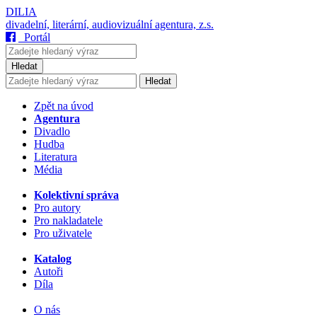
DILIA
divadelní, literární, audiovizuální agentura, z.s.
Portál
Hledat
Hledat
Zpět na úvod
Agentura
Divadlo
Hudba
Literatura
Média
Kolektivní správa
Pro autory
Pro nakladatele
Pro uživatele
Katalog
Autoři
Díla
O nás