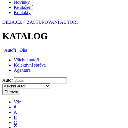
Novinky
Ke stažení
Kontakty
DILIA.CZ
-
ZASTUPOVANÍ AUTOŘI
KATALOG
Autoři
Díla
Všichni autoři
Kolektivní správa
Agentura
Autor
Filtrovat
Vše
#
A
B
C
Č