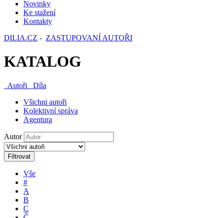
Novinky
Ke stažení
Kontakty
DILIA.CZ
-
ZASTUPOVANÍ AUTOŘI
KATALOG
Autoři
Díla
Všichni autoři
Kolektivní správa
Agentura
Autor
Filtrovat
Vše
#
A
B
C
Č