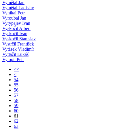
Vymětal Jan
Vymětal Ladislav
Vynikal Petr
Vyroubal Jan
Vyrypajev Ivan
Vyskočil Albert
Vyskočil Ivan
Vyskočil Stanislav
Vystrčil František
Vytásek Vladimír
Vytlačil Lukáš
Vytopil Petr
<<
<
54
55
56
57
58
59
60
61
62
63