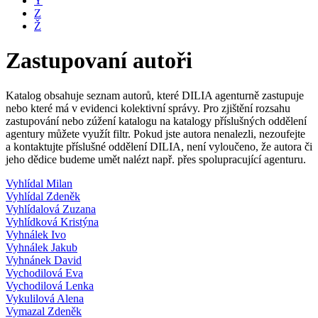
Y
Z
Ž
Zastupovaní autoři
Katalog obsahuje seznam autorů, které DILIA agenturně zastupuje
nebo které má v evidenci kolektivní správy. Pro zjištění rozsahu
zastupování nebo zúžení katalogu na katalogy příslušných oddělení
agentury můžete využít filtr. Pokud jste autora nenalezli, nezoufejte
a kontaktujte příslušné oddělení DILIA, není vyloučeno, že autora či
jeho dědice budeme umět nalézt např. přes spolupracující agenturu.
Vyhlídal Milan
Vyhlídal Zdeněk
Vyhlídalová Zuzana
Vyhlídková Kristýna
Vyhnálek Ivo
Vyhnálek Jakub
Vyhnánek David
Vychodilová Eva
Vychodilová Lenka
Vykulilová Alena
Vymazal Zdeněk