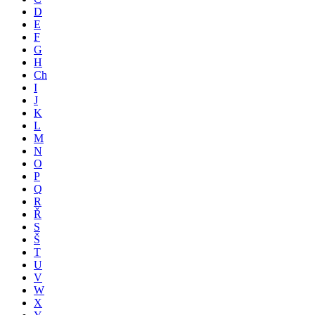
D
E
F
G
H
Ch
I
J
K
L
M
N
O
P
Q
R
Ř
S
Š
T
U
V
W
X