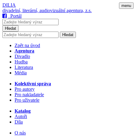
DILIA
menu
divadelní, literární, audiovizuální agentura, z.s.
Portál
Hledat
Hledat
Zpět na úvod
Agentura
Divadlo
Hudba
Literatura
Média
Kolektivní správa
Pro autory
Pro nakladatele
Pro uživatele
Katalog
Autoři
Díla
O nás