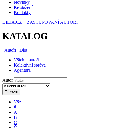
Novinky
Ke stažení
Kontakty
DILIA.CZ
-
ZASTUPOVANÍ AUTOŘI
KATALOG
Autoři
Díla
Všichni autoři
Kolektivní správa
Agentura
Autor
Filtrovat
Vše
#
A
B
C
Č