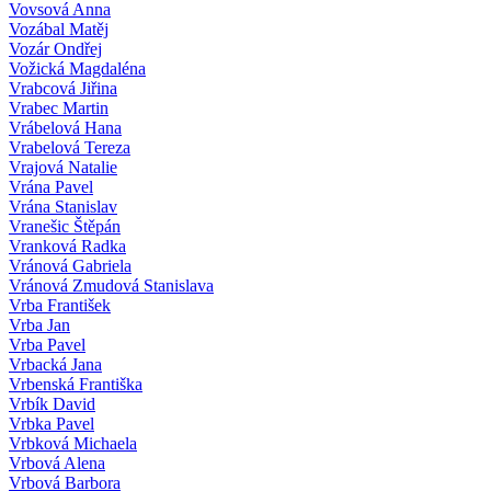
Vovsová Anna
Vozábal Matěj
Vozár Ondřej
Vožická Magdaléna
Vrabcová Jiřina
Vrabec Martin
Vrábelová Hana
Vrabelová Tereza
Vrajová Natalie
Vrána Pavel
Vrána Stanislav
Vranešic Štěpán
Vranková Radka
Vránová Gabriela
Vránová Zmudová Stanislava
Vrba František
Vrba Jan
Vrba Pavel
Vrbacká Jana
Vrbenská Františka
Vrbík David
Vrbka Pavel
Vrbková Michaela
Vrbová Alena
Vrbová Barbora