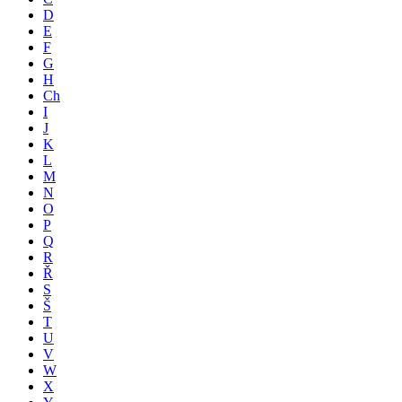
D
E
F
G
H
Ch
I
J
K
L
M
N
O
P
Q
R
Ř
S
Š
T
U
V
W
X