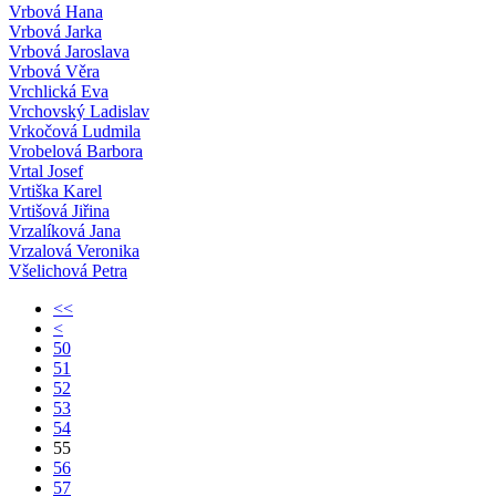
Vrbová Hana
Vrbová Jarka
Vrbová Jaroslava
Vrbová Věra
Vrchlická Eva
Vrchovský Ladislav
Vrkočová Ludmila
Vrobelová Barbora
Vrtal Josef
Vrtiška Karel
Vrtišová Jiřina
Vrzalíková Jana
Vrzalová Veronika
Všelichová Petra
<<
<
50
51
52
53
54
55
56
57