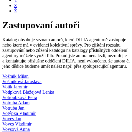
Y
Z
Ž
Zastupovaní autoři
Katalog obsahuje seznam autorů, které DILIA agenturně zastupuje
nebo které má v evidenci kolektivní správy. Pro zjištění rozsahu
zastupování nebo zúžení katalogu na katalogy příslušných oddělení
agentury můžete využít filtr. Pokud jste autora nenalezli, nezoufejte
a kontaktujte příslušné oddělení DILIA, není vyloučeno, že autora či
jeho dědice budeme umět nalézt např. přes spolupracující agenturu.
Vošmik Milan
Vošmiková Jaroslava
Votík Jaromír
Votípková Blažejová Lenka
Votroubková Petra
Votruba Adam
Votruba Jan
Votýpka Vladimír
Voves Jan
Voves Vladimír
Vovsová Anna