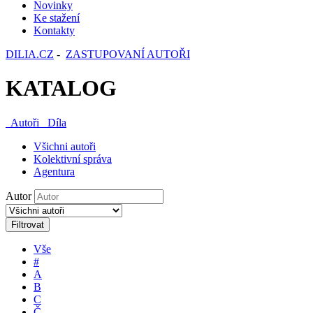
Novinky
Ke stažení
Kontakty
DILIA.CZ
-
ZASTUPOVANÍ AUTOŘI
KATALOG
Autoři
Díla
Všichni autoři
Kolektivní správa
Agentura
Autor
Filtrovat
Vše
#
A
B
C
Č