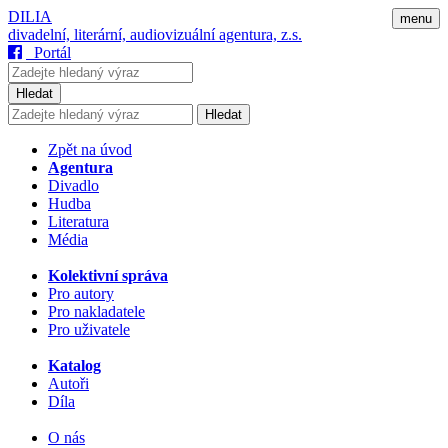
DILIA
menu
divadelní, literární, audiovizuální agentura, z.s.
Portál
Hledat
Hledat
Zpět na úvod
Agentura
Divadlo
Hudba
Literatura
Média
Kolektivní správa
Pro autory
Pro nakladatele
Pro uživatele
Katalog
Autoři
Díla
O nás