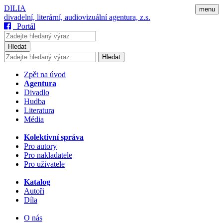
DILIA
menu
divadelní, literární, audiovizuální agentura, z.s.
Portál
Hledat
Hledat
Zpět na úvod
Agentura
Divadlo
Hudba
Literatura
Média
Kolektivní správa
Pro autory
Pro nakladatele
Pro uživatele
Katalog
Autoři
Díla
O nás