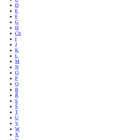
D
E
F
G
H
Ch
I
J
K
L
M
N
O
P
Q
R
Ř
S
Š
T
U
V
W
X