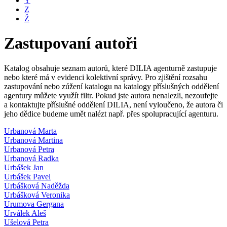
Y
Z
Ž
Zastupovaní autoři
Katalog obsahuje seznam autorů, které DILIA agenturně zastupuje
nebo které má v evidenci kolektivní správy. Pro zjištění rozsahu
zastupování nebo zúžení katalogu na katalogy příslušných oddělení
agentury můžete využít filtr. Pokud jste autora nenalezli, nezoufejte
a kontaktujte příslušné oddělení DILIA, není vyloučeno, že autora či
jeho dědice budeme umět nalézt např. přes spolupracující agenturu.
Urbanová Marta
Urbanová Martina
Urbanová Petra
Urbanová Radka
Urbášek Jan
Urbášek Pavel
Urbášková Naděžda
Urbášková Veronika
Urumova Gergana
Urválek Aleš
Ušelová Petra