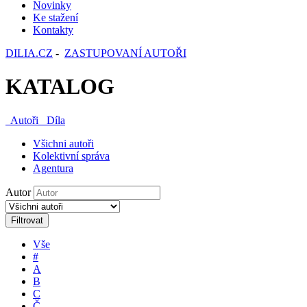
Novinky
Ke stažení
Kontakty
DILIA.CZ
-
ZASTUPOVANÍ AUTOŘI
KATALOG
Autoři
Díla
Všichni autoři
Kolektivní správa
Agentura
Autor
Filtrovat
Vše
#
A
B
C
Č