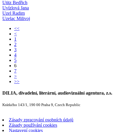
Utitz Bedřich
Uvízlová Jana
Uzel Radim
Uzelac Milivoj
<<
<
1
2
3
4
5
6
7
>
>>
DILIA, divadelní, literární, audiovizuální agentura, z.s.
Krátkého 143/1, 190 00 Praha 9, Czech Republic
Zásady zpracování osobních údajů
Zásady používání cookies
Nastavení cookies