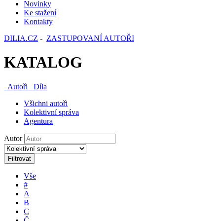
Novinky
Ke stažení
Kontakty
DILIA.CZ
-
ZASTUPOVANÍ AUTOŘI
KATALOG
Autoři
Díla
Všichni autoři
Kolektivní správa
Agentura
Autor
Filtrovat
Vše
#
A
B
C
Č