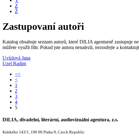
Y
Z
Ž
Zastupovaní autoři
Katalog obsahuje seznam autorů, které DILIA agenturně zastupuje nebo
můžete využít filtr. Pokud jste autora nenalezli, nezoufejte a kontakt
Uvízlová Jana
Uzel Radim
<<
<
1
2
3
4
5
DILIA, divadelní, literární, audiovizuální agentura, z.s.
Krátkého 143/1, 190 00 Praha 9, Czech Republic