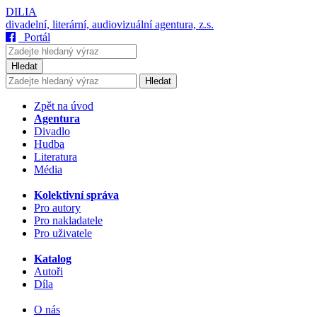
DILIA
divadelní, literární, audiovizuální agentura, z.s.
Portál
Hledat
Hledat
Zpět na úvod
Agentura
Divadlo
Hudba
Literatura
Média
Kolektivní správa
Pro autory
Pro nakladatele
Pro uživatele
Katalog
Autoři
Díla
O nás