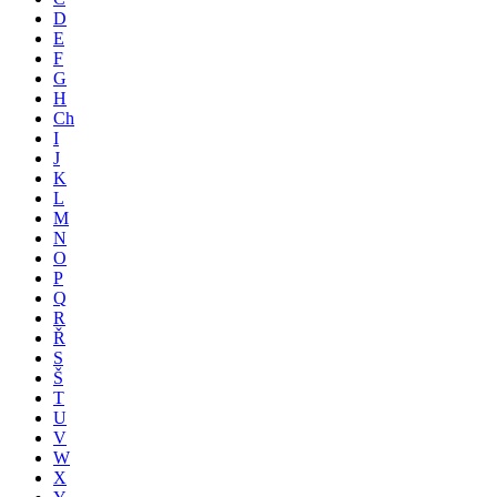
D
E
F
G
H
Ch
I
J
K
L
M
N
O
P
Q
R
Ř
S
Š
T
U
V
W
X