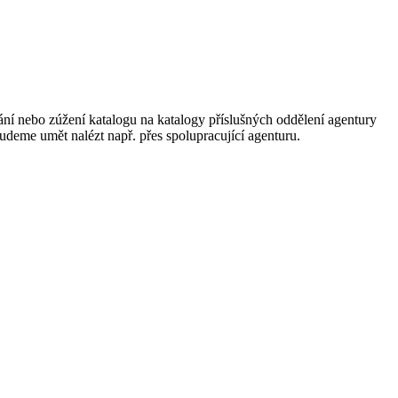
ání nebo zúžení katalogu na katalogy příslušných oddělení agentury
 budeme umět nalézt např. přes spolupracující agenturu.