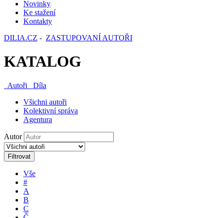
Novinky
Ke stažení
Kontakty
DILIA.CZ
-
ZASTUPOVANÍ AUTOŘI
KATALOG
Autoři
Díla
Všichni autoři
Kolektivní správa
Agentura
Autor
Filtrovat
Vše
#
A
B
C
Č