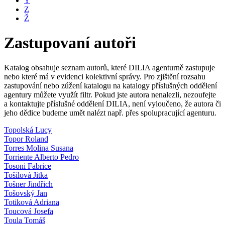
Y
Z
Ž
Zastupovaní autoři
Katalog obsahuje seznam autorů, které DILIA agenturně zastupuje
nebo které má v evidenci kolektivní správy. Pro zjištění rozsahu
zastupování nebo zúžení katalogu na katalogy příslušných oddělení
agentury můžete využít filtr. Pokud jste autora nenalezli, nezoufejte
a kontaktujte příslušné oddělení DILIA, není vyloučeno, že autora či
jeho dědice budeme umět nalézt např. přes spolupracující agenturu.
Topolská Lucy
Topor Roland
Torres Molina Susana
Torriente Alberto Pedro
Tosoni Fabrice
Tošilová Jitka
Tošner Jindřich
Tošovský Jan
Totiková Adriana
Toucová Josefa
Toula Tomáš