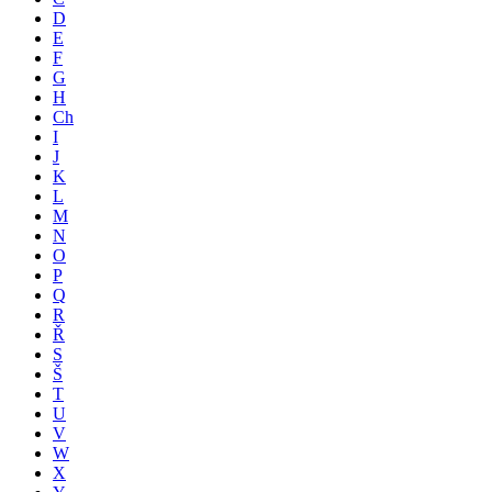
D
E
F
G
H
Ch
I
J
K
L
M
N
O
P
Q
R
Ř
S
Š
T
U
V
W
X