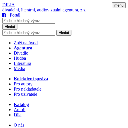
DILIA
menu
divadelní, literární, audiovizuální agentura, z.s.
Portál
Hledat
Hledat
Zpět na úvod
Agentura
Divadlo
Hudba
Literatura
Média
Kolektivní správa
Pro autory
Pro nakladatele
Pro uživatele
Katalog
Autoři
Díla
O nás