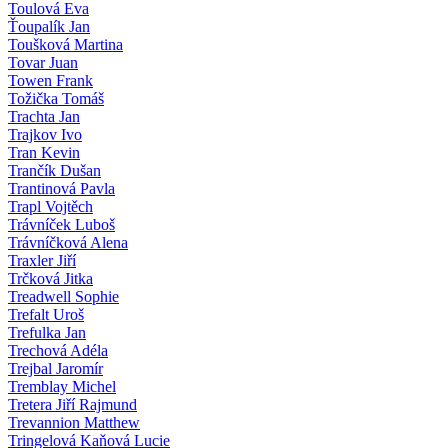
Toulová Eva
Ťoupalík Jan
Toušková Martina
Tovar Juan
Towen Frank
Tožička Tomáš
Trachta Jan
Trajkov Ivo
Tran Kevin
Trančík Dušan
Trantinová Pavla
Trapl Vojtěch
Trávníček Luboš
Trávníčková Alena
Traxler Jiří
Trčková Jitka
Treadwell Sophie
Trefalt Uroš
Trefulka Jan
Trechová Adéla
Trejbal Jaromír
Tremblay Michel
Tretera Jiří Rajmund
Trevannion Matthew
Tringelová Kaňová Lucie