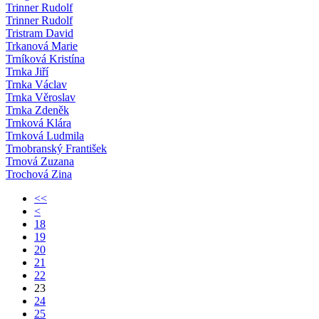
Trinner Rudolf
Trinner Rudolf
Tristram David
Trkanová Marie
Trníková Kristína
Trnka Jiří
Trnka Václav
Trnka Věroslav
Trnka Zdeněk
Trnková Klára
Trnková Ludmila
Trnobranský František
Trnová Zuzana
Trochová Zina
<<
<
18
19
20
21
22
23
24
25