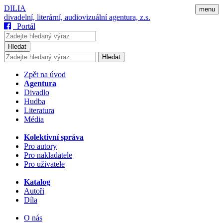
DILIA
menu
divadelní, literární, audiovizuální agentura, z.s.
Portál
Hledat
Hledat
Zpět na úvod
Agentura
Divadlo
Hudba
Literatura
Média
Kolektivní správa
Pro autory
Pro nakladatele
Pro uživatele
Katalog
Autoři
Díla
O nás