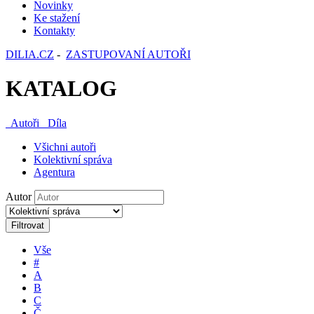
Novinky
Ke stažení
Kontakty
DILIA.CZ
-
ZASTUPOVANÍ AUTOŘI
KATALOG
Autoři
Díla
Všichni autoři
Kolektivní správa
Agentura
Autor
Filtrovat
Vše
#
A
B
C
Č