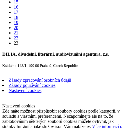
15
16
17
18
19
20
21
22
23
DILIA, divadelní, literární, audiovizuální agentura, z.s.
Krátkého 143/1, 190 00 Praha 9, Czech Republic
Zásady zpracování osobních údajů
Zásady používání cookies
Nastavení cookies
Nastavení cookies
Zde máte možnost přizpůsobit soubory cookies podle kategorií, v
souladu s vlastními preferencemi. Nezapomínejte ale na to, že
zablokováním některých souborů cookies můžete ovlivnit, jak
stránky fungují a jaké služby jsou Vám nabízeny.
Více informací o