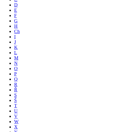
D
E
F
G
H
Ch
I
J
K
L
M
N
O
P
Q
R
Ř
S
Š
T
U
V
W
X