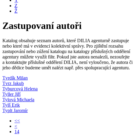
Y
Z
Ž
Zastupovaní autoři
Katalog obsahuje seznam autorů, které DILIA agenturně zastupuje
nebo které má v evidenci kolektivní správy. Pro zjištění rozsahu
zastupování nebo zúžení katalogu na katalogy příslušných oddělení
agentury můžete využít filtr. Pokud jste autora nenalezli, nezoufejte
a kontaktujte příslušné oddělení DILIA, není vyloučeno, že autora či
jeho dědice budeme umět nalézt např. přes spolupracující agenturu.
Tvrdík Milan
Tvrz Jakub
Tyburcová Helena
Tyller Jiří
Tylová Michaela
Tylš Erik
Typlt Jaromír
<<
<
14