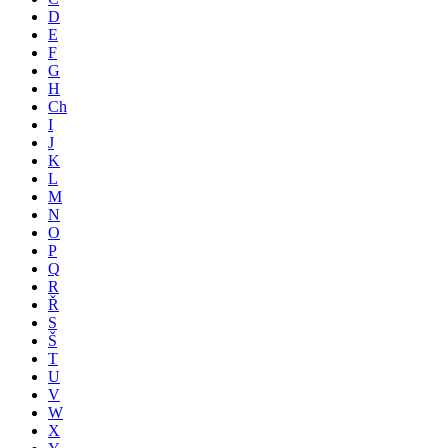
D
E
F
G
H
Ch
I
J
K
L
M
N
O
P
Q
R
Ř
S
Š
T
U
V
W
X