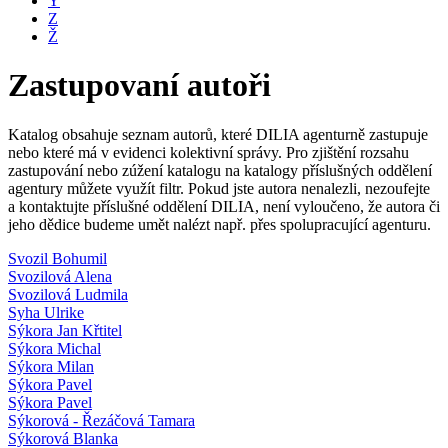
Y
Z
Ž
Zastupovaní autoři
Katalog obsahuje seznam autorů, které DILIA agenturně zastupuje
nebo které má v evidenci kolektivní správy. Pro zjištění rozsahu
zastupování nebo zúžení katalogu na katalogy příslušných oddělení
agentury můžete využít filtr. Pokud jste autora nenalezli, nezoufejte
a kontaktujte příslušné oddělení DILIA, není vyloučeno, že autora či
jeho dědice budeme umět nalézt např. přes spolupracující agenturu.
Svozil Bohumil
Svozilová Alena
Svozilová Ludmila
Syha Ulrike
Sýkora Jan Křtitel
Sýkora Michal
Sýkora Milan
Sýkora Pavel
Sýkora Pavel
Sýkorová - Řezáčová Tamara
Sýkorová Blanka