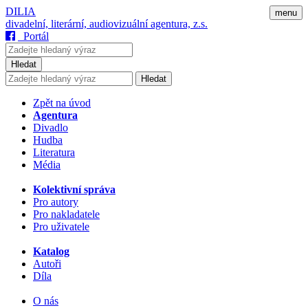
DILIA
menu
divadelní, literární, audiovizuální agentura, z.s.
Portál
Hledat
Hledat
Zpět na úvod
Agentura
Divadlo
Hudba
Literatura
Média
Kolektivní správa
Pro autory
Pro nakladatele
Pro uživatele
Katalog
Autoři
Díla
O nás