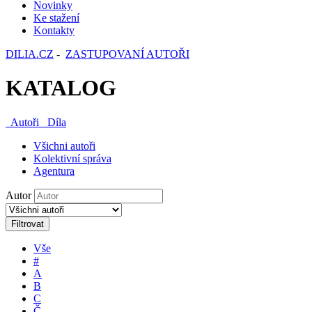
Novinky
Ke stažení
Kontakty
DILIA.CZ
-
ZASTUPOVANÍ AUTOŘI
KATALOG
Autoři
Díla
Všichni autoři
Kolektivní správa
Agentura
Autor
Filtrovat
Vše
#
A
B
C
Č