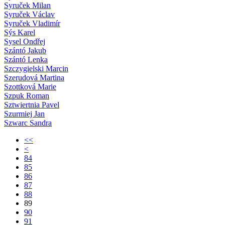
Syruček Milan
Syruček Václav
Syruček Vladimír
Sýs Karel
Sysel Ondřej
Szántó Jakub
Szántó Lenka
Szczygielski Marcin
Szerudová Martina
Szottková Marie
Szpuk Roman
Sztwiertnia Pavel
Szurmiej Jan
Szwarc Sandra
<<
<
84
85
86
87
88
89
90
91