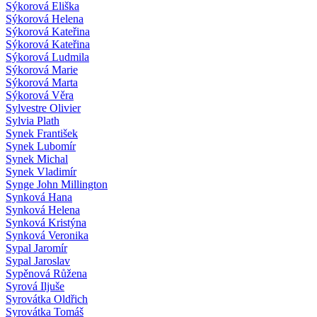
Sýkorová Eliška
Sýkorová Helena
Sýkorová Kateřina
Sýkorová Kateřina
Sýkorová Ludmila
Sýkorová Marie
Sýkorová Marta
Sýkorová Věra
Sylvestre Olivier
Sylvia Plath
Synek František
Synek Lubomír
Synek Michal
Synek Vladimír
Synge John Millington
Synková Hana
Synková Helena
Synková Kristýna
Synková Veronika
Sypal Jaromír
Sypal Jaroslav
Sypěnová Růžena
Syrová Iljuše
Syrovátka Oldřich
Syrovátka Tomáš