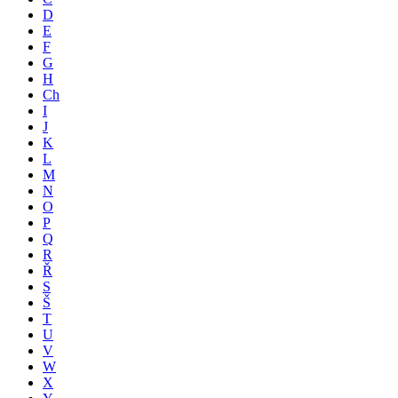
D
E
F
G
H
Ch
I
J
K
L
M
N
O
P
Q
R
Ř
S
Š
T
U
V
W
X