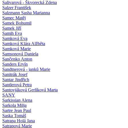
Salivarová - Škvorecká Zdena
Salzer František
Salzmann Sasha Marianna
Samec Matěj
Samek Bohumil
Samek Jiří
Samih Eva
Samková Eva
Samková Klára Alžběta
Samková Marie
Samsonová Daniela
Sančenko Anton
Sanders Ervín
Sandtnerová - janků Marie
Sanitrák Josef
Santar Jindřich
Santlerová Petra
Santovjáková Gerlíková Marta
SANY
Sarkissian Alena
Sarkola Milja
Sartre Jean Paul
Saska Tomáš
Satrapa Holá Jana
Satrapová Marie