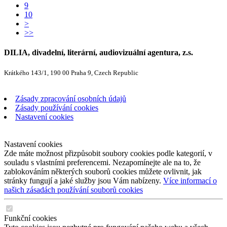
9
10
>
>>
DILIA, divadelní, literární, audiovizuální agentura, z.s.
Krátkého 143/1, 190 00 Praha 9, Czech Republic
Zásady zpracování osobních údajů
Zásady používání cookies
Nastavení cookies
Nastavení cookies
Zde máte možnost přizpůsobit soubory cookies podle kategorií, v
souladu s vlastními preferencemi. Nezapomínejte ale na to, že
zablokováním některých souborů cookies můžete ovlivnit, jak
stránky fungují a jaké služby jsou Vám nabízeny.
Více informací o
našich zásadách používání souborů cookies
Funkční cookies