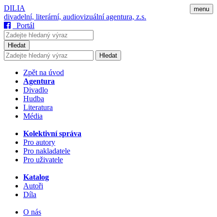
DILIA
menu
divadelní, literární, audiovizuální agentura, z.s.
Portál
Hledat
Hledat
Zpět na úvod
Agentura
Divadlo
Hudba
Literatura
Média
Kolektivní správa
Pro autory
Pro nakladatele
Pro uživatele
Katalog
Autoři
Díla
O nás