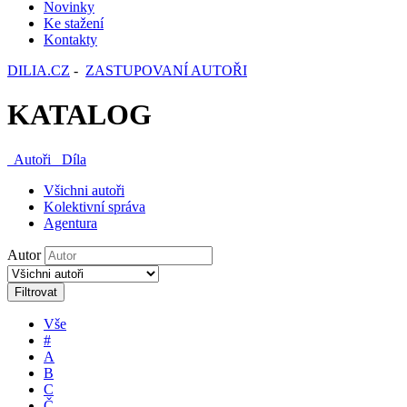
Novinky
Ke stažení
Kontakty
DILIA.CZ
-
ZASTUPOVANÍ AUTOŘI
KATALOG
Autoři
Díla
Všichni autoři
Kolektivní správa
Agentura
Autor
Filtrovat
Vše
#
A
B
C
Č