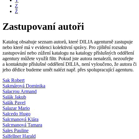
Y
Z
Ž
Zastupovaní autoři
Katalog obsahuje seznam autorů, které DILIA agenturně zastupuje
nebo které má v evidenci kolektivní správy. Pro zjištění rozsahu
zastupování nebo zúžení katalogu na katalogy příslušných oddělení
agentury můžete využít filtr. Pokud jste autora nenalezli, nezoufejte
a kontaktujte příslušné oddělení DILIA, není vyloučeno, že autora či
jeho dědice budeme umět nalézt např. přes spolupracující agenturu.
Sak Robert
Sakmárová Dominika
Salacrou Armand
Salák Jakub
Salák Pavel
Salazar Mario
Salcedo Hugo
Salcmanová Klára
Salcmanová Tamara
Sales Pauline
Salfellner Harald