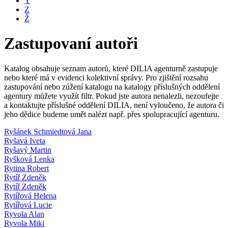
Y
Z
Ž
Zastupovaní autoři
Katalog obsahuje seznam autorů, které DILIA agenturně zastupuje
nebo které má v evidenci kolektivní správy. Pro zjištění rozsahu
zastupování nebo zúžení katalogu na katalogy příslušných oddělení
agentury můžete využít filtr. Pokud jste autora nenalezli, nezoufejte
a kontaktujte příslušné oddělení DILIA, není vyloučeno, že autora či
jeho dědice budeme umět nalézt např. přes spolupracující agenturu.
Ryšánek Schmiedtová Jana
Ryšavá Iveta
Ryšavý Martin
Ryšková Lenka
Rytina Robert
Rytíř Zdeněk
Rytíř Zdeněk
Rytířová Helena
Rytířová Lucie
Ryvola Alan
Ryvola Miki