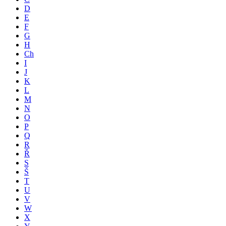
D
E
F
G
H
Ch
I
J
K
L
M
N
O
P
Q
R
Ř
S
Š
T
U
V
W
X