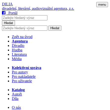
DILIA
menu
divadelní, literární, audiovizuální agentura, z.s.
Portál
Hledat
Hledat
Zpět na úvod
Agentura
Divadlo
Hudba
Literatura
Média
Kolektivní správa
Pro autory
Pro nakladatele
Pro uživatele
Katalog
Autoři
Díla
O nás