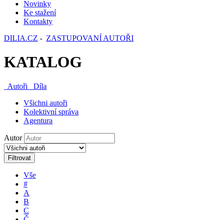
Novinky
Ke stažení
Kontakty
DILIA.CZ
-
ZASTUPOVANÍ AUTOŘI
KATALOG
Autoři
Díla
Všichni autoři
Kolektivní správa
Agentura
Autor
Filtrovat
Vše
#
A
B
C
Č