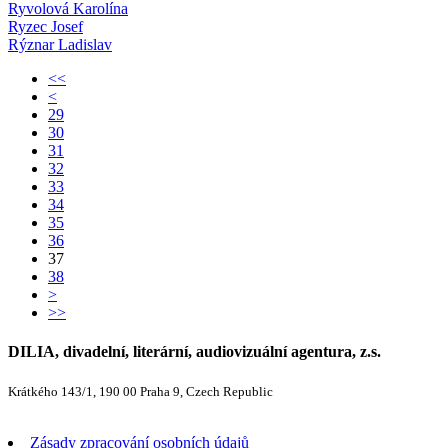
Ryvolová Karolína
Ryzec Josef
Rýznar Ladislav
<<
<
29
30
31
32
33
34
35
36
37
38
>
>>
DILIA, divadelní, literární, audiovizuální agentura, z.s.
Krátkého 143/1, 190 00 Praha 9, Czech Republic
Zásady zpracování osobních údajů