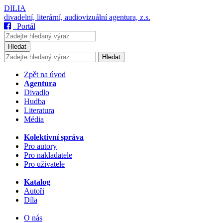
DILIA
divadelní, literární, audiovizuální agentura, z.s.
Portál
Hledat
Hledat
Zpět na úvod
Agentura
Divadlo
Hudba
Literatura
Média
Kolektivní správa
Pro autory
Pro nakladatele
Pro uživatele
Katalog
Autoři
Díla
O nás