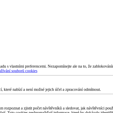
adu s vlastními preferencemi. Nezapomínejte ale na to, že zablokování
užívání souborů cookies
 které nabízí a není možné jejich účel a zpracování odmítnout.
 rozpoznat a zjistit počet návštěvníků a sledovat, jak návštěvníci po
edají. Tyto cookies neshromažďují informace, které by dokázaly identifi