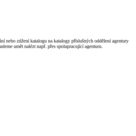
ání nebo zúžení katalogu na katalogy příslušných oddělení agentury
 budeme umět nalézt např. přes spolupracující agenturu.