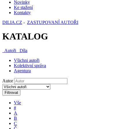
Novinky
Ke stažení
Kontakty
DILIA.CZ
-
ZASTUPOVANÍ AUTOŘI
KATALOG
Autoři
Díla
Všichni autoři
Kolektivní správa
Agentura
Autor
Filtrovat
Vše
#
A
B
C
Č