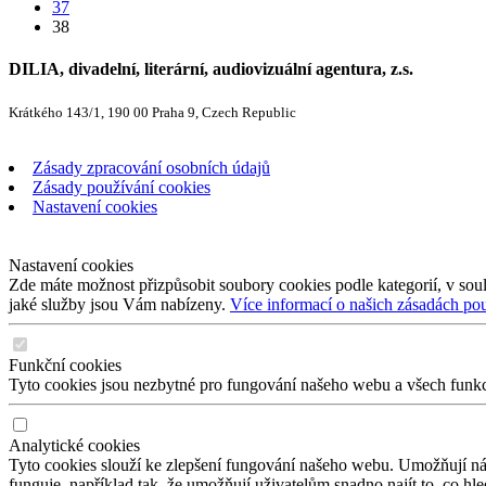
37
38
DILIA, divadelní, literární, audiovizuální agentura, z.s.
Krátkého 143/1, 190 00 Praha 9, Czech Republic
Zásady zpracování osobních údajů
Zásady používání cookies
Nastavení cookies
Nastavení cookies
Zde máte možnost přizpůsobit soubory cookies podle kategorií, v soul
jaké služby jsou Vám nabízeny.
Více informací o našich zásadách po
Funkční cookies
Tyto cookies jsou nezbytné pro fungování našeho webu a všech funkcí,
Analytické cookies
Tyto cookies slouží ke zlepšení fungování našeho webu. Umožňují nám
funguje, například tak, že umožňují uživatelům snadno najít to, co hl