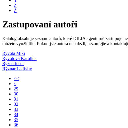
Y
Z
Ž
Zastupovaní autoři
Katalog obsahuje seznam autorů, které DILIA agenturně zastupuje nebo
můžete využít filtr. Pokud jste autora nenalezli, nezoufejte a kontakt
Ryvola Miki
Ryvolová Karolína
Ryzec Josef
Rýznar Ladislav
<<
<
29
30
31
32
33
34
35
36