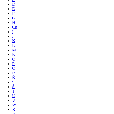
D
E
F
G
H
Ch
I
J
K
L
M
N
O
P
Q
R
Ř
S
Š
T
U
V
W
X