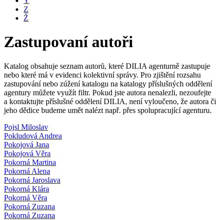
Y
Z
Ž
Zastupovaní autoři
Katalog obsahuje seznam autorů, které DILIA agenturně zastupuje
nebo které má v evidenci kolektivní správy. Pro zjištění rozsahu
zastupování nebo zúžení katalogu na katalogy příslušných oddělení
agentury můžete využít filtr. Pokud jste autora nenalezli, nezoufejte
a kontaktujte příslušné oddělení DILIA, není vyloučeno, že autora či
jeho dědice budeme umět nalézt např. přes spolupracující agenturu.
Pojsl Miloslav
Pokludová Andrea
Pokojová Jana
Pokojová Věra
Pokorná Martina
Pokorná Alena
Pokorná Jaroslava
Pokorná Klára
Pokorná Věra
Pokorná Zuzana
Pokorná Zuzana