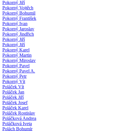
Pokorný Jiří
Pokorný Vojtěch
Pokorný Bohumil
Pokorný František
Pokorný Ivan
Pokorný Jaroslav
Pokorný Jindřich
Pokorný Jiří
Pokorný Jiří
Pokorný Karel
Pokorný Martin
Pokorný Miroslav
Pokorný Pavel
Pokorný Pavel A.
Pokorný Petr
Pokorný Vít
Poláček Vít
Poláček Jan
Poláček Jiří
Poláček Josef
Poláček Karel
Poláček Rostislav
Poláčková Andrea
Poláčková Iveta
Polách Bohumír