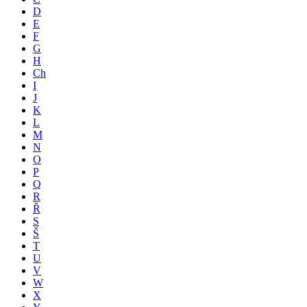
D
E
F
G
H
Ch
I
J
K
L
M
N
O
P
Q
R
Ř
S
Š
T
U
V
W
X