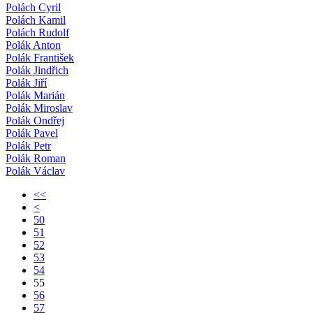
Polách Cyril
Polách Kamil
Polách Rudolf
Polák Anton
Polák František
Polák Jindřich
Polák Jiří
Polák Marián
Polák Miroslav
Polák Ondřej
Polák Pavel
Polák Petr
Polák Roman
Polák Václav
<<
<
50
51
52
53
54
55
56
57