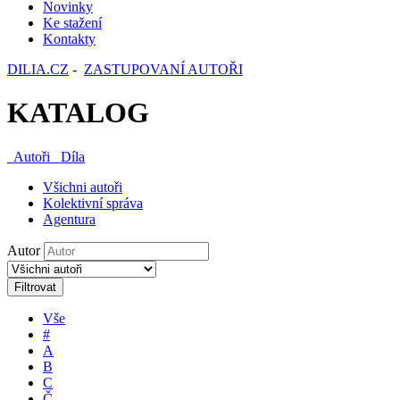
Novinky
Ke stažení
Kontakty
DILIA.CZ
-
ZASTUPOVANÍ AUTOŘI
KATALOG
Autoři
Díla
Všichni autoři
Kolektivní správa
Agentura
Autor
Filtrovat
Vše
#
A
B
C
Č