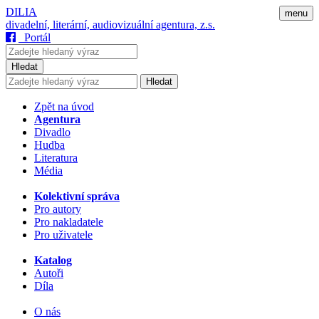
DILIA
menu
divadelní, literární, audiovizuální agentura, z.s.
Portál
Hledat
Hledat
Zpět na úvod
Agentura
Divadlo
Hudba
Literatura
Média
Kolektivní správa
Pro autory
Pro nakladatele
Pro uživatele
Katalog
Autoři
Díla
O nás