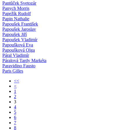
Pantůček Svetozár
Panych Morris
Papežík Rudolf
Papin Nathalie
Papoušek František
Papoušek Jaroslav
Papoušek Jiří
Papoušek Vladimír
Papoušková Eva
Papoušková Olga
Páral Vladimír
Páralová Tardy Markéta
Paravidino Fausto
Paris Gilles
<<
<
1
2
3
4
5
6
7
8