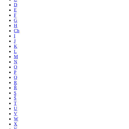
D
E
F
G
H
Ch
I
J
K
L
M
N
O
P
Q
R
Ř
S
Š
T
U
V
W
X