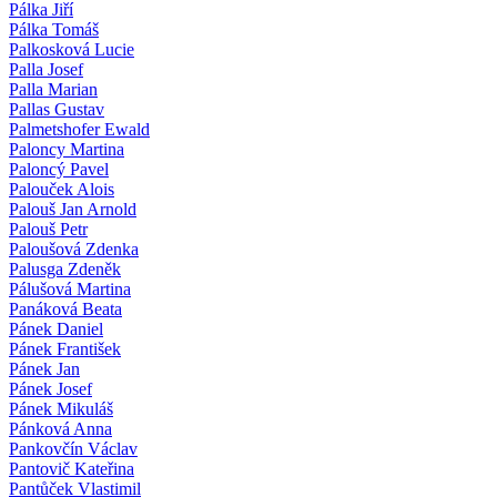
Pálka Jiří
Pálka Tomáš
Palkosková Lucie
Palla Josef
Palla Marian
Pallas Gustav
Palmetshofer Ewald
Paloncy Martina
Paloncý Pavel
Palouček Alois
Palouš Jan Arnold
Palouš Petr
Paloušová Zdenka
Palusga Zdeněk
Pálušová Martina
Panáková Beata
Pánek Daniel
Pánek František
Pánek Jan
Pánek Josef
Pánek Mikuláš
Pánková Anna
Pankovčín Václav
Pantovič Kateřina
Pantůček Vlastimil