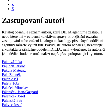
Y
Z
Ž
Zastupovaní autoři
Katalog obsahuje seznam autorů, které DILIA agenturně zastupuje
nebo které má v evidenci kolektivní správy. Pro zjištění rozsahu
zastupování nebo zúžení katalogu na katalogy příslušných oddělení
agentury můžete využít filtr. Pokud jste autora nenalezli, nezoufejte
a kontaktujte příslušné oddělení DILIA, není vyloučeno, že autora či
jeho dědice budeme umět nalézt např. přes spolupracující agenturu.
Paitlová Jitka
Pajunen Jarkko
Pakula Mateusz
Pala Zdeněk
Palán Aleš
Palatý Tobi
Paleček Miroslav
Páleníček Jean-Gaspard
Páleníček Josef
Pálenský Petr
Palivec Josef