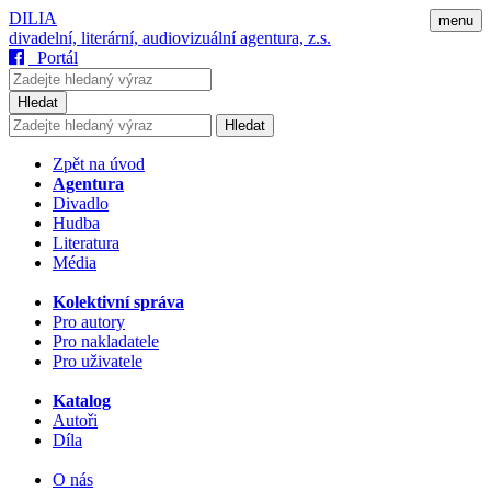
DILIA
menu
divadelní, literární, audiovizuální agentura, z.s.
Portál
Hledat
Hledat
Zpět na úvod
Agentura
Divadlo
Hudba
Literatura
Média
Kolektivní správa
Pro autory
Pro nakladatele
Pro uživatele
Katalog
Autoři
Díla
O nás