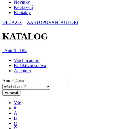
Novinky
Ke stažení
Kontakty
DILIA.CZ
-
ZASTUPOVANÍ AUTOŘI
KATALOG
Autoři
Díla
Všichni autoři
Kolektivní správa
Agentura
Autor
Filtrovat
Vše
#
A
B
C
Č