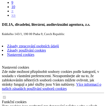
9
10
>
>>
DILIA, divadelní, literární, audiovizuální agentura, z.s.
Krátkého 143/1, 190 00 Praha 9, Czech Republic
Zásady zpracování osobních údajů
Zásady používání cookies
Nastavení cookies
Nastavení cookies
Zde máte možnost přizpůsobit soubory cookies podle kategorií, v
souladu s vlastními preferencemi. Nezapomínejte ale na to, že
zablokováním některých souborů cookies můžete ovlivnit, jak
stránky fungují a jaké služby jsou Vám nabízeny.
Více informací o
našich zásadách používání souborů cookies
Funkční cookies