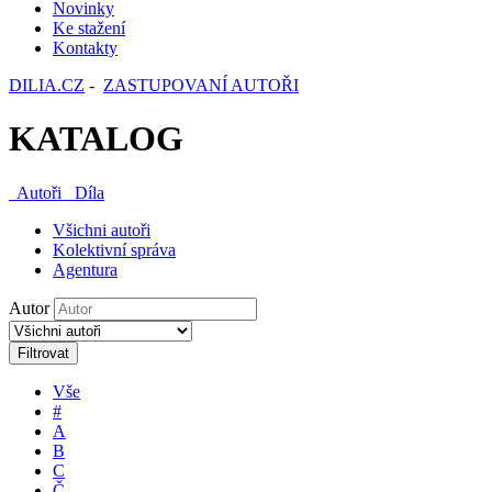
Novinky
Ke stažení
Kontakty
DILIA.CZ
-
ZASTUPOVANÍ AUTOŘI
KATALOG
Autoři
Díla
Všichni autoři
Kolektivní správa
Agentura
Autor
Filtrovat
Vše
#
A
B
C
Č