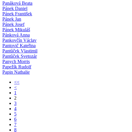
Panáková Beata
Pánek Daniel
Pánek František
Pánek Jan
Pánek Josef
Pánek Mikuláš
Pánková Anna
Pankovčín Václav
Pantovič Kateřina
Pantůček Vlastimil
Pantůček Svetozár
Panych Morris
Papežík Rudolf
Papin Nathalie
<<
<
1
2
3
4
5
6
7
8