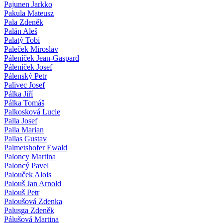
Pajunen Jarkko
Pakula Mateusz
Pala Zdeněk
Palán Aleš
Palatý Tobi
Paleček Miroslav
Páleníček Jean-Gaspard
Páleníček Josef
Pálenský Petr
Palivec Josef
Pálka Jiří
Pálka Tomáš
Palkosková Lucie
Palla Josef
Palla Marian
Pallas Gustav
Palmetshofer Ewald
Paloncy Martina
Paloncý Pavel
Palouček Alois
Palouš Jan Arnold
Palouš Petr
Paloušová Zdenka
Palusga Zdeněk
Pálušová Martina