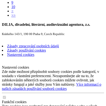
9
10
>
>>
DILIA, divadelní, literární, audiovizuální agentura, z.s.
Krátkého 143/1, 190 00 Praha 9, Czech Republic
Zásady zpracování osobních údajů
Zásady používání cookies
Nastavení cookies
Nastavení cookies
Zde máte možnost přizpůsobit soubory cookies podle kategorií, v
souladu s vlastními preferencemi. Nezapomínejte ale na to, že
zablokováním některých souborů cookies můžete ovlivnit, jak
stránky fungují a jaké služby jsou Vám nabízeny.
Více informací o
našich zásadách používání souborů cookies
Funkční cookies