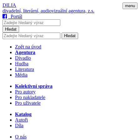
DILIA
menu
divadelní, literární, audiovizuální agentura, z.s.
Portál
Hledat
Hledat
Zpět na úvod
Agentura
Divadlo
Hudba
Literatura
Média
Kolektivní správa
Pro autory
Pro nakladatele
Pro uživatele
Katalog
Autoři
Díla
O nás