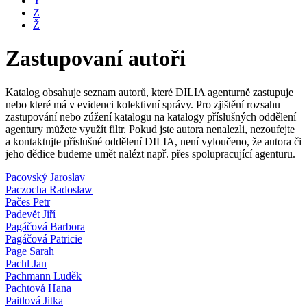
Y
Z
Ž
Zastupovaní autoři
Katalog obsahuje seznam autorů, které DILIA agenturně zastupuje
nebo které má v evidenci kolektivní správy. Pro zjištění rozsahu
zastupování nebo zúžení katalogu na katalogy příslušných oddělení
agentury můžete využít filtr. Pokud jste autora nenalezli, nezoufejte
a kontaktujte příslušné oddělení DILIA, není vyloučeno, že autora či
jeho dědice budeme umět nalézt např. přes spolupracující agenturu.
Pacovský Jaroslav
Paczocha Radosław
Pačes Petr
Padevět Jiří
Pagáčová Barbora
Pagáčová Patricie
Page Sarah
Pachl Jan
Pachmann Luděk
Pachtová Hana
Paitlová Jitka