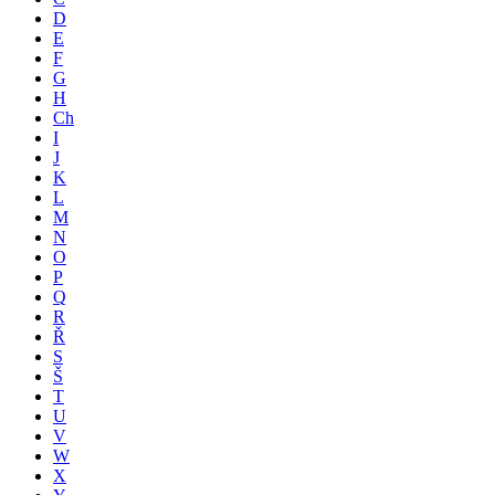
D
E
F
G
H
Ch
I
J
K
L
M
N
O
P
Q
R
Ř
S
Š
T
U
V
W
X