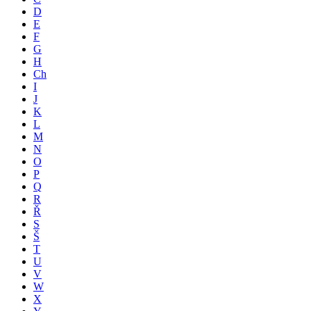
D
E
F
G
H
Ch
I
J
K
L
M
N
O
P
Q
R
Ř
S
Š
T
U
V
W
X