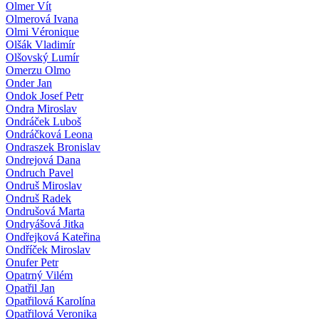
Olmer Vít
Olmerová Ivana
Olmi Véronique
Olšák Vladimír
Olšovský Lumír
Omerzu Olmo
Onder Jan
Ondok Josef Petr
Ondra Miroslav
Ondráček Luboš
Ondráčková Leona
Ondraszek Bronislav
Ondrejová Dana
Ondruch Pavel
Ondruš Miroslav
Ondruš Radek
Ondrušová Marta
Ondryášová Jitka
Ondřejková Kateřina
Ondříček Miroslav
Onufer Petr
Opatrný Vilém
Opatřil Jan
Opatřilová Karolína
Opatřilová Veronika