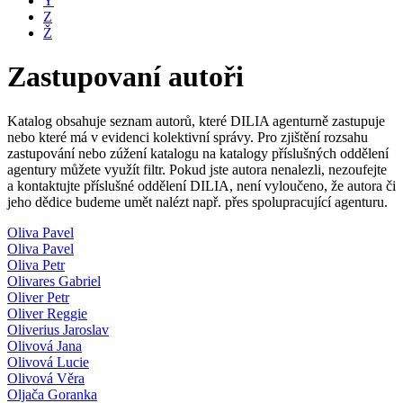
Y
Z
Ž
Zastupovaní autoři
Katalog obsahuje seznam autorů, které DILIA agenturně zastupuje
nebo které má v evidenci kolektivní správy. Pro zjištění rozsahu
zastupování nebo zúžení katalogu na katalogy příslušných oddělení
agentury můžete využít filtr. Pokud jste autora nenalezli, nezoufejte
a kontaktujte příslušné oddělení DILIA, není vyloučeno, že autora či
jeho dědice budeme umět nalézt např. přes spolupracující agenturu.
Oliva Pavel
Oliva Pavel
Oliva Petr
Olivares Gabriel
Oliver Petr
Oliver Reggie
Oliverius Jaroslav
Olivová Jana
Olivová Lucie
Olivová Věra
Oljača Goranka