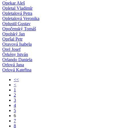
Opekar Aleš
Opletal Vladimír
Opletalová Petra
Opletalová Veronika
Oplustil Gustav
Opočenský Tomáš
Opolský Jan
Opršal Petr
Oravová Isabela
Orel Josef
Örkény István
Orlando Daniela
Orlová Jana
Orlová Kateřina
<<
<
1
2
3
4
5
6
7
8