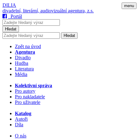
DILIA
menu
divadelní, literární, audiovizuální agentura, z.s.
Portál
Hledat
Hledat
Zpět na úvod
Agentura
Divadlo
Hudba
Literatura
Média
Kolektivní správa
Pro autory
Pro nakladatele
Pro uživatele
Katalog
Autoři
Díla
O nás