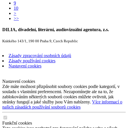
9
10
>
>>
DILIA, divadelní, literární, audiovizuální agentura, z.s.
Krátkého 143/1, 190 00 Praha 9, Czech Republic
Zásady zpracování osobních údajů
Zásady používání cookies
Nastavení cookies
Nastavení cookies
Zde máte možnost přizpůsobit soubory cookies podle kategorií, v
souladu s vlastními preferencemi. Nezapomínejte ale na to, že
zablokováním některých souborů cookies můžete ovlivnit, jak
stránky fungují a jaké služby jsou Vám nabízeny.
Více informací o
našich zásadách používání souborů cookies
Funkční cookies