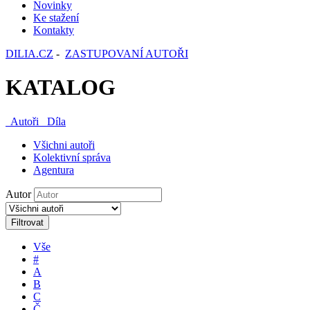
Novinky
Ke stažení
Kontakty
DILIA.CZ
-
ZASTUPOVANÍ AUTOŘI
KATALOG
Autoři
Díla
Všichni autoři
Kolektivní správa
Agentura
Autor
Filtrovat
Vše
#
A
B
C
Č