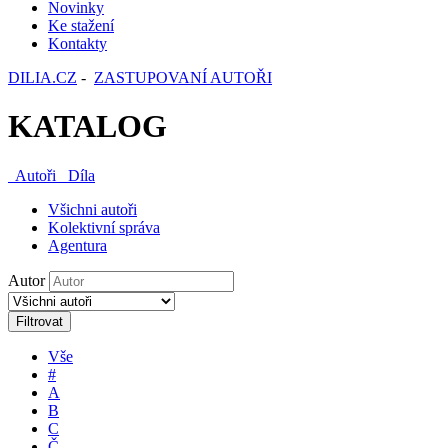
Novinky
Ke stažení
Kontakty
DILIA.CZ
-
ZASTUPOVANÍ AUTOŘI
KATALOG
Autoři
Díla
Všichni autoři
Kolektivní správa
Agentura
Autor
Filtrovat
Vše
#
A
B
C
Č