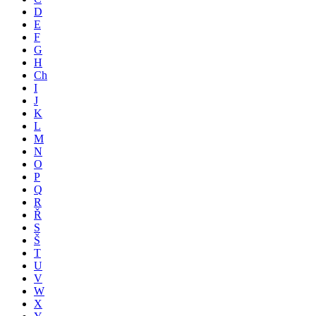
D
E
F
G
H
Ch
I
J
K
L
M
N
O
P
Q
R
Ř
S
Š
T
U
V
W
X