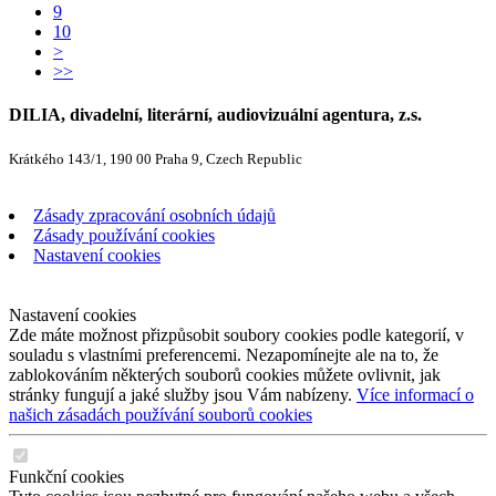
9
10
>
>>
DILIA, divadelní, literární, audiovizuální agentura, z.s.
Krátkého 143/1, 190 00 Praha 9, Czech Republic
Zásady zpracování osobních údajů
Zásady používání cookies
Nastavení cookies
Nastavení cookies
Zde máte možnost přizpůsobit soubory cookies podle kategorií, v
souladu s vlastními preferencemi. Nezapomínejte ale na to, že
zablokováním některých souborů cookies můžete ovlivnit, jak
stránky fungují a jaké služby jsou Vám nabízeny.
Více informací o
našich zásadách používání souborů cookies
Funkční cookies