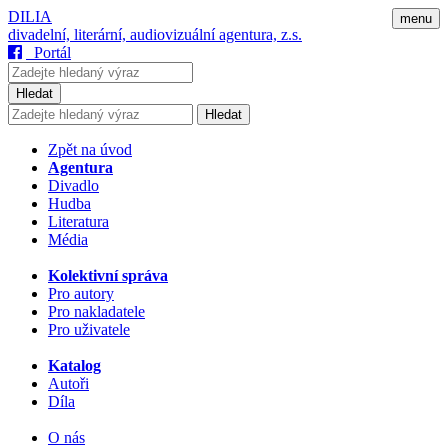
DILIA
menu
divadelní, literární, audiovizuální agentura, z.s.
Portál
Hledat
Hledat
Zpět na úvod
Agentura
Divadlo
Hudba
Literatura
Média
Kolektivní správa
Pro autory
Pro nakladatele
Pro uživatele
Katalog
Autoři
Díla
O nás