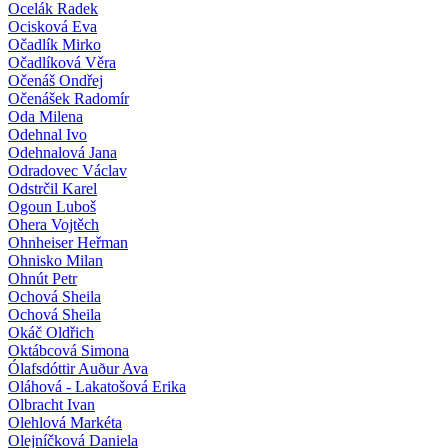
Ocelák Radek
Ocisková Eva
Očadlík Mirko
Očadlíková Věra
Očenáš Ondřej
Očenášek Radomír
Oda Milena
Odehnal Ivo
Odehnalová Jana
Odradovec Václav
Odstrčil Karel
Ogoun Luboš
Ohera Vojtěch
Ohnheiser Heřman
Ohnisko Milan
Ohnút Petr
Ochová Sheila
Ochová Sheila
Okáč Oldřich
Oktábcová Simona
Ólafsdóttir Auður Ava
Oláhová - Lakatošová Erika
Olbracht Ivan
Olehlová Markéta
Olejníčková Daniela