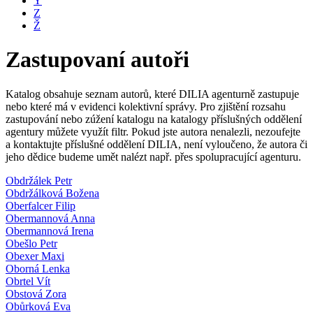
Y
Z
Ž
Zastupovaní autoři
Katalog obsahuje seznam autorů, které DILIA agenturně zastupuje
nebo které má v evidenci kolektivní správy. Pro zjištění rozsahu
zastupování nebo zúžení katalogu na katalogy příslušných oddělení
agentury můžete využít filtr. Pokud jste autora nenalezli, nezoufejte
a kontaktujte příslušné oddělení DILIA, není vyloučeno, že autora či
jeho dědice budeme umět nalézt např. přes spolupracující agenturu.
Obdržálek Petr
Obdržálková Božena
Oberfalcer Filip
Obermannová Anna
Obermannová Irena
Obešlo Petr
Obexer Maxi
Oborná Lenka
Obrtel Vít
Obstová Zora
Obůrková Eva