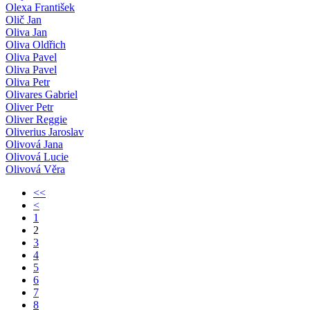
Olexa František
Olič Jan
Oliva Jan
Oliva Oldřich
Oliva Pavel
Oliva Pavel
Oliva Petr
Olivares Gabriel
Oliver Petr
Oliver Reggie
Oliverius Jaroslav
Olivová Jana
Olivová Lucie
Olivová Věra
<<
<
1
2
3
4
5
6
7
8