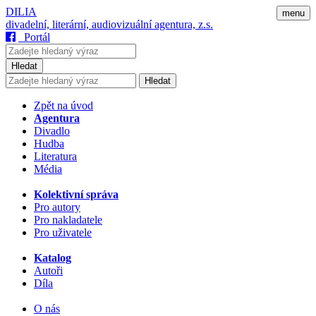
DILIA
menu
divadelní, literární, audiovizuální agentura, z.s.
Portál
Hledat
Hledat
Zpět na úvod
Agentura
Divadlo
Hudba
Literatura
Média
Kolektivní správa
Pro autory
Pro nakladatele
Pro uživatele
Katalog
Autoři
Díla
O nás