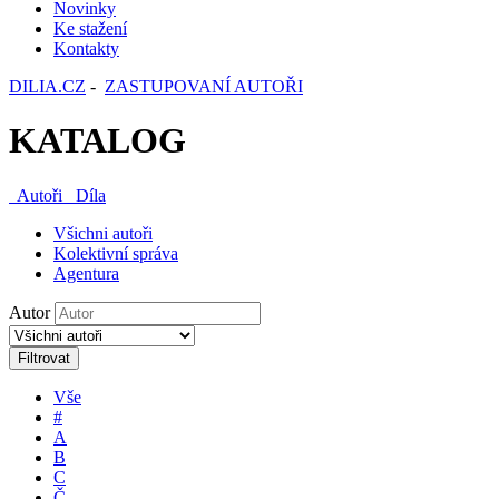
Novinky
Ke stažení
Kontakty
DILIA.CZ
-
ZASTUPOVANÍ AUTOŘI
KATALOG
Autoři
Díla
Všichni autoři
Kolektivní správa
Agentura
Autor
Filtrovat
Vše
#
A
B
C
Č