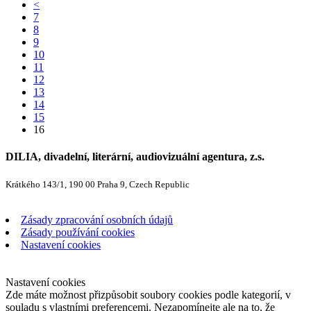
<
7
8
9
10
11
12
13
14
15
16
DILIA, divadelní, literární, audiovizuální agentura, z.s.
Krátkého 143/1, 190 00 Praha 9, Czech Republic
Zásady zpracování osobních údajů
Zásady používání cookies
Nastavení cookies
Nastavení cookies
Zde máte možnost přizpůsobit soubory cookies podle kategorií, v
souladu s vlastními preferencemi. Nezapomínejte ale na to, že