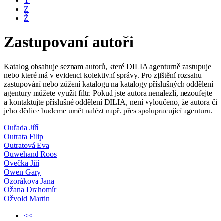
Y
Z
Ž
Zastupovaní autoři
Katalog obsahuje seznam autorů, které DILIA agenturně zastupuje
nebo které má v evidenci kolektivní správy. Pro zjištění rozsahu
zastupování nebo zúžení katalogu na katalogy příslušných oddělení
agentury můžete využít filtr. Pokud jste autora nenalezli, nezoufejte
a kontaktujte příslušné oddělení DILIA, není vyloučeno, že autora či
jeho dědice budeme umět nalézt např. přes spolupracující agenturu.
Ouřada Jiří
Outrata Filip
Outratová Eva
Ouwehand Roos
Ovečka Jiří
Owen Gary
Ozoráková Jana
Ožana Drahomír
Ožvold Martin
<<