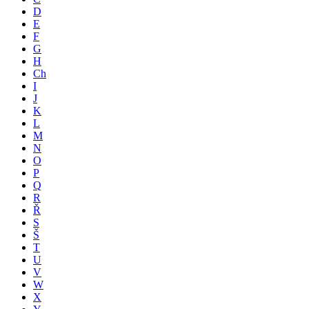
D
E
F
G
H
Ch
I
J
K
L
M
N
O
P
Q
R
Ř
S
Š
T
U
V
W
X