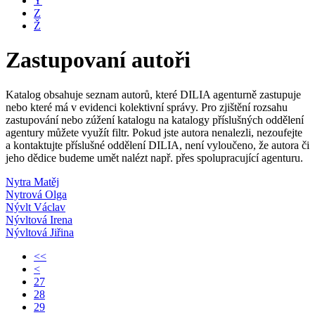
Y
Z
Ž
Zastupovaní autoři
Katalog obsahuje seznam autorů, které DILIA agenturně zastupuje
nebo které má v evidenci kolektivní správy. Pro zjištění rozsahu
zastupování nebo zúžení katalogu na katalogy příslušných oddělení
agentury můžete využít filtr. Pokud jste autora nenalezli, nezoufejte
a kontaktujte příslušné oddělení DILIA, není vyloučeno, že autora či
jeho dědice budeme umět nalézt např. přes spolupracující agenturu.
Nytra Matěj
Nytrová Olga
Nývlt Václav
Nývltová Irena
Nývltová Jiřina
<<
<
27
28
29