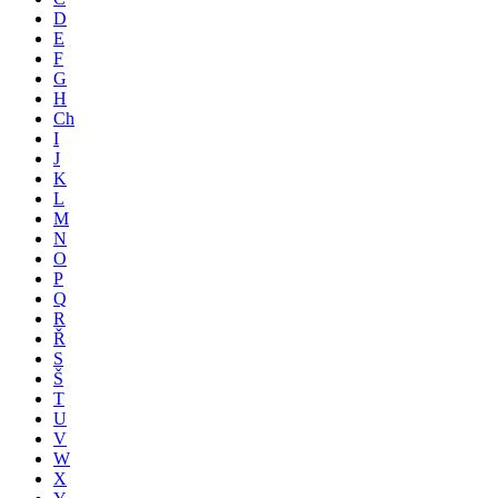
D
E
F
G
H
Ch
I
J
K
L
M
N
O
P
Q
R
Ř
S
Š
T
U
V
W
X