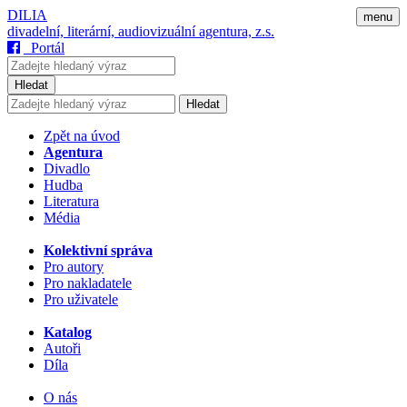
DILIA
menu
divadelní, literární, audiovizuální agentura, z.s.
Portál
Hledat
Hledat
Zpět na úvod
Agentura
Divadlo
Hudba
Literatura
Média
Kolektivní správa
Pro autory
Pro nakladatele
Pro uživatele
Katalog
Autoři
Díla
O nás