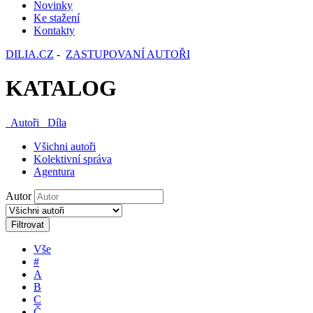
Novinky
Ke stažení
Kontakty
DILIA.CZ
-
ZASTUPOVANÍ AUTOŘI
KATALOG
Autoři
Díla
Všichni autoři
Kolektivní správa
Agentura
Autor
Filtrovat
Vše
#
A
B
C
Č