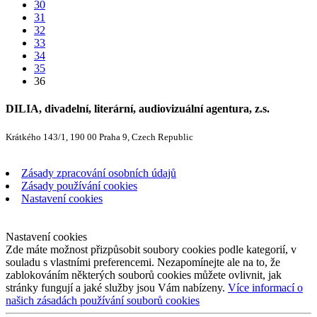
30
31
32
33
34
35
36
DILIA, divadelní, literární, audiovizuální agentura, z.s.
Krátkého 143/1, 190 00 Praha 9, Czech Republic
Zásady zpracování osobních údajů
Zásady používání cookies
Nastavení cookies
Nastavení cookies
Zde máte možnost přizpůsobit soubory cookies podle kategorií, v
souladu s vlastními preferencemi. Nezapomínejte ale na to, že
zablokováním některých souborů cookies můžete ovlivnit, jak
stránky fungují a jaké služby jsou Vám nabízeny.
Více informací o
našich zásadách používání souborů cookies