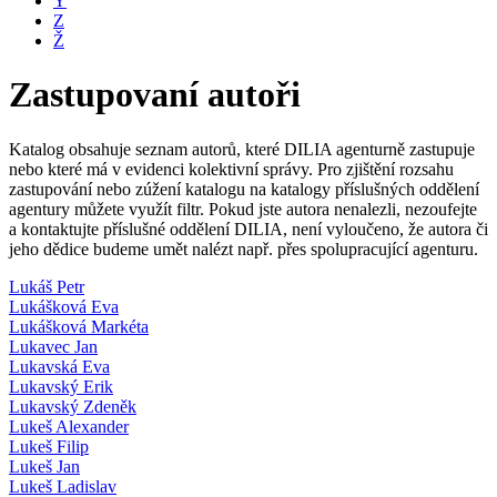
Y
Z
Ž
Zastupovaní autoři
Katalog obsahuje seznam autorů, které DILIA agenturně zastupuje
nebo které má v evidenci kolektivní správy. Pro zjištění rozsahu
zastupování nebo zúžení katalogu na katalogy příslušných oddělení
agentury můžete využít filtr. Pokud jste autora nenalezli, nezoufejte
a kontaktujte příslušné oddělení DILIA, není vyloučeno, že autora či
jeho dědice budeme umět nalézt např. přes spolupracující agenturu.
Lukáš Petr
Lukášková Eva
Lukášková Markéta
Lukavec Jan
Lukavská Eva
Lukavský Erik
Lukavský Zdeněk
Lukeš Alexander
Lukeš Filip
Lukeš Jan
Lukeš Ladislav