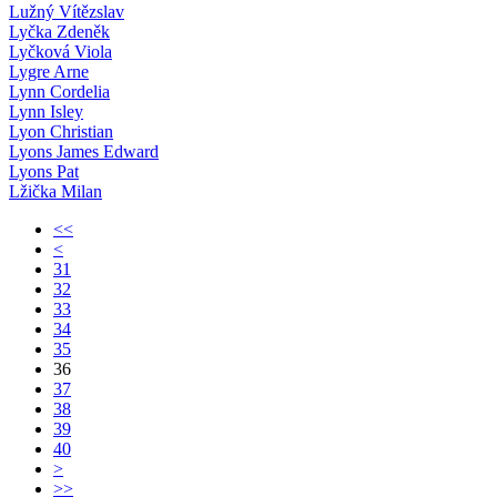
Lužný Vítězslav
Lyčka Zdeněk
Lyčková Viola
Lygre Arne
Lynn Cordelia
Lynn Isley
Lyon Christian
Lyons James Edward
Lyons Pat
Lžička Milan
<<
<
31
32
33
34
35
36
37
38
39
40
>
>>