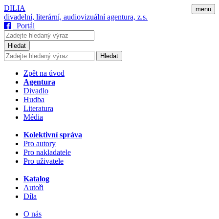
DILIA
menu
divadelní, literární, audiovizuální agentura, z.s.
Portál
Hledat
Hledat
Zpět na úvod
Agentura
Divadlo
Hudba
Literatura
Média
Kolektivní správa
Pro autory
Pro nakladatele
Pro uživatele
Katalog
Autoři
Díla
O nás