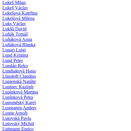
Lukeš Milan
Lukeš Václav
Lukešová Kateřina
Lukešová Milena
Luks Václav
Lukšů David
Luňák Tomáš
Luňáková Anna
Luňáková Blanka
Lunari Luigi
Lund Kristina
Lund Peter
Lundán Reko
Lundiaková Hana
Lünstedt Claudius
Lupienská Natálie
Lupinec Kazimír
Lupínková Martina
Lupínková Petra
Lupoměský Karel
Lustgarten Anders
Lustig Arnošt
Lutovská Pavla
Lutovský Michal
Luttmann Enrico