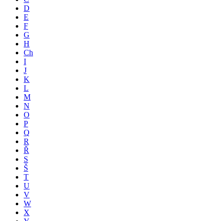
D
E
F
G
H
Ch
I
J
K
L
M
N
O
P
Q
R
Ř
S
Š
T
U
V
W
X