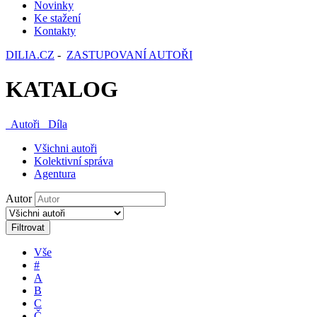
Novinky
Ke stažení
Kontakty
DILIA.CZ
-
ZASTUPOVANÍ AUTOŘI
KATALOG
Autoři
Díla
Všichni autoři
Kolektivní správa
Agentura
Autor
Filtrovat
Vše
#
A
B
C
Č