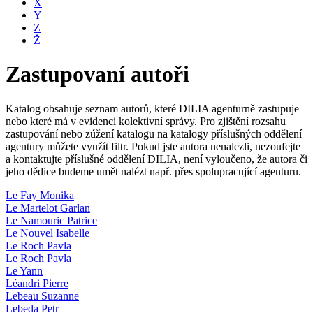
X
Y
Z
Ž
Zastupovaní autoři
Katalog obsahuje seznam autorů, které DILIA agenturně zastupuje
nebo které má v evidenci kolektivní správy. Pro zjištění rozsahu
zastupování nebo zúžení katalogu na katalogy příslušných oddělení
agentury můžete využít filtr. Pokud jste autora nenalezli, nezoufejte
a kontaktujte příslušné oddělení DILIA, není vyloučeno, že autora či
jeho dědice budeme umět nalézt např. přes spolupracující agenturu.
Le Fay Monika
Le Martelot Garlan
Le Namouric Patrice
Le Nouvel Isabelle
Le Roch Pavla
Le Roch Pavla
Le Yann
Léandri Pierre
Lebeau Suzanne
Lebeda Petr