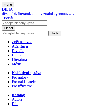
menu
DILIA
divadelní, literární, audiovizuální agentura, z.s.
Portál
Hledat
Hledat
Zpět na úvod
Agentura
Divadlo
Hudba
Literatura
Média
Kolektivní správa
Pro autory
Pro nakladatele
Pro uživatele
Katalog
Autoři
Díla