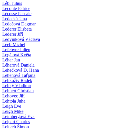
Lébl Julius
Leconte Patrice
Lécosse Pascale
Ledecká Jana
Ledečová Dagmar
Lederer Elisbeta
Lederer Jiří
Ledvinková Václava
Leeb Michel
Lefebvre Julien
Legátová Květa
Léhar Jan
Léharová Daniela
Lehečková D. Hana
Lehenová Taťjana
Lehkoživ Radek
Lehký Vladimír
Lehnert Christian
Lehovec Jiří
Lehtola Juha
Leigh Eve
Leigh Mike
Leimbergová Eva
Leipart Charles
Leitgeb Šimon