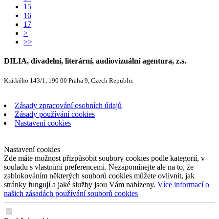
15
16
17
>
>>
DILIA, divadelní, literární, audiovizuální agentura, z.s.
Krátkého 143/1, 190 00 Praha 9, Czech Republic
Zásady zpracování osobních údajů
Zásady používání cookies
Nastavení cookies
Nastavení cookies
Zde máte možnost přizpůsobit soubory cookies podle kategorií, v
souladu s vlastními preferencemi. Nezapomínejte ale na to, že
zablokováním některých souborů cookies můžete ovlivnit, jak
stránky fungují a jaké služby jsou Vám nabízeny.
Více informací o
našich zásadách používání souborů cookies