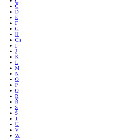
C
Č
D
E
F
G
H
Ch
I
J
K
L
M
N
O
P
Q
R
Ř
S
Š
T
U
V
W