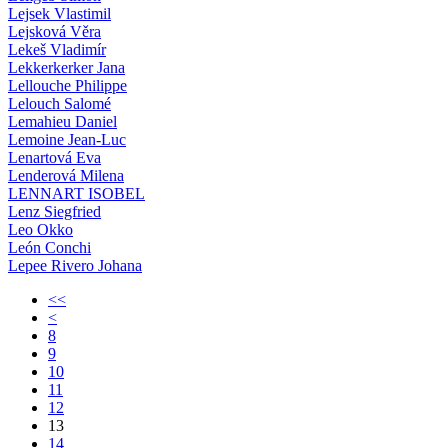
Lejsek Vlastimil
Lejsková Věra
Lekeš Vladimír
Lekkerkerker Jana
Lellouche Philippe
Lelouch Salomé
Lemahieu Daniel
Lemoine Jean-Luc
Lenartová Eva
Lenderová Milena
LENNART ISOBEL
Lenz Siegfried
Leo Okko
León Conchi
Lepee Rivero Johana
<<
<
8
9
10
11
12
13
14