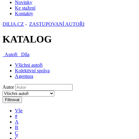
Novinky
Ke stažení
Kontakty
DILIA.CZ
-
ZASTUPOVANÍ AUTOŘI
KATALOG
Autoři
Díla
Všichni autoři
Kolektivní správa
Agentura
Autor
Filtrovat
Vše
#
A
B
C
Č