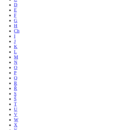
D
E
F
G
H
Ch
I
J
K
L
M
N
O
P
Q
R
Ř
S
Š
T
U
V
W
X