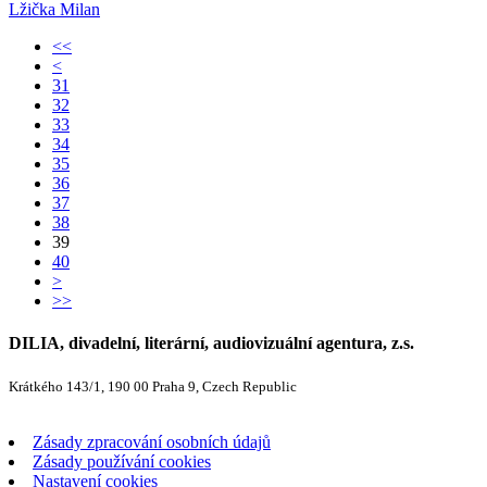
Lžička Milan
<<
<
31
32
33
34
35
36
37
38
39
40
>
>>
DILIA, divadelní, literární, audiovizuální agentura, z.s.
Krátkého 143/1, 190 00 Praha 9, Czech Republic
Zásady zpracování osobních údajů
Zásady používání cookies
Nastavení cookies