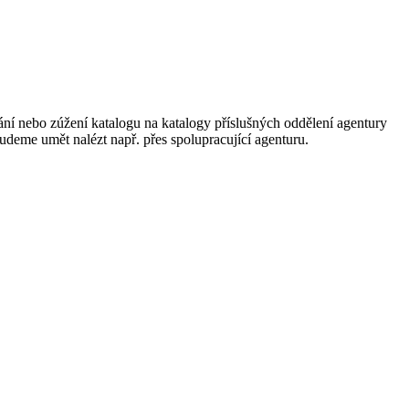
ání nebo zúžení katalogu na katalogy příslušných oddělení agentury
 budeme umět nalézt např. přes spolupracující agenturu.