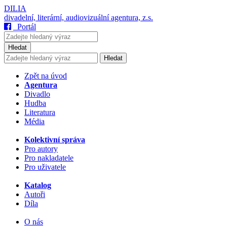
DILIA
divadelní, literární, audiovizuální agentura, z.s.
Portál
Hledat
Hledat
Zpět na úvod
Agentura
Divadlo
Hudba
Literatura
Média
Kolektivní správa
Pro autory
Pro nakladatele
Pro uživatele
Katalog
Autoři
Díla
O nás