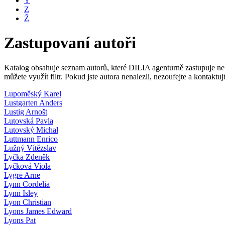
Y
Z
Ž
Zastupovaní autoři
Katalog obsahuje seznam autorů, které DILIA agenturně zastupuje nebo
můžete využít filtr. Pokud jste autora nenalezli, nezoufejte a kontakt
Lupoměský Karel
Lustgarten Anders
Lustig Arnošt
Lutovská Pavla
Lutovský Michal
Luttmann Enrico
Lužný Vítězslav
Lyčka Zdeněk
Lyčková Viola
Lygre Arne
Lynn Cordelia
Lynn Isley
Lyon Christian
Lyons James Edward
Lyons Pat