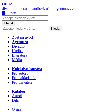
DILIA
divadelní, literární, audiovizuální agentura, z.s.
Portál
Hledat
Hledat
Zpět na úvod
Agentura
Divadlo
Hudba
Literatura
Média
Kolektivní správa
Pro autory
Pro nakladatele
Pro uživatele
Katalog
Autoři
Díla
O nás