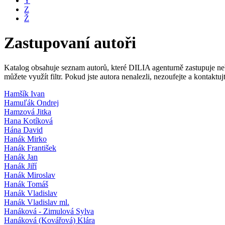
Y
Z
Ž
Zastupovaní autoři
Katalog obsahuje seznam autorů, které DILIA agenturně zastupuje nebo
můžete využít filtr. Pokud jste autora nenalezli, nezoufejte a kontakt
Hamšík Ivan
Hamuľák Ondrej
Hamzová Jitka
Hana Kotíková
Hána David
Hanák Mirko
Hanák František
Hanák Jan
Hanák Jiří
Hanák Miroslav
Hanák Tomáš
Hanák Vladislav
Hanák Vladislav ml.
Hanáková - Zimulová Sylva
Hanáková (Kovářová) Klára