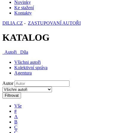
Novinky
Ke stažení
Kontakty
DILIA.CZ
-
ZASTUPOVANÍ AUTOŘI
KATALOG
Autoři
Díla
Všichni autoři
Kolektivní správa
Agentura
Autor
Filtrovat
Vše
#
A
B
C
Č