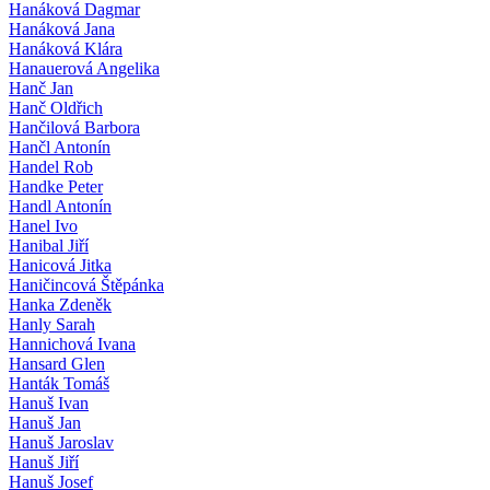
Hanáková Dagmar
Hanáková Jana
Hanáková Klára
Hanauerová Angelika
Hanč Jan
Hanč Oldřich
Hančilová Barbora
Hančl Antonín
Handel Rob
Handke Peter
Handl Antonín
Hanel Ivo
Hanibal Jiří
Hanicová Jitka
Haničincová Štěpánka
Hanka Zdeněk
Hanly Sarah
Hannichová Ivana
Hansard Glen
Hanták Tomáš
Hanuš Ivan
Hanuš Jan
Hanuš Jaroslav
Hanuš Jiří
Hanuš Josef