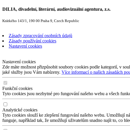
DILIA, divadelní, literární, audiovizuální agentura, z.s.
Krátkého 143/1, 190 00 Praha 9, Czech Republic
Zásady zpracování osobních údajů
Zásady používání cookies
Nastavení cookies
Nastavení cookies
Zde máte možnost přizpůsobit soubory cookies podle kategorií, v soul
jaké služby jsou Vám nabízeny.
Více informací o našich zásadách po
Funkční cookies
Tyto cookies jsou nezbytné pro fungování našeho webu a všech funkcí,
Analytické cookies
Tyto cookies slouží ke zlepšení fungování našeho webu. Umožňují nám
funguje, například tak, že umožňují uživatelům snadno najít to, co hl