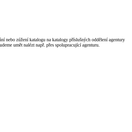
ání nebo zúžení katalogu na katalogy příslušných oddělení agentury
 budeme umět nalézt např. přes spolupracující agenturu.