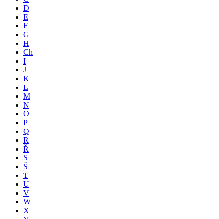
D
E
F
G
H
Ch
I
J
K
L
M
N
O
P
Q
R
Ř
S
Š
T
U
V
W
X