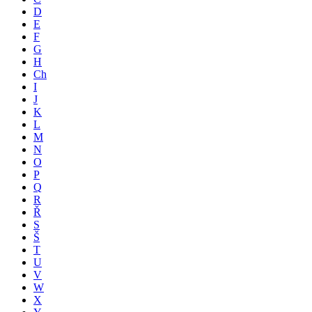
D
E
F
G
H
Ch
I
J
K
L
M
N
O
P
Q
R
Ř
S
Š
T
U
V
W
X