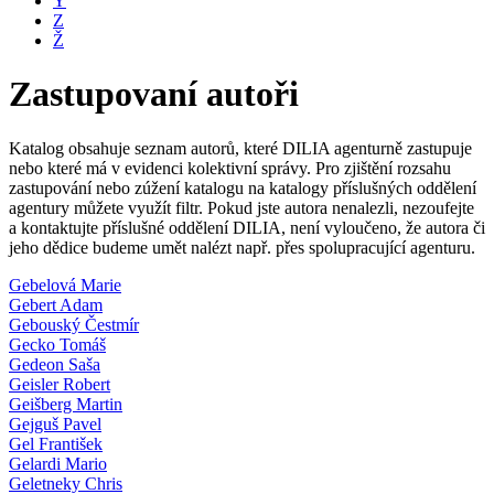
Y
Z
Ž
Zastupovaní autoři
Katalog obsahuje seznam autorů, které DILIA agenturně zastupuje
nebo které má v evidenci kolektivní správy. Pro zjištění rozsahu
zastupování nebo zúžení katalogu na katalogy příslušných oddělení
agentury můžete využít filtr. Pokud jste autora nenalezli, nezoufejte
a kontaktujte příslušné oddělení DILIA, není vyloučeno, že autora či
jeho dědice budeme umět nalézt např. přes spolupracující agenturu.
Gebelová Marie
Gebert Adam
Gebouský Čestmír
Gecko Tomáš
Gedeon Saša
Geisler Robert
Geišberg Martin
Gejguš Pavel
Gel František
Gelardi Mario
Geletneky Chris