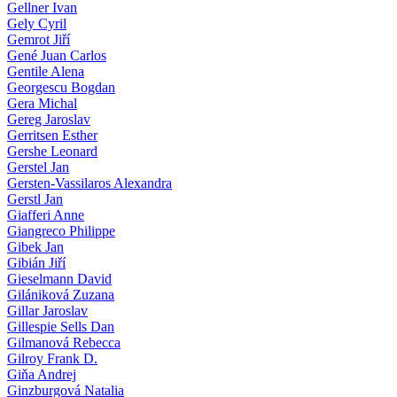
Gellner Ivan
Gely Cyril
Gemrot Jiří
Gené Juan Carlos
Gentile Alena
Georgescu Bogdan
Gera Michal
Gereg Jaroslav
Gerritsen Esther
Gershe Leonard
Gerstel Jan
Gersten-Vassilaros Alexandra
Gerstl Jan
Giafferi Anne
Giangreco Philippe
Gibek Jan
Gibián Jiří
Gieselmann David
Gilániková Zuzana
Gillar Jaroslav
Gillespie Sells Dan
Gilmanová Rebecca
Gilroy Frank D.
Giňa Andrej
Ginzburgová Natalia