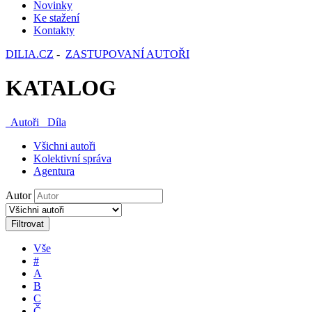
Novinky
Ke stažení
Kontakty
DILIA.CZ
-
ZASTUPOVANÍ AUTOŘI
KATALOG
Autoři
Díla
Všichni autoři
Kolektivní správa
Agentura
Autor
Filtrovat
Vše
#
A
B
C
Č