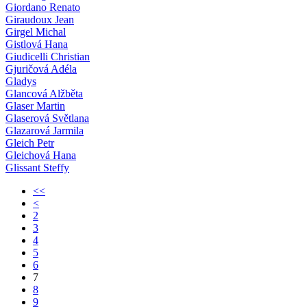
Giordano Renato
Giraudoux Jean
Girgel Michal
Gistlová Hana
Giudicelli Christian
Gjuričová Adéla
Gladys
Glancová Alžběta
Glaser Martin
Glaserová Světlana
Glazarová Jarmila
Gleich Petr
Gleichová Hana
Glissant Steffy
<<
<
2
3
4
5
6
7
8
9