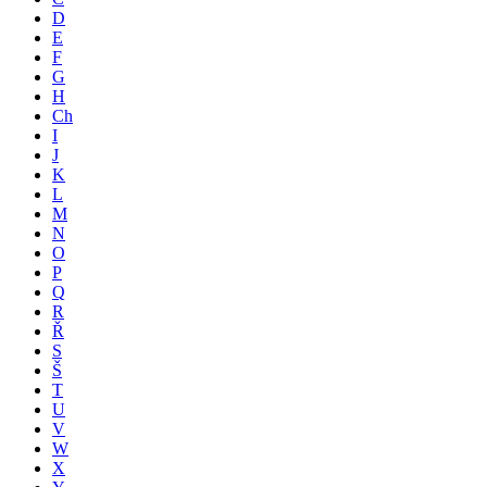
D
E
F
G
H
Ch
I
J
K
L
M
N
O
P
Q
R
Ř
S
Š
T
U
V
W
X