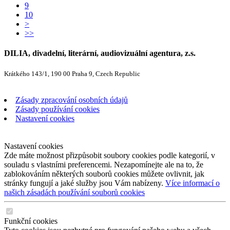
9
10
>
>>
DILIA, divadelní, literární, audiovizuální agentura, z.s.
Krátkého 143/1, 190 00 Praha 9, Czech Republic
Zásady zpracování osobních údajů
Zásady používání cookies
Nastavení cookies
Nastavení cookies
Zde máte možnost přizpůsobit soubory cookies podle kategorií, v
souladu s vlastními preferencemi. Nezapomínejte ale na to, že
zablokováním některých souborů cookies můžete ovlivnit, jak
stránky fungují a jaké služby jsou Vám nabízeny.
Více informací o
našich zásadách používání souborů cookies
Funkční cookies