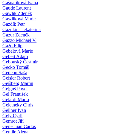
Gašparíková Ivana
Gaudé Laurent
Gawlik Zdeněk
Gawliková Marie
Gazdík Petr
Gazukina Jekaterina
Gazur Zdeněk
Gazzo Michael V.
Gažo Filip
Gebelová Marie
Gebert Adam
Gebouský Čestmír
Gecko Tomáš
Gedeon Saša
Geisler Robert
Geišberg Martin
Gejguš Pavel
Gel František
Gelardi Mario
Geletneky Chris
Gellner Ivan
Gely Cyril
Gemrot Jiří
Gené Juan Carlos
Gentile Alena