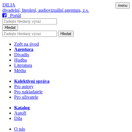
DILIA
menu
divadelní, literární, audiovizuální agentura, z.s.
Portál
Hledat
Hledat
Zpět na úvod
Agentura
Divadlo
Hudba
Literatura
Média
Kolektivní správa
Pro autory
Pro nakladatele
Pro uživatele
Katalog
Autoři
Díla
O nás