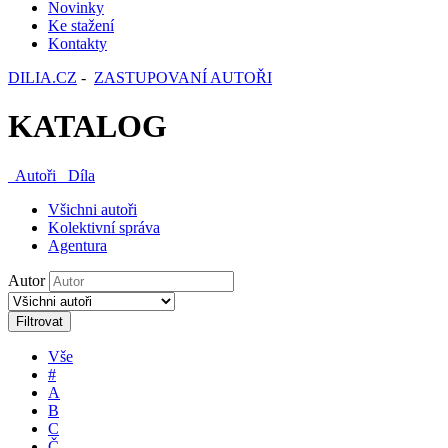
Novinky
Ke stažení
Kontakty
DILIA.CZ
-
ZASTUPOVANÍ AUTOŘI
KATALOG
Autoři
Díla
Všichni autoři
Kolektivní správa
Agentura
Autor
Filtrovat
Vše
#
A
B
C
Č