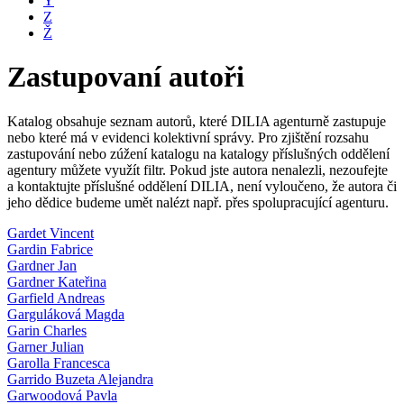
Y
Z
Ž
Zastupovaní autoři
Katalog obsahuje seznam autorů, které DILIA agenturně zastupuje
nebo které má v evidenci kolektivní správy. Pro zjištění rozsahu
zastupování nebo zúžení katalogu na katalogy příslušných oddělení
agentury můžete využít filtr. Pokud jste autora nenalezli, nezoufejte
a kontaktujte příslušné oddělení DILIA, není vyloučeno, že autora či
jeho dědice budeme umět nalézt např. přes spolupracující agenturu.
Gardet Vincent
Gardin Fabrice
Gardner Jan
Gardner Kateřina
Garfield Andreas
Garguláková Magda
Garin Charles
Garner Julian
Garolla Francesca
Garrido Buzeta Alejandra
Garwoodová Pavla