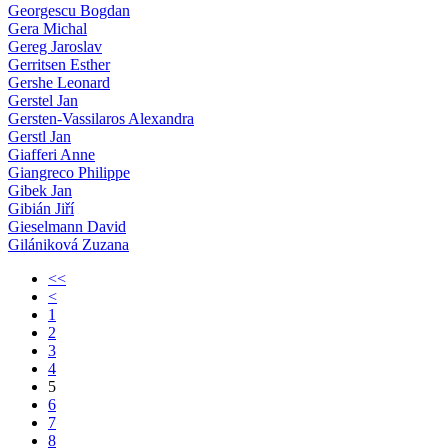
Georgescu Bogdan
Gera Michal
Gereg Jaroslav
Gerritsen Esther
Gershe Leonard
Gerstel Jan
Gersten-Vassilaros Alexandra
Gerstl Jan
Giafferi Anne
Giangreco Philippe
Gibek Jan
Gibián Jiří
Gieselmann David
Gilániková Zuzana
<<
<
1
2
3
4
5
6
7
8