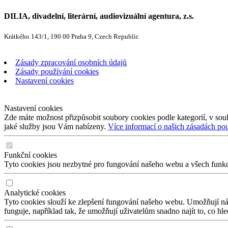
DILIA, divadelní, literární, audiovizuální agentura, z.s.
Krátkého 143/1, 190 00 Praha 9, Czech Republic
Zásady zpracování osobních údajů
Zásady používání cookies
Nastavení cookies
Nastavení cookies
Zde máte možnost přizpůsobit soubory cookies podle kategorií, v soul
jaké služby jsou Vám nabízeny.
Více informací o našich zásadách po
Funkční cookies
Tyto cookies jsou nezbytné pro fungování našeho webu a všech funkcí,
Analytické cookies
Tyto cookies slouží ke zlepšení fungování našeho webu. Umožňují nám
funguje, například tak, že umožňují uživatelům snadno najít to, co hl