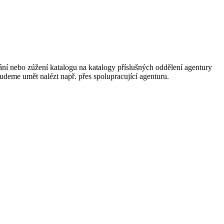
ání nebo zúžení katalogu na katalogy příslušných oddělení agentury
 budeme umět nalézt např. přes spolupracující agenturu.