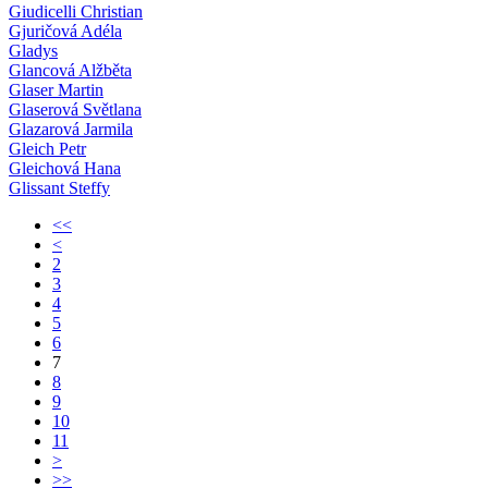
Giudicelli Christian
Gjuričová Adéla
Gladys
Glancová Alžběta
Glaser Martin
Glaserová Světlana
Glazarová Jarmila
Gleich Petr
Gleichová Hana
Glissant Steffy
<<
<
2
3
4
5
6
7
8
9
10
11
>
>>