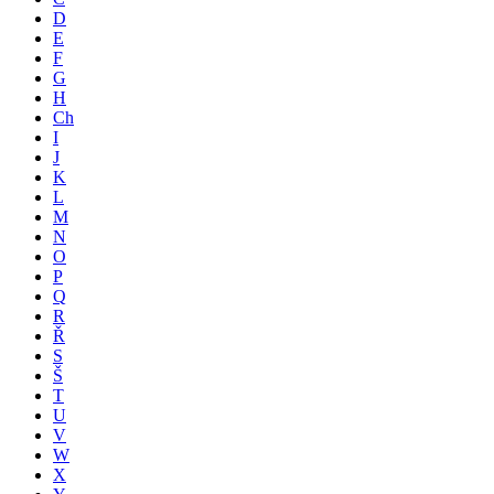
D
E
F
G
H
Ch
I
J
K
L
M
N
O
P
Q
R
Ř
S
Š
T
U
V
W
X