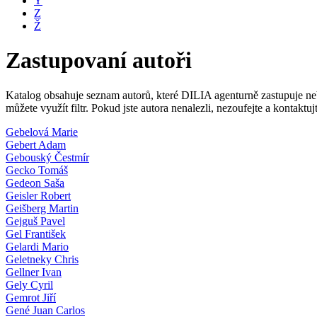
Y
Z
Ž
Zastupovaní autoři
Katalog obsahuje seznam autorů, které DILIA agenturně zastupuje nebo
můžete využít filtr. Pokud jste autora nenalezli, nezoufejte a kontakt
Gebelová Marie
Gebert Adam
Gebouský Čestmír
Gecko Tomáš
Gedeon Saša
Geisler Robert
Geišberg Martin
Gejguš Pavel
Gel František
Gelardi Mario
Geletneky Chris
Gellner Ivan
Gely Cyril
Gemrot Jiří
Gené Juan Carlos