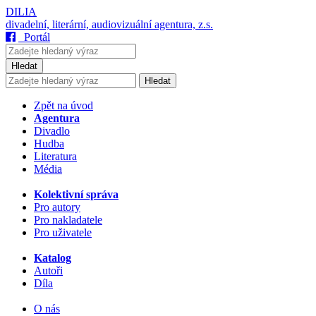
DILIA
divadelní, literární, audiovizuální agentura, z.s.
Portál
Hledat
Hledat
Zpět na úvod
Agentura
Divadlo
Hudba
Literatura
Média
Kolektivní správa
Pro autory
Pro nakladatele
Pro uživatele
Katalog
Autoři
Díla
O nás