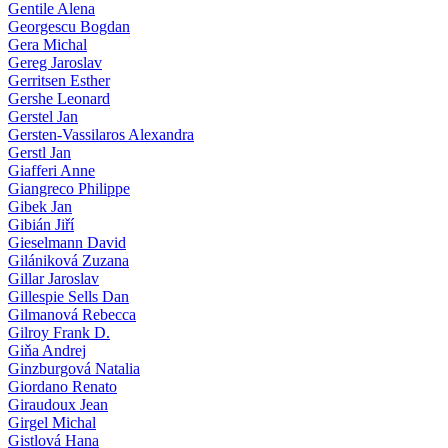
Gentile Alena
Georgescu Bogdan
Gera Michal
Gereg Jaroslav
Gerritsen Esther
Gershe Leonard
Gerstel Jan
Gersten-Vassilaros Alexandra
Gerstl Jan
Giafferi Anne
Giangreco Philippe
Gibek Jan
Gibián Jiří
Gieselmann David
Gilániková Zuzana
Gillar Jaroslav
Gillespie Sells Dan
Gilmanová Rebecca
Gilroy Frank D.
Giňa Andrej
Ginzburgová Natalia
Giordano Renato
Giraudoux Jean
Girgel Michal
Gistlová Hana