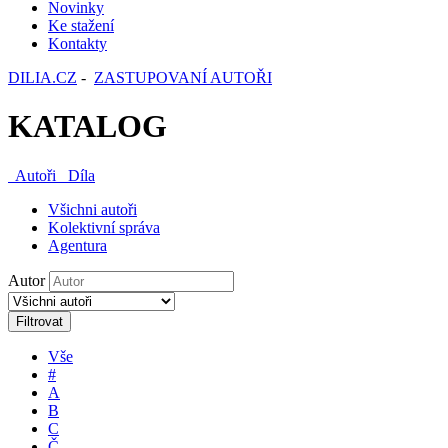
Novinky
Ke stažení
Kontakty
DILIA.CZ
-
ZASTUPOVANÍ AUTOŘI
KATALOG
Autoři
Díla
Všichni autoři
Kolektivní správa
Agentura
Autor
Filtrovat
Vše
#
A
B
C
Č