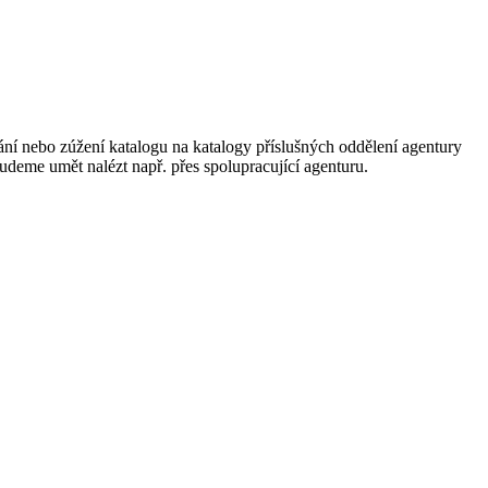
ání nebo zúžení katalogu na katalogy příslušných oddělení agentury
 budeme umět nalézt např. přes spolupracující agenturu.