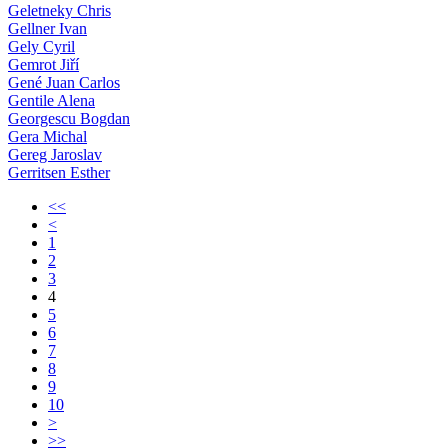
Geletneky Chris
Gellner Ivan
Gely Cyril
Gemrot Jiří
Gené Juan Carlos
Gentile Alena
Georgescu Bogdan
Gera Michal
Gereg Jaroslav
Gerritsen Esther
<<
<
1
2
3
4
5
6
7
8
9
10
>
>>