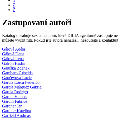
Y
Z
Ž
Zastupovaní autoři
Katalog obsahuje seznam autorů, které DILIA agenturně zastupuje nebo
můžete využít filtr. Pokud jste autora nenalezli, nezoufejte a kontakt
Gálová Adéla
Gálová Dana
Gálová Irena
Galron Hadar
Galuška Zdeněk
Gambaro Griselda
Gančevová Lucie
García Lorca Federico
García Márquez Gabriel
García Rodrigo
Gardet Vincent
Gardin Fabrice
Gardner Jan
Gardner Kateřina
Garfield Andreas