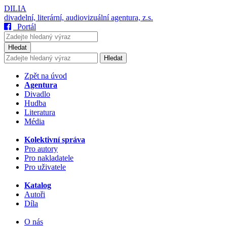
DILIA
divadelní, literární, audiovizuální agentura, z.s.
Portál
Hledat
Hledat
Zpět na úvod
Agentura
Divadlo
Hudba
Literatura
Média
Kolektivní správa
Pro autory
Pro nakladatele
Pro uživatele
Katalog
Autoři
Díla
O nás