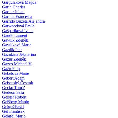
Garguláková Magda
Garin Charles
Garner Julian
Garolla Francesca
Garrido Buzeta Alejandra
Garwoodová Pavla
Gašparíková Ivana
Gaudé Laurent
Gawlik Zdeněk
Gawliková Marie
Gazdík Petr
Gazukina Jekaterina
Gazur Zdeněk
Gazzo Michael V.
Gažo Filip
Gebelová Marie
Gebert Adam
Gebouský Čestmír
Gecko Tomáš
Gedeon Saša
Geisler Robert
Geišberg Martin
Gejguš Pavel
Gel František
Gelardi Mario