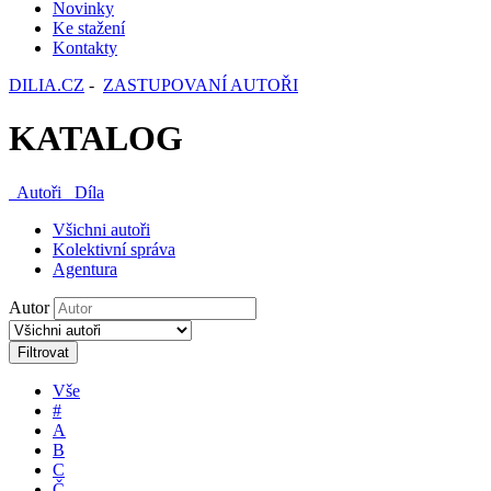
Novinky
Ke stažení
Kontakty
DILIA.CZ
-
ZASTUPOVANÍ AUTOŘI
KATALOG
Autoři
Díla
Všichni autoři
Kolektivní správa
Agentura
Autor
Filtrovat
Vše
#
A
B
C
Č