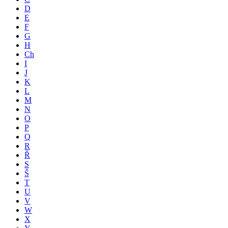
D
E
F
G
H
Ch
I
J
K
L
M
N
O
P
Q
R
Ř
S
Š
T
U
V
W
X