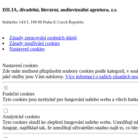
DILIA, divadelní, literární, audiovizuální agentura, z.s.
Krátkého 143/1, 190 00 Praha 9, Czech Republic
Zásady zpracování osobních údajů
Zásady používání cookies
Nastavení cookies
Nastavení cookies
Zde máte možnost přizpůsobit soubory cookies podle kategorií, v soul
jaké služby jsou Vám nabízeny.
Více informací o našich zásadách po
Funkční cookies
Tyto cookies jsou nezbytné pro fungování našeho webu a všech funkcí,
Analytické cookies
Tyto cookies slouží ke zlepšení fungování našeho webu. Umožňují nám
funguje, například tak, že umožňují uživatelům snadno najít to, co hl