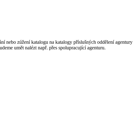
ání nebo zúžení katalogu na katalogy příslušných oddělení agentury
 budeme umět nalézt např. přes spolupracující agenturu.