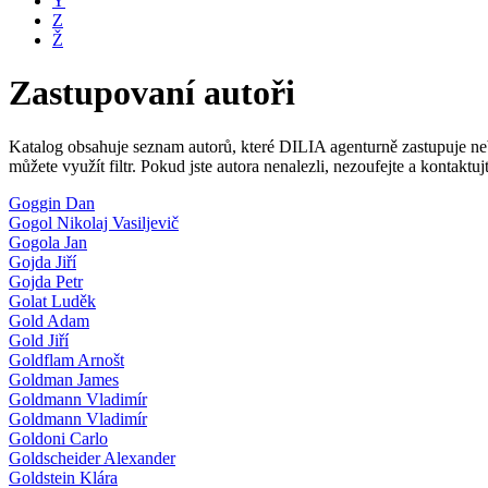
Y
Z
Ž
Zastupovaní autoři
Katalog obsahuje seznam autorů, které DILIA agenturně zastupuje nebo
můžete využít filtr. Pokud jste autora nenalezli, nezoufejte a kontakt
Goggin Dan
Gogol Nikolaj Vasiljevič
Gogola Jan
Gojda Jiří
Gojda Petr
Golat Luděk
Gold Adam
Gold Jiří
Goldflam Arnošt
Goldman James
Goldmann Vladimír
Goldmann Vladimír
Goldoni Carlo
Goldscheider Alexander
Goldstein Klára