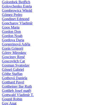
Golombek Bedřich
Golovchenko Estela
Gombrowicz Witold
Gómez Pedro
Gondinet Edmond
Goncharov Vladimír
Goos Maria
Gordon Don
Gordon Noah
Gordova Daria
Gorgerinová Adéla
Gorin Grigorij
Górny Mirosław
Goscinny René
Goscovitch Cat
Gosman Svatoslav
Gössel Gabriel
Göthe Staffan
Gothová Daniela
Gotthard Pavel
Gottheiner Ilse Ruth
Gottlieb Josef matěj
Gottwald Vladimír T.
Goupil Robin
Gov Anat