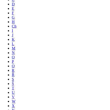
D
E
F
G
H
Ch
I
J
K
L
M
N
O
P
Q
R
Ř
S
Š
T
U
V
W
X