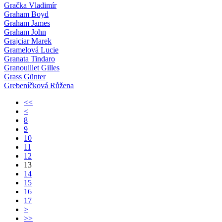
Gračka Vladimír
Graham Boyd
Graham James
Graham John
Grajciar Marek
Gramelová Lucie
Granata Tindaro
Granouillet Gilles
Grass Günter
Grebeníčková Růžena
<<
<
8
9
10
11
12
13
14
15
16
17
>
>>