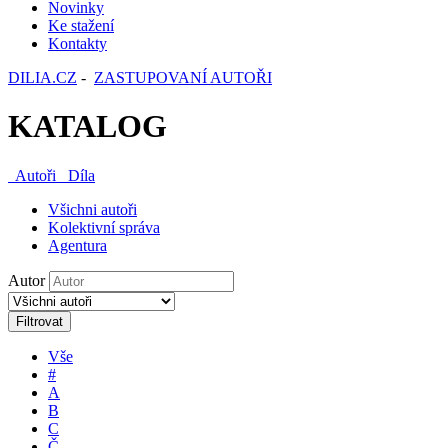
Novinky
Ke stažení
Kontakty
DILIA.CZ
-
ZASTUPOVANÍ AUTOŘI
KATALOG
Autoři
Díla
Všichni autoři
Kolektivní správa
Agentura
Autor
Filtrovat
Vše
#
A
B
C
Č