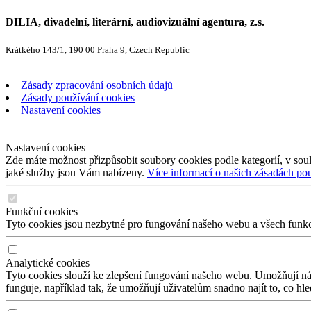
DILIA, divadelní, literární, audiovizuální agentura, z.s.
Krátkého 143/1, 190 00 Praha 9, Czech Republic
Zásady zpracování osobních údajů
Zásady používání cookies
Nastavení cookies
Nastavení cookies
Zde máte možnost přizpůsobit soubory cookies podle kategorií, v soul
jaké služby jsou Vám nabízeny.
Více informací o našich zásadách po
Funkční cookies
Tyto cookies jsou nezbytné pro fungování našeho webu a všech funkcí,
Analytické cookies
Tyto cookies slouží ke zlepšení fungování našeho webu. Umožňují nám
funguje, například tak, že umožňují uživatelům snadno najít to, co hl