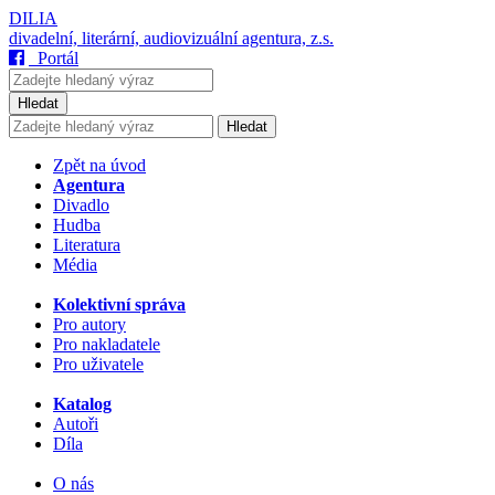
DILIA
divadelní, literární, audiovizuální agentura, z.s.
Portál
Hledat
Hledat
Zpět na úvod
Agentura
Divadlo
Hudba
Literatura
Média
Kolektivní správa
Pro autory
Pro nakladatele
Pro uživatele
Katalog
Autoři
Díla
O nás