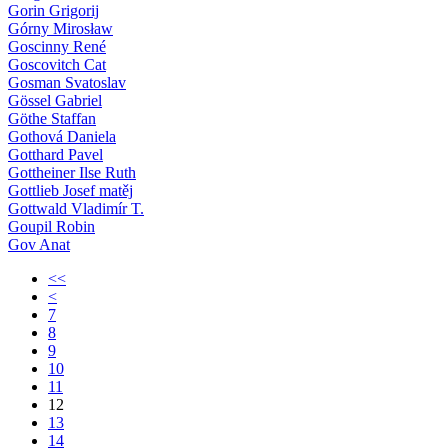
Gorin Grigorij
Górny Mirosław
Goscinny René
Goscovitch Cat
Gosman Svatoslav
Gössel Gabriel
Göthe Staffan
Gothová Daniela
Gotthard Pavel
Gottheiner Ilse Ruth
Gottlieb Josef matěj
Gottwald Vladimír T.
Goupil Robin
Gov Anat
<<
<
7
8
9
10
11
12
13
14