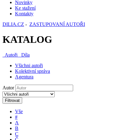
Novinky
Ke stažení
Kontakty
DILIA.CZ
-
ZASTUPOVANÍ AUTOŘI
KATALOG
Autoři
Díla
Všichni autoři
Kolektivní správa
Agentura
Autor
Filtrovat
Vše
#
A
B
C
Č