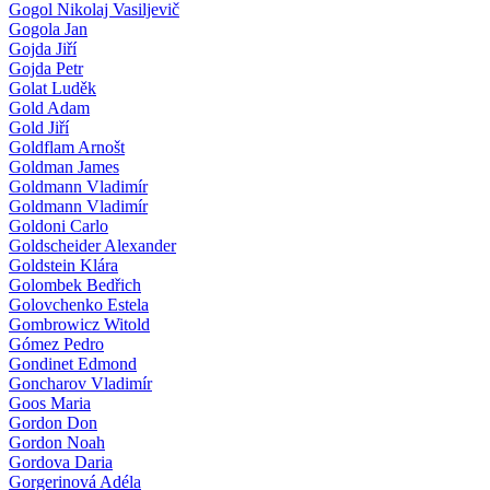
Gogol Nikolaj Vasiljevič
Gogola Jan
Gojda Jiří
Gojda Petr
Golat Luděk
Gold Adam
Gold Jiří
Goldflam Arnošt
Goldman James
Goldmann Vladimír
Goldmann Vladimír
Goldoni Carlo
Goldscheider Alexander
Goldstein Klára
Golombek Bedřich
Golovchenko Estela
Gombrowicz Witold
Gómez Pedro
Gondinet Edmond
Goncharov Vladimír
Goos Maria
Gordon Don
Gordon Noah
Gordova Daria
Gorgerinová Adéla