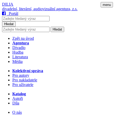
DILIA
menu
divadelní, literární, audiovizuální agentura, z.s.
Portál
Hledat
Hledat
Zpět na úvod
Agentura
Divadlo
Hudba
Literatura
Média
Kolektivní správa
Pro autory
Pro nakladatele
Pro uživatele
Katalog
Autoři
Díla
O nás