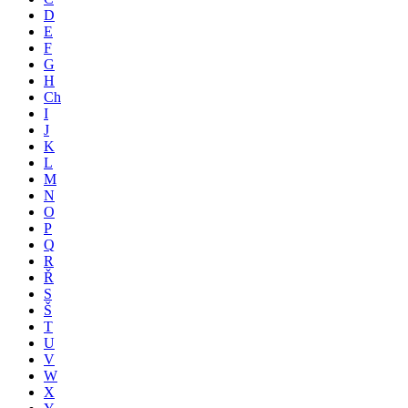
D
E
F
G
H
Ch
I
J
K
L
M
N
O
P
Q
R
Ř
S
Š
T
U
V
W
X