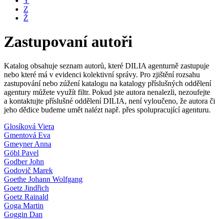
Y
Z
Ž
Zastupovaní autoři
Katalog obsahuje seznam autorů, které DILIA agenturně zastupuje
nebo které má v evidenci kolektivní správy. Pro zjištění rozsahu
zastupování nebo zúžení katalogu na katalogy příslušných oddělení
agentury můžete využít filtr. Pokud jste autora nenalezli, nezoufejte
a kontaktujte příslušné oddělení DILIA, není vyloučeno, že autora či
jeho dědice budeme umět nalézt např. přes spolupracující agenturu.
Glosíková Viera
Gmentová Eva
Gmeyner Anna
Göbl Pavel
Godber John
Godovič Marek
Goethe Johann Wolfgang
Goetz Jindřich
Goetz Rainald
Goga Martin
Goggin Dan