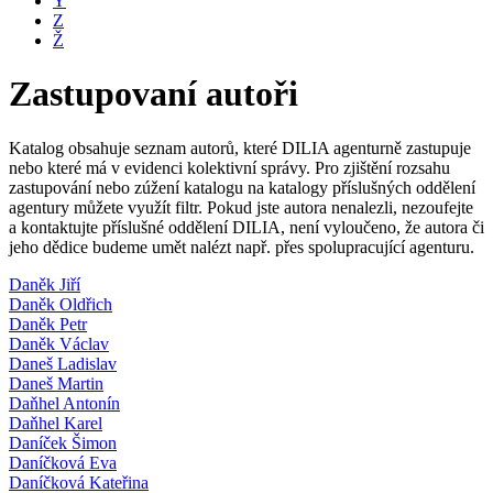
Y
Z
Ž
Zastupovaní autoři
Katalog obsahuje seznam autorů, které DILIA agenturně zastupuje
nebo které má v evidenci kolektivní správy. Pro zjištění rozsahu
zastupování nebo zúžení katalogu na katalogy příslušných oddělení
agentury můžete využít filtr. Pokud jste autora nenalezli, nezoufejte
a kontaktujte příslušné oddělení DILIA, není vyloučeno, že autora či
jeho dědice budeme umět nalézt např. přes spolupracující agenturu.
Daněk Jiří
Daněk Oldřich
Daněk Petr
Daněk Václav
Daneš Ladislav
Daneš Martin
Daňhel Antonín
Daňhel Karel
Daníček Šimon
Daníčková Eva
Daníčková Kateřina