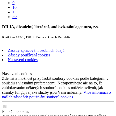
9
10
>
>>
DILIA, divadelní, literární, audiovizuální agentura, z.s.
Krátkého 143/1, 190 00 Praha 9, Czech Republic
Zásady zpracování osobních údajů
Zásady používání cookies
Nastavení cookies
Nastavení cookies
Zde máte možnost přizpůsobit soubory cookies podle kategorií, v
souladu s vlastními preferencemi. Nezapomínejte ale na to, že
zablokováním některých souborů cookies můžete ovlivnit, jak
stránky fungují a jaké služby jsou Vám nabízeny.
Více informací o
našich zásadách používání souborů cookies
Funkční cookies