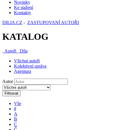
Novinky
Ke stažení
Kontakty
DILIA.CZ
-
ZASTUPOVANÍ AUTOŘI
KATALOG
Autoři
Díla
Všichni autoři
Kolektivní správa
Agentura
Autor
Filtrovat
Vše
#
A
B
C
Č