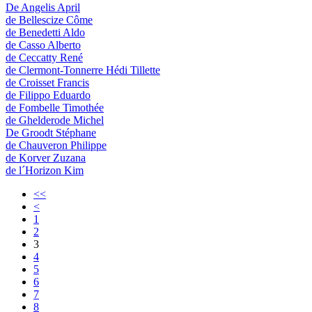
De Angelis April
de Bellescize Côme
de Benedetti Aldo
de Casso Alberto
de Ceccatty René
de Clermont-Tonnerre Hédi Tillette
de Croisset Francis
de Filippo Eduardo
de Fombelle Timothée
de Ghelderode Michel
De Groodt Stéphane
de Chauveron Philippe
de Korver Zuzana
de l´Horizon Kim
<<
<
1
2
3
4
5
6
7
8