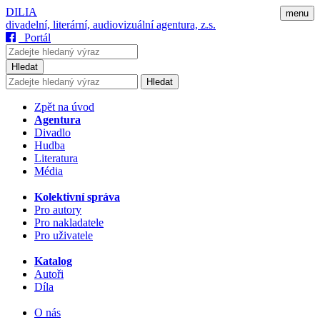
DILIA
menu
divadelní, literární, audiovizuální agentura, z.s.
Portál
Hledat
Hledat
Zpět na úvod
Agentura
Divadlo
Hudba
Literatura
Média
Kolektivní správa
Pro autory
Pro nakladatele
Pro uživatele
Katalog
Autoři
Díla
O nás