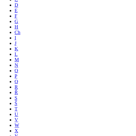
D
E
F
G
H
Ch
I
J
K
L
M
N
O
P
Q
R
Ř
S
Š
T
U
V
W
X