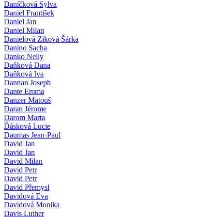
Daníčková Sylva
Daniel František
Daniel Jan
Daniel Milan
Danielová Ziková Šárka
Danino Sacha
Danko Nelly
Daňková Dana
Daňková Iva
Dannan Joseph
Dante Emma
Danzer Matouš
Daran Jérome
Darom Marta
Ďásková Lucie
Daumas Jean-Paul
David Jan
David Jan
David Milan
David Petr
David Petr
David Přemysl
Davidová Eva
Davidová Monika
Davis Luther