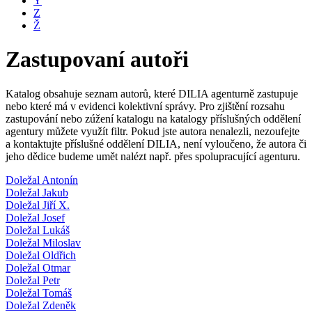
Y
Z
Ž
Zastupovaní autoři
Katalog obsahuje seznam autorů, které DILIA agenturně zastupuje
nebo které má v evidenci kolektivní správy. Pro zjištění rozsahu
zastupování nebo zúžení katalogu na katalogy příslušných oddělení
agentury můžete využít filtr. Pokud jste autora nenalezli, nezoufejte
a kontaktujte příslušné oddělení DILIA, není vyloučeno, že autora či
jeho dědice budeme umět nalézt např. přes spolupracující agenturu.
Doležal Antonín
Doležal Jakub
Doležal Jiří X.
Doležal Josef
Doležal Lukáš
Doležal Miloslav
Doležal Oldřich
Doležal Otmar
Doležal Petr
Doležal Tomáš
Doležal Zdeněk