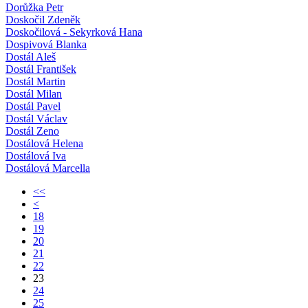
Dorůžka Petr
Doskočil Zdeněk
Doskočilová - Sekyrková Hana
Dospivová Blanka
Dostál Aleš
Dostál František
Dostál Martin
Dostál Milan
Dostál Pavel
Dostál Václav
Dostál Zeno
Dostálová Helena
Dostálová Iva
Dostálová Marcella
<<
<
18
19
20
21
22
23
24
25