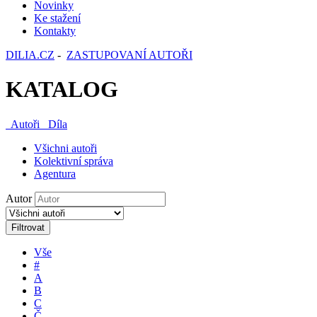
Novinky
Ke stažení
Kontakty
DILIA.CZ
-
ZASTUPOVANÍ AUTOŘI
KATALOG
Autoři
Díla
Všichni autoři
Kolektivní správa
Agentura
Autor
Filtrovat
Vše
#
A
B
C
Č