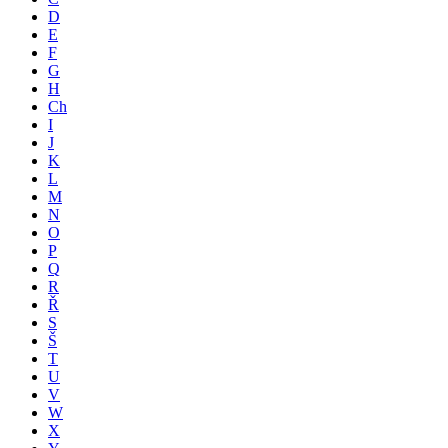
D
E
F
G
H
Ch
I
J
K
L
M
N
O
P
Q
R
Ř
S
Š
T
U
V
W
X