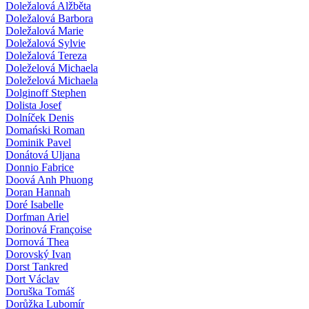
Doležalová Alžběta
Doležalová Barbora
Doležalová Marie
Doležalová Sylvie
Doležalová Tereza
Doleželová Michaela
Doleželová Michaela
Dolginoff Stephen
Dolista Josef
Dolníček Denis
Domański Roman
Dominik Pavel
Donátová Uljana
Donnio Fabrice
Doová Anh Phuong
Doran Hannah
Doré Isabelle
Dorfman Ariel
Dorinová Françoise
Dornová Thea
Dorovský Ivan
Dorst Tankred
Dort Václav
Doruška Tomáš
Dorůžka Lubomír