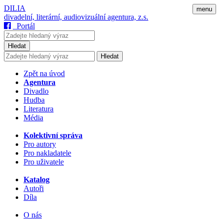
DILIA
menu
divadelní, literární, audiovizuální agentura, z.s.
Portál
Hledat
Hledat
Zpět na úvod
Agentura
Divadlo
Hudba
Literatura
Média
Kolektivní správa
Pro autory
Pro nakladatele
Pro uživatele
Katalog
Autoři
Díla
O nás