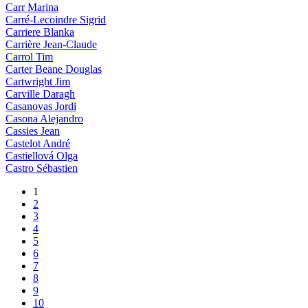
Carr Marina
Carré-Lecoindre Sigrid
Carriere Blanka
Carrière Jean-Claude
Carrol Tim
Carter Beane Douglas
Cartwright Jim
Carville Daragh
Casanovas Jordi
Casona Alejandro
Cassies Jean
Castelot André
Castiellová Olga
Castro Sébastien
1
2
3
4
5
6
7
8
9
10