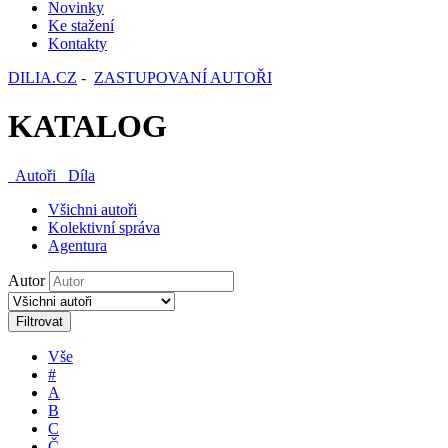
Novinky
Ke stažení
Kontakty
DILIA.CZ
-
ZASTUPOVANÍ AUTOŘI
KATALOG
Autoři
Díla
Všichni autoři
Kolektivní správa
Agentura
Autor
Filtrovat
Vše
#
A
B
C
Č