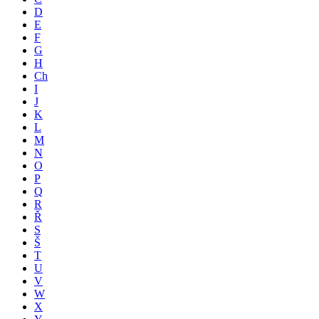
D
E
F
G
H
Ch
I
J
K
L
M
N
O
P
Q
R
Ř
S
Š
T
U
V
W
X