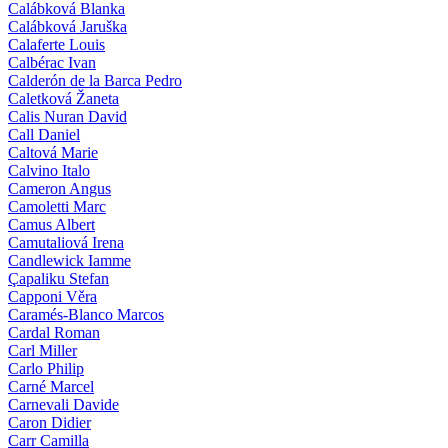
Calábková Blanka
Calábková Jaruška
Calaferte Louis
Calbérac Ivan
Calderón de la Barca Pedro
Caletková Žaneta
Calis Nuran David
Call Daniel
Caltová Marie
Calvino Italo
Cameron Angus
Camoletti Marc
Camus Albert
Camutaliová Irena
Candlewick Iamme
Çapaliku Stefan
Capponi Věra
Caramés-Blanco Marcos
Cardal Roman
Carl Miller
Carlo Philip
Carné Marcel
Carnevali Davide
Caron Didier
Carr Camilla