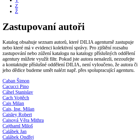
Y
Z
Ž
Zastupovaní autoři
Katalog obsahuje seznam autorů, které DILIA agenturně zastupuje
nebo které má v evidenci kolektivní správy. Pro zjištění rozsahu
zastupování nebo zúžení katalogu na katalogy příslušných oddělení
agentury můžete využít filtr. Pokud jste autora nenalezli, nezoufejte
a kontaktujte příslušné oddělení DILIA, není vyloučeno, že autora či
jeho dědice budeme umět nalézt např. přes spolupracující agenturu.
Caban Šimon
Cacucci Pino
Cáhel Stanislav
Cach Vojtěch
Cais Milan
Cais, Ing. Milan
Caisley Robert
Caisová Věra Mithra
Cajthaml Miloš
Calábek Jan
Calábek Ondřej