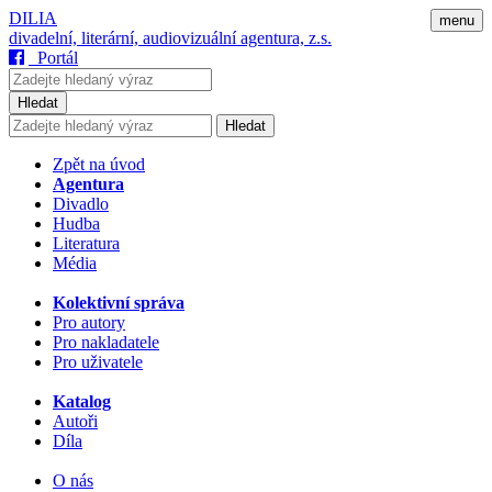
DILIA
menu
divadelní, literární, audiovizuální agentura, z.s.
Portál
Hledat
Hledat
Zpět na úvod
Agentura
Divadlo
Hudba
Literatura
Média
Kolektivní správa
Pro autory
Pro nakladatele
Pro uživatele
Katalog
Autoři
Díla
O nás