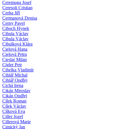
Ceremuga Josef
Ceresoli Cristian
Cerha Jiří
Cermanová Denisa
Cerny Pavel
Ciboch Hynek
Cibula Václav
Cibula Václav
Cibulková Klára
Cielová Hana
Cielová Petra
Cieslar Milan
Cígler Petr
Cihelka Vladimír
Cihlář Michal
Cihlář Ondřej
Cichá Irena
Cikán Miroslav
Cikán Ondřej
Cílek Roman
Cílek Václav
Cílková Eva
Ciller Jozef
Cillerová Marie
Cimický Jan