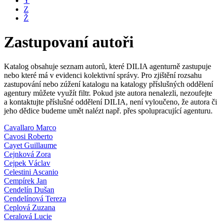
Y
Z
Ž
Zastupovaní autoři
Katalog obsahuje seznam autorů, které DILIA agenturně zastupuje
nebo které má v evidenci kolektivní správy. Pro zjištění rozsahu
zastupování nebo zúžení katalogu na katalogy příslušných oddělení
agentury můžete využít filtr. Pokud jste autora nenalezli, nezoufejte
a kontaktujte příslušné oddělení DILIA, není vyloučeno, že autora či
jeho dědice budeme umět nalézt např. přes spolupracující agenturu.
Cavallaro Marco
Cavosi Roberto
Cayet Guillaume
Cejnková Zora
Cejpek Václav
Celestini Ascanio
Cempírek Jan
Cendelín Dušan
Cendelínová Tereza
Ceplová Zuzana
Ceralová Lucie