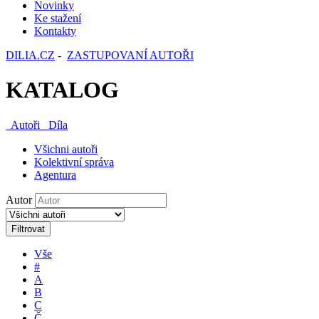
Novinky
Ke stažení
Kontakty
DILIA.CZ
-
ZASTUPOVANÍ AUTOŘI
KATALOG
Autoři
Díla
Všichni autoři
Kolektivní správa
Agentura
Autor
Filtrovat
Vše
#
A
B
C
Č