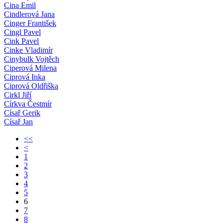
Cina Emil
Cindlerová Jana
Cinger František
Cingl Pavel
Cink Pavel
Cinke Vladimír
Cinybulk Vojtěch
Ciperová Milena
Ciprová Inka
Ciprová Oldřiška
Cirkl Jiří
Církva Čestmír
Císař Gerik
Císař Jan
<<
<
1
2
3
4
5
6
7
8