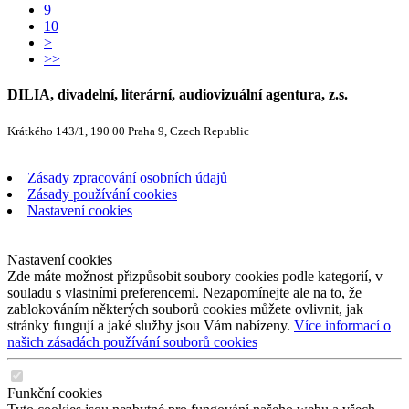
9
10
>
>>
DILIA, divadelní, literární, audiovizuální agentura, z.s.
Krátkého 143/1, 190 00 Praha 9, Czech Republic
Zásady zpracování osobních údajů
Zásady používání cookies
Nastavení cookies
Nastavení cookies
Zde máte možnost přizpůsobit soubory cookies podle kategorií, v
souladu s vlastními preferencemi. Nezapomínejte ale na to, že
zablokováním některých souborů cookies můžete ovlivnit, jak
stránky fungují a jaké služby jsou Vám nabízeny.
Více informací o
našich zásadách používání souborů cookies
Funkční cookies