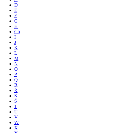
D
E
F
G
H
Ch
I
J
K
L
M
N
O
P
Q
R
Ř
S
Š
T
U
V
W
X