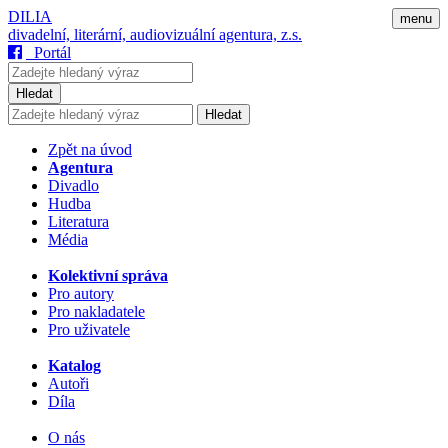
DILIA
menu
divadelní, literární, audiovizuální agentura, z.s.
Portál
Hledat
Hledat
Zpět na úvod
Agentura
Divadlo
Hudba
Literatura
Média
Kolektivní správa
Pro autory
Pro nakladatele
Pro uživatele
Katalog
Autoři
Díla
O nás