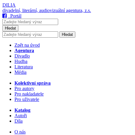
DILIA
divadelní, literární, audiovizuální agentura, z.s.
Portál
Hledat
Hledat
Zpět na úvod
Agentura
Divadlo
Hudba
Literatura
Média
Kolektivní správa
Pro autory
Pro nakladatele
Pro uživatele
Katalog
Autoři
Díla
O nás