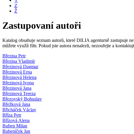
Y
Z
Ž
Zastupovaní autoři
Katalog obsahuje seznam autorů, které DILIA agenturně zastupuje nebo
můžete využít filtr. Pokud jste autora nenalezli, nezoufejte a kontakt
Březina Petr
Březina Vladimír
Březinová Dagmar
Březinová Erna
Březinová Helena
Březinová Ivona
Březinová Jana
Březinová Tereza
Březovský Bohuslav
Břežková Jana
Břicháček Václav
Bříza Petr
Břízová Alena
Buben Milan
Bubeníček Jan