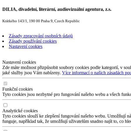
DILIA, divadelní, literární, audiovizuální agentura, z.s.
Krátkého 143/1, 190 00 Praha 9, Czech Republic
Zásady zpracování osobních údajů
Zásady používání cookies
Nastavení cookies
Nastavení cookies
Zde máte možnost přizpůsobit soubory cookies podle kategorií, v soul
jaké služby jsou Vám nabízeny.
Více informací o našich zásadách po
Funkční cookies
Tyto cookies jsou nezbytné pro fungování našeho webu a všech funkcí,
Analytické cookies
Tyto cookies slouží ke zlepšení fungování našeho webu. Umožňují nám
funguje, například tak, že umožňují uživatelům snadno najít to, co hl