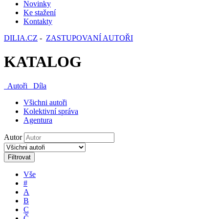
Novinky
Ke stažení
Kontakty
DILIA.CZ
-
ZASTUPOVANÍ AUTOŘI
KATALOG
Autoři
Díla
Všichni autoři
Kolektivní správa
Agentura
Autor
Filtrovat
Vše
#
A
B
C
Č