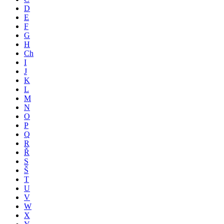
D
E
F
G
H
Ch
I
J
K
L
M
N
O
P
Q
R
Ř
S
Š
T
U
V
W
X