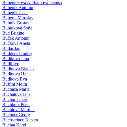
Bubeníčková Abrhámová Denisa
Bubeník Antonín
Bubeník Josef
Buberle Miroslav
Bubník Gustav
Bubníková Soňa
Buc Brigitte
Buček Antonín
Bučková Aneta
Budař Jan
Buddeus Ondřej
Budíková Jana
Budil Ivo
Budínová Blanka
Budínová Hana
Budková Eva
Buffini Moira
Buchaca Marta
Buchalová Jana
Buchar Lukáš
Buchholz Peter
Buchlová Martina
Büchner Georg
Buchsteiner Torsten
Buchta Karel