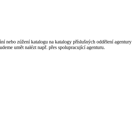
ání nebo zúžení katalogu na katalogy příslušných oddělení agentury
 budeme umět nalézt např. přes spolupracující agenturu.