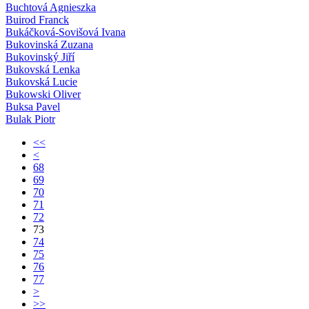
Buchtová Agnieszka
Buirod Franck
Bukáčková-Sovišová Ivana
Bukovinská Zuzana
Bukovinský Jiří
Bukovská Lenka
Bukovská Lucie
Bukowski Oliver
Buksa Pavel
Bulak Piotr
<<
<
68
69
70
71
72
73
74
75
76
77
>
>>