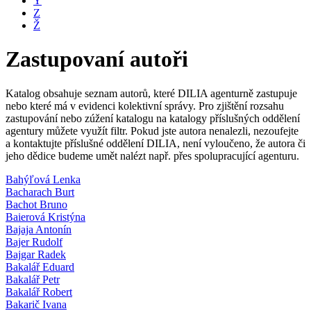
Y
Z
Ž
Zastupovaní autoři
Katalog obsahuje seznam autorů, které DILIA agenturně zastupuje
nebo které má v evidenci kolektivní správy. Pro zjištění rozsahu
zastupování nebo zúžení katalogu na katalogy příslušných oddělení
agentury můžete využít filtr. Pokud jste autora nenalezli, nezoufejte
a kontaktujte příslušné oddělení DILIA, není vyloučeno, že autora či
jeho dědice budeme umět nalézt např. přes spolupracující agenturu.
Bahýľová Lenka
Bacharach Burt
Bachot Bruno
Baierová Kristýna
Bajaja Antonín
Bajer Rudolf
Bajgar Radek
Bakalář Eduard
Bakalář Petr
Bakalář Robert
Bakarič Ivana