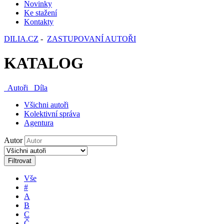
Novinky
Ke stažení
Kontakty
DILIA.CZ
-
ZASTUPOVANÍ AUTOŘI
KATALOG
Autoři
Díla
Všichni autoři
Kolektivní správa
Agentura
Autor
Filtrovat
Vše
#
A
B
C
Č