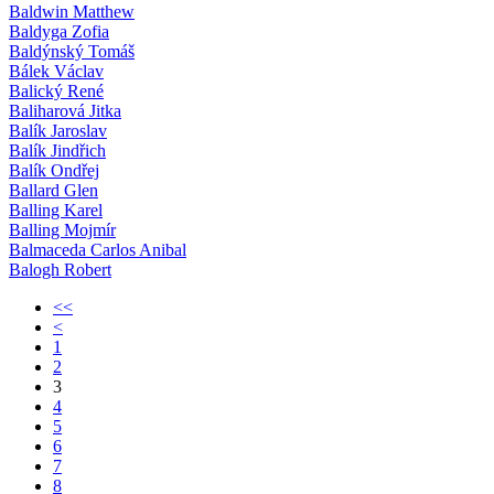
Baldwin Matthew
Baldyga Zofia
Baldýnský Tomáš
Bálek Václav
Balický René
Baliharová Jitka
Balík Jaroslav
Balík Jindřich
Balík Ondřej
Ballard Glen
Balling Karel
Balling Mojmír
Balmaceda Carlos Anibal
Balogh Robert
<<
<
1
2
3
4
5
6
7
8