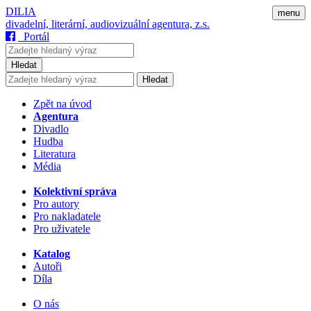
DILIA
menu
divadelní, literární, audiovizuální agentura, z.s.
Portál
Hledat
Hledat
Zpět na úvod
Agentura
Divadlo
Hudba
Literatura
Média
Kolektivní správa
Pro autory
Pro nakladatele
Pro uživatele
Katalog
Autoři
Díla
O nás