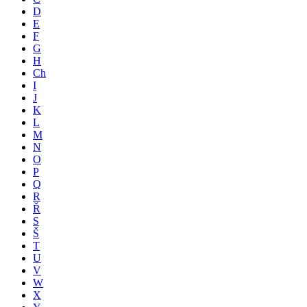
D
E
F
G
H
Ch
I
J
K
L
M
N
O
P
Q
R
Ř
S
Š
T
U
V
W
X