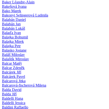
Baker Léandre-Alain
Bakešová Ivana
Bako Marek
Bakonyi Selingerová Ludmila
Balabán Daniel
Balabán Jan
Balabán Lukáš
Balaďa Ivan
Balajka Bohumil
Balajka Mirek
Balajka Petr
Balasko Josiane
Baláš Miloslav
Balaštík Miroslav
Balcar Matěj
Balcar Zdeněk
Balcárek Jiří
Balcárek Pavel
Balcarová Jitka
Balcarová-fischerová Milena
Balda David
Balda Jiří
Baldelli Hana
Baldelli Jessica
Baldini Raffaello