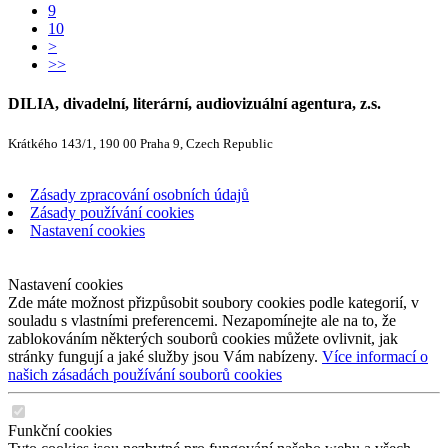
9
10
>
>>
DILIA, divadelní, literární, audiovizuální agentura, z.s.
Krátkého 143/1, 190 00 Praha 9, Czech Republic
Zásady zpracování osobních údajů
Zásady používání cookies
Nastavení cookies
Nastavení cookies
Zde máte možnost přizpůsobit soubory cookies podle kategorií, v
souladu s vlastními preferencemi. Nezapomínejte ale na to, že
zablokováním některých souborů cookies můžete ovlivnit, jak
stránky fungují a jaké služby jsou Vám nabízeny.
Více informací o
našich zásadách používání souborů cookies
Funkční cookies