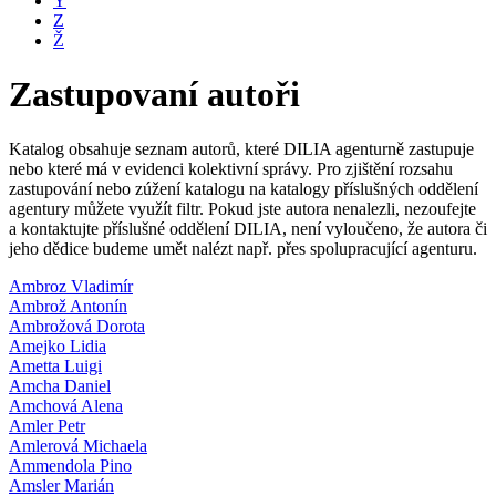
Y
Z
Ž
Zastupovaní autoři
Katalog obsahuje seznam autorů, které DILIA agenturně zastupuje
nebo které má v evidenci kolektivní správy. Pro zjištění rozsahu
zastupování nebo zúžení katalogu na katalogy příslušných oddělení
agentury můžete využít filtr. Pokud jste autora nenalezli, nezoufejte
a kontaktujte příslušné oddělení DILIA, není vyloučeno, že autora či
jeho dědice budeme umět nalézt např. přes spolupracující agenturu.
Ambroz Vladimír
Ambrož Antonín
Ambrožová Dorota
Amejko Lidia
Ametta Luigi
Amcha Daniel
Amchová Alena
Amler Petr
Amlerová Michaela
Ammendola Pino
Amsler Marián