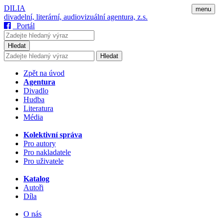
DILIA
menu
divadelní, literární, audiovizuální agentura, z.s.
Portál
Hledat
Hledat
Zpět na úvod
Agentura
Divadlo
Hudba
Literatura
Média
Kolektivní správa
Pro autory
Pro nakladatele
Pro uživatele
Katalog
Autoři
Díla
O nás