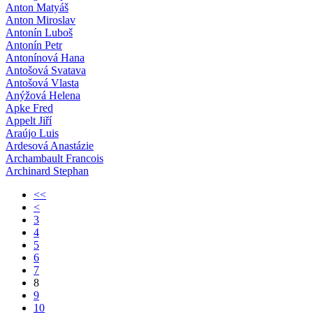
Anton Matyáš
Anton Miroslav
Antonín Luboš
Antonín Petr
Antonínová Hana
Antošová Svatava
Antošová Vlasta
Anýžová Helena
Apke Fred
Appelt Jiří
Araújo Luis
Ardesová Anastázie
Archambault Francois
Archinard Stephan
<<
<
3
4
5
6
7
8
9
10