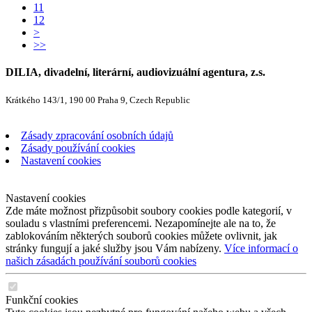
11
12
>
>>
DILIA, divadelní, literární, audiovizuální agentura, z.s.
Krátkého 143/1, 190 00 Praha 9, Czech Republic
Zásady zpracování osobních údajů
Zásady používání cookies
Nastavení cookies
Nastavení cookies
Zde máte možnost přizpůsobit soubory cookies podle kategorií, v
souladu s vlastními preferencemi. Nezapomínejte ale na to, že
zablokováním některých souborů cookies můžete ovlivnit, jak
stránky fungují a jaké služby jsou Vám nabízeny.
Více informací o
našich zásadách používání souborů cookies
Funkční cookies