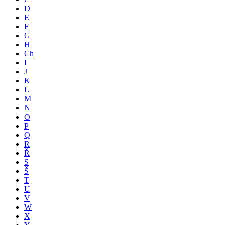
D
E
F
G
H
Ch
I
J
K
L
M
N
O
P
Q
R
Ř
S
Š
T
U
V
W
X