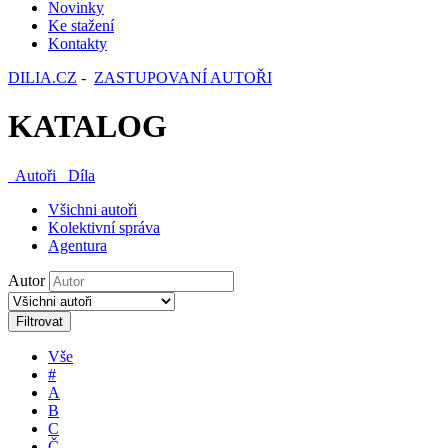
Novinky
Ke stažení
Kontakty
DILIA.CZ
-
ZASTUPOVANÍ AUTOŘI
KATALOG
Autoři
Díla
Všichni autoři
Kolektivní správa
Agentura
Autor
Filtrovat
Vše
#
A
B
C
Č