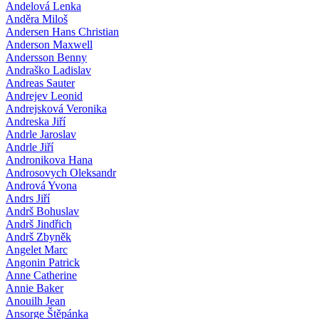
Andelová Lenka
Anděra Miloš
Andersen Hans Christian
Anderson Maxwell
Andersson Benny
Andraško Ladislav
Andreas Sauter
Andrejev Leonid
Andrejsková Veronika
Andreska Jiří
Andrle Jaroslav
Andrle Jiří
Andronikova Hana
Androsovych Oleksandr
Andrová Yvona
Andrs Jiří
Andrš Bohuslav
Andrš Jindřich
Andrš Zbyněk
Angelet Marc
Angonin Patrick
Anne Catherine
Annie Baker
Anouilh Jean
Ansorge Štěpánka