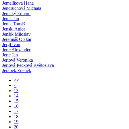
Jemelíková Hana
Jendruchová Michala
Jenický Eduard
Jeník Jan
Jeník Tomáš
Jenski Anica
Jenšík Miloslav
Jeremiáš Otakar
Jergl Ivan
Jerie Alexander
Jerie Jan
Jeriová Veronika
Jeriová-Pecková Květoslava
Jeřábek Zdeněk
<<
<
13
14
15
16
17
18
19
20