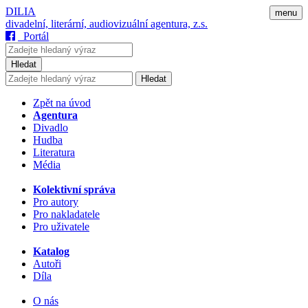
DILIA
menu
divadelní, literární, audiovizuální agentura, z.s.
Portál
Hledat
Hledat
Zpět na úvod
Agentura
Divadlo
Hudba
Literatura
Média
Kolektivní správa
Pro autory
Pro nakladatele
Pro uživatele
Katalog
Autoři
Díla
O nás