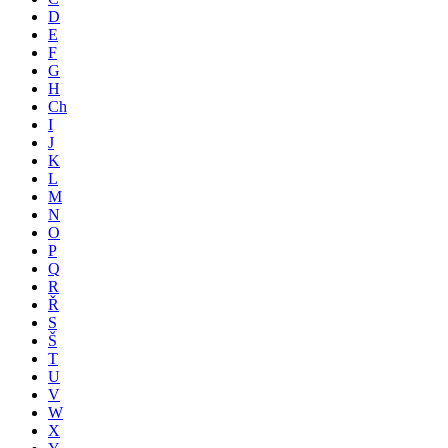
D
E
F
G
H
Ch
I
J
K
L
M
N
O
P
Q
R
Ř
S
Š
T
U
V
W
X