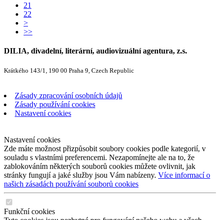
21
22
>
>>
DILIA, divadelní, literární, audiovizuální agentura, z.s.
Krátkého 143/1, 190 00 Praha 9, Czech Republic
Zásady zpracování osobních údajů
Zásady používání cookies
Nastavení cookies
Nastavení cookies
Zde máte možnost přizpůsobit soubory cookies podle kategorií, v
souladu s vlastními preferencemi. Nezapomínejte ale na to, že
zablokováním některých souborů cookies můžete ovlivnit, jak
stránky fungují a jaké služby jsou Vám nabízeny.
Více informací o
našich zásadách používání souborů cookies
Funkční cookies