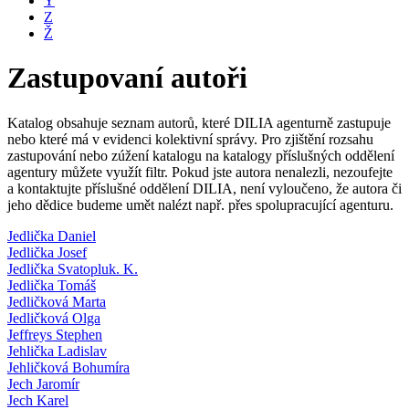
Y
Z
Ž
Zastupovaní autoři
Katalog obsahuje seznam autorů, které DILIA agenturně zastupuje
nebo které má v evidenci kolektivní správy. Pro zjištění rozsahu
zastupování nebo zúžení katalogu na katalogy příslušných oddělení
agentury můžete využít filtr. Pokud jste autora nenalezli, nezoufejte
a kontaktujte příslušné oddělení DILIA, není vyloučeno, že autora či
jeho dědice budeme umět nalézt např. přes spolupracující agenturu.
Jedlička Daniel
Jedlička Josef
Jedlička Svatopluk. K.
Jedlička Tomáš
Jedličková Marta
Jedličková Olga
Jeffreys Stephen
Jehlička Ladislav
Jehličková Bohumíra
Jech Jaromír
Jech Karel