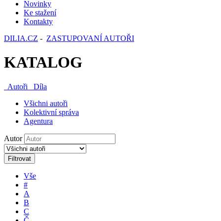
Novinky
Ke stažení
Kontakty
DILIA.CZ
-
ZASTUPOVANÍ AUTOŘI
KATALOG
Autoři
Díla
Všichni autoři
Kolektivní správa
Agentura
Autor
Filtrovat
Vše
#
A
B
C
Č