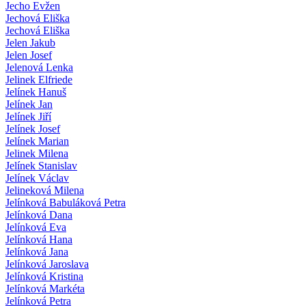
Jecho Evžen
Jechová Eliška
Jechová Eliška
Jelen Jakub
Jelen Josef
Jelenová Lenka
Jelinek Elfriede
Jelínek Hanuš
Jelínek Jan
Jelínek Jiří
Jelínek Josef
Jelínek Marian
Jelinek Milena
Jelínek Stanislav
Jelínek Václav
Jelineková Milena
Jelínková Babuláková Petra
Jelínková Dana
Jelínková Eva
Jelínková Hana
Jelínková Jana
Jelínková Jaroslava
Jelínková Kristina
Jelínková Markéta
Jelínková Petra