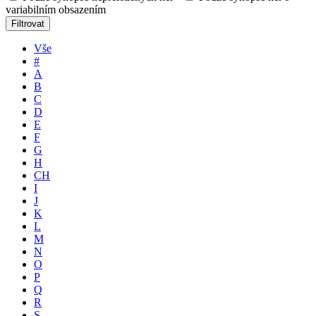
variabilním obsazením
Filtrovat
Vše
#
A
B
C
D
E
F
G
H
CH
I
J
K
L
M
N
O
P
Q
R
S