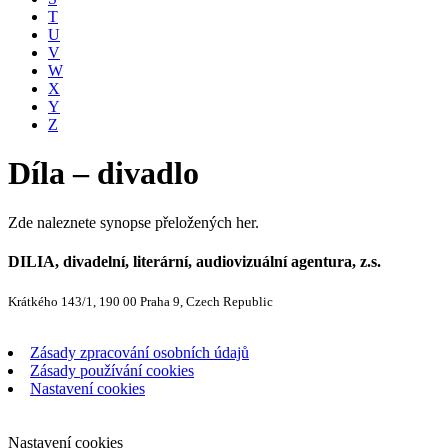
T
U
V
W
X
Y
Z
Díla – divadlo
Zde naleznete synopse přeložených her.
DILIA, divadelní, literární, audiovizuální agentura, z.s.
Krátkého 143/1, 190 00 Praha 9, Czech Republic
Zásady zpracování osobních údajů
Zásady používání cookies
Nastavení cookies
Nastavení cookies