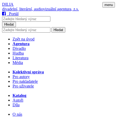
DILIA
menu
divadelní, literární, audiovizuální agentura, z.s.
Portál
Hledat
Hledat
Zpět na úvod
Agentura
Divadlo
Hudba
Literatura
Média
Kolektivní správa
Pro autory
Pro nakladatele
Pro uživatele
Katalog
Autoři
Díla
O nás