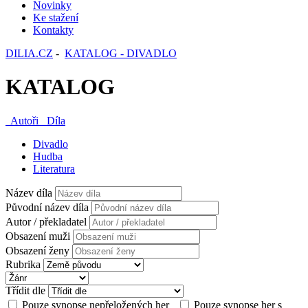
Novinky
Ke stažení
Kontakty
DILIA.CZ
-
KATALOG - DIVADLO
KATALOG
Autoři
Díla
Divadlo
Hudba
Literatura
Název díla
Původní název díla
Autor / překladatel
Obsazení muži
Obsazení ženy
Rubrika
Třídit dle
Pouze synopse nepřeložených her
Pouze synopse her s