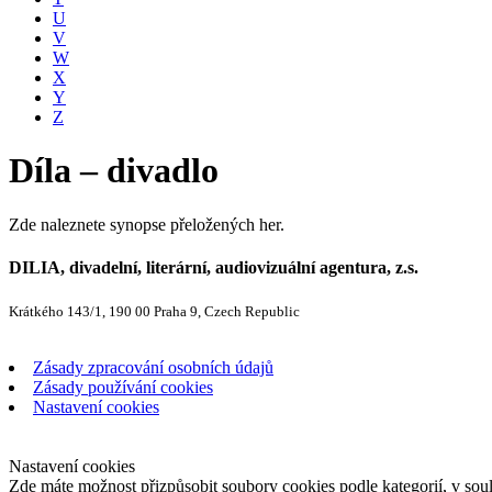
U
V
W
X
Y
Z
Díla – divadlo
Zde naleznete synopse přeložených her.
DILIA, divadelní, literární, audiovizuální agentura, z.s.
Krátkého 143/1, 190 00 Praha 9, Czech Republic
Zásady zpracování osobních údajů
Zásady používání cookies
Nastavení cookies
Nastavení cookies
Zde máte možnost přizpůsobit soubory cookies podle kategorií, v soul