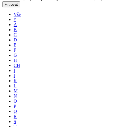
Filtrovat
Vše
#
A
B
C
D
E
F
G
H
CH
I
J
K
L
M
N
O
P
Q
R
S
T