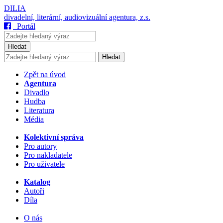
DILIA
divadelní, literární, audiovizuální agentura, z.s.
Portál
Hledat
Hledat
Zpět na úvod
Agentura
Divadlo
Hudba
Literatura
Média
Kolektivní správa
Pro autory
Pro nakladatele
Pro uživatele
Katalog
Autoři
Díla
O nás