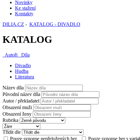
Novinky
Ke stažení
Kontakty
DILIA.CZ
-
KATALOG - DIVADLO
KATALOG
Autoři
Díla
Divadlo
Hudba
Literatura
Název díla
Původní název díla
Autor / překladatel
Obsazení muži
Obsazení ženy
Rubrika
Třídit dle
Pouze synopse nepřeložených her
Pouze synopse her s varia