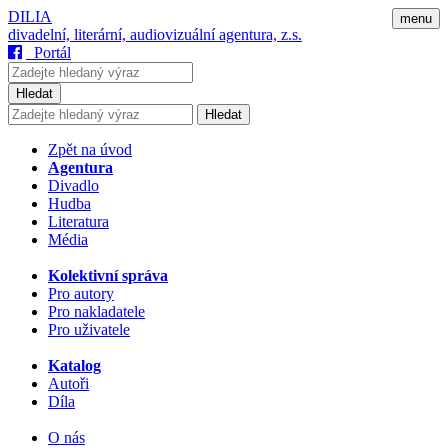
DILIA
menu
divadelní, literární, audiovizuální agentura, z.s.
Portál
Hledat
Hledat
Zpět na úvod
Agentura
Divadlo
Hudba
Literatura
Média
Kolektivní správa
Pro autory
Pro nakladatele
Pro uživatele
Katalog
Autoři
Díla
O nás