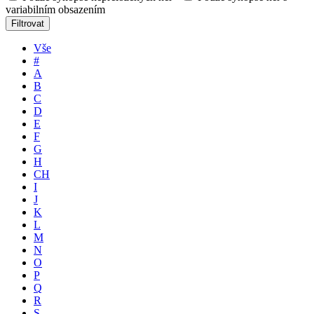
variabilním obsazením
Filtrovat
Vše
#
A
B
C
D
E
F
G
H
CH
I
J
K
L
M
N
O
P
Q
R
S