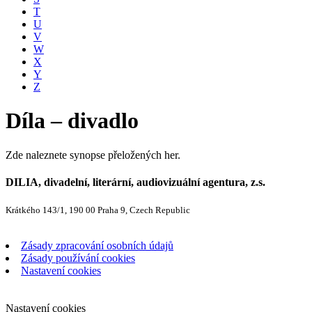
T
U
V
W
X
Y
Z
Díla – divadlo
Zde naleznete synopse přeložených her.
DILIA, divadelní, literární, audiovizuální agentura, z.s.
Krátkého 143/1, 190 00 Praha 9, Czech Republic
Zásady zpracování osobních údajů
Zásady používání cookies
Nastavení cookies
Nastavení cookies