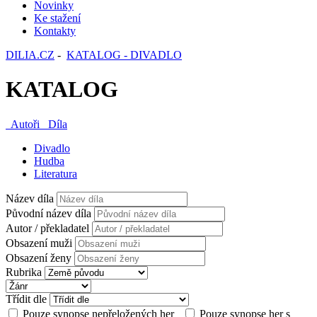
Novinky
Ke stažení
Kontakty
DILIA.CZ
-
KATALOG - DIVADLO
KATALOG
Autoři
Díla
Divadlo
Hudba
Literatura
Název díla
Původní název díla
Autor / překladatel
Obsazení muži
Obsazení ženy
Rubrika
Třídit dle
Pouze synopse nepřeložených her
Pouze synopse her s