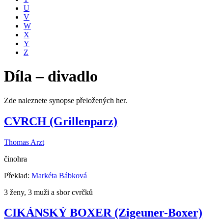
U
V
W
X
Y
Z
Díla – divadlo
Zde naleznete synopse přeložených her.
CVRCH (Grillenparz)
Thomas Arzt
činohra
Překlad:
Markéta Bábková
3 ženy, 3 muži a sbor cvrčků
CIKÁNSKÝ BOXER (Zigeuner-Boxer)