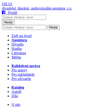
DILIA
divadelní, literární, audiovizuální agentura, z.s.
Portál
Hledat
Hledat
Zpět na úvod
Agentura
Divadlo
Hudba
Literatura
Média
Kolektivní správa
Pro autory
Pro nakladatele
Pro uživatele
Katalog
Autoři
Díla
O nás