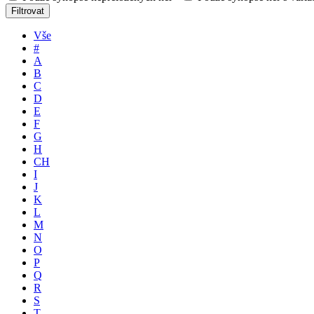
Filtrovat
Vše
#
A
B
C
D
E
F
G
H
CH
I
J
K
L
M
N
O
P
Q
R
S
T