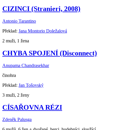
CIZINCI (Stranieri, 2008)
Antonio Tarantino
Překlad:
Jana Montorio Doležalová
2 muži, 1 žena
CHYBA SPOJENÍ (Disconnect)
Anupama Chandrasekhar
činohra
Překlad:
Jan Tošovský
3 muži, 2 ženy
CÍSAŘOVNA RÉZI
Zdeněk Palusga
6 mužů, 6 žen + dvořané, herci, hudebníci, sloužící...