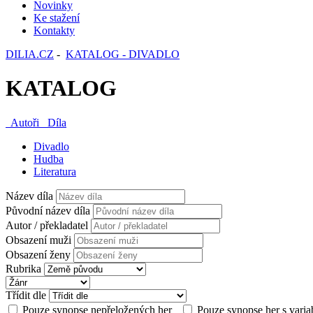
Novinky
Ke stažení
Kontakty
DILIA.CZ
-
KATALOG - DIVADLO
KATALOG
Autoři
Díla
Divadlo
Hudba
Literatura
Název díla
Původní název díla
Autor / překladatel
Obsazení muži
Obsazení ženy
Rubrika
Třídit dle
Pouze synopse nepřeložených her
Pouze synopse her s varia