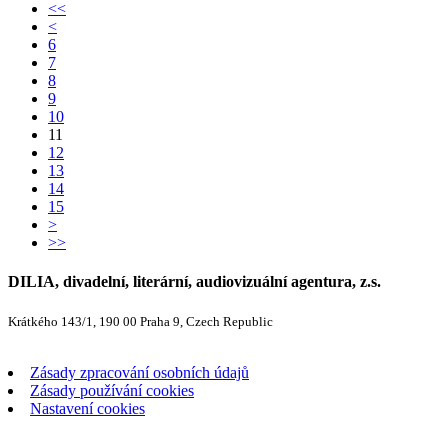
<<
<
6
7
8
9
10
11
12
13
14
15
>
>>
DILIA, divadelní, literární, audiovizuální agentura, z.s.
Krátkého 143/1, 190 00 Praha 9, Czech Republic
Zásady zpracování osobních údajů
Zásady používání cookies
Nastavení cookies