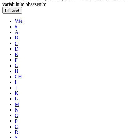
variabilním obsazením
Filtrovat
Vše
#
A
B
C
D
E
F
G
H
CH
I
J
K
L
M
N
O
P
Q
R
S