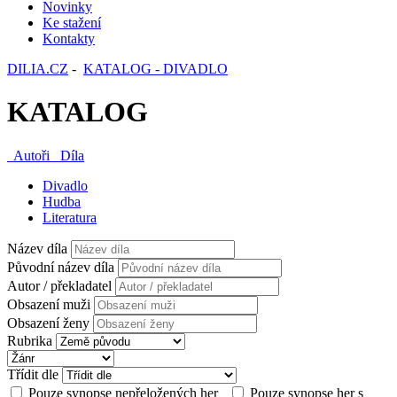
Novinky
Ke stažení
Kontakty
DILIA.CZ
-
KATALOG - DIVADLO
KATALOG
Autoři
Díla
Divadlo
Hudba
Literatura
Název díla
Původní název díla
Autor / překladatel
Obsazení muži
Obsazení ženy
Rubrika
Třídit dle
Pouze synopse nepřeložených her
Pouze synopse her s