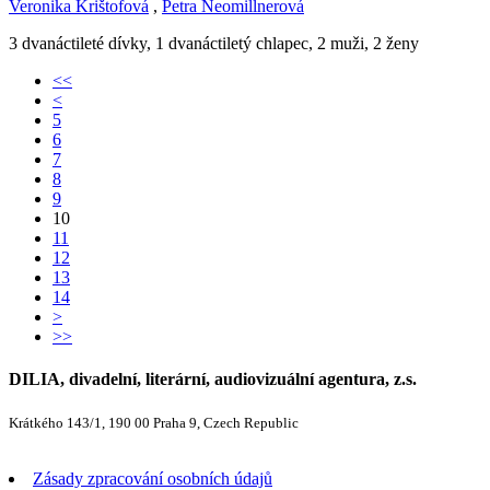
Veronika Krištofová
,
Petra Neomillnerová
3 dvanáctileté dívky, 1 dvanáctiletý chlapec, 2 muži, 2 ženy
<<
<
5
6
7
8
9
10
11
12
13
14
>
>>
DILIA, divadelní, literární, audiovizuální agentura, z.s.
Krátkého 143/1, 190 00 Praha 9, Czech Republic
Zásady zpracování osobních údajů