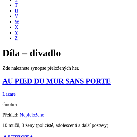
T
U
V
W
X
Y
Z
Díla – divadlo
Zde naleznete synopse přeložených her.
AU PIED DU MUR SANS PORTE
Lazare
činohra
Překlad:
Nepřeloženo
10 mužů, 3 ženy (policisté, adolescenti a další postavy)