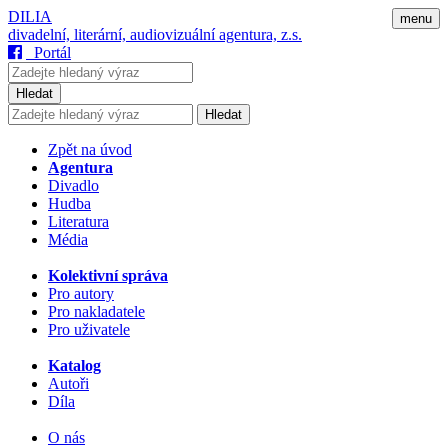
DILIA
menu
divadelní, literární, audiovizuální agentura, z.s.
Portál
Hledat
Hledat
Zpět na úvod
Agentura
Divadlo
Hudba
Literatura
Média
Kolektivní správa
Pro autory
Pro nakladatele
Pro uživatele
Katalog
Autoři
Díla
O nás