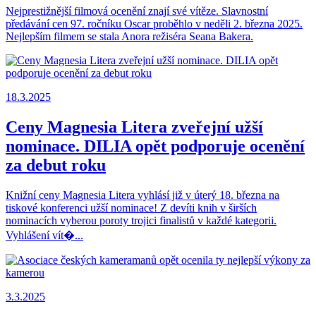
Nejprestižnější filmová ocenění znají své vítěze. Slavnostní
předávání cen 97. ročníku Oscar proběhlo v neděli 2. března 2025.
Nejlepším filmem se stala Anora režiséra Seana Bakera.
18.3.2025
Ceny Magnesia Litera zveřejní užší
nominace. DILIA opět podporuje ocenění
za debut roku
Knižní ceny Magnesia Litera vyhlásí již v úterý 18. března na
tiskové konferenci užší nominace! Z devíti knih v širších
nominacích vyberou poroty trojici finalistů v každé kategorii.
Vyhlášení vít�...
3.3.2025