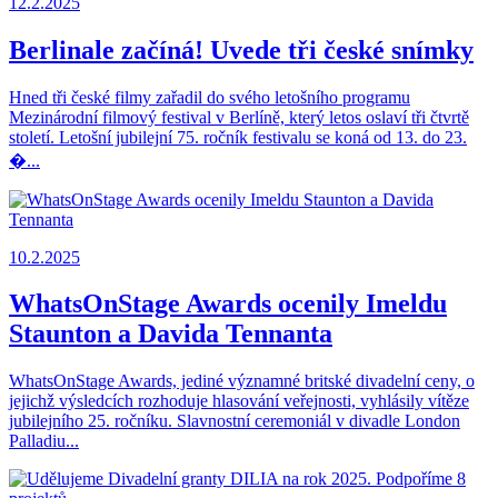
12.2.2025
Berlinale začíná! Uvede tři české snímky
Hned tři české filmy zařadil do svého letošního programu
Mezinárodní filmový festival v Berlíně, který letos oslaví tři čtvrtě
století. Letošní jubilejní 75. ročník festivalu se koná od 13. do 23.
�...
10.2.2025
WhatsOnStage Awards ocenily Imeldu
Staunton a Davida Tennanta
WhatsOnStage Awards, jediné významné britské divadelní ceny, o
jejichž výsledcích rozhoduje hlasování veřejnosti, vyhlásily vítěze
jubilejního 25. ročníku. Slavnostní ceremoniál v divadle London
Palladiu...