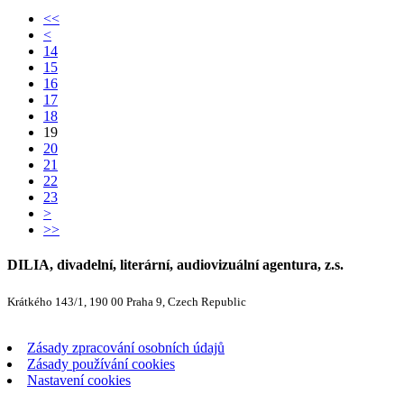
<<
<
14
15
16
17
18
19
20
21
22
23
>
>>
DILIA, divadelní, literární, audiovizuální agentura, z.s.
Krátkého 143/1, 190 00 Praha 9, Czech Republic
Zásady zpracování osobních údajů
Zásady používání cookies
Nastavení cookies