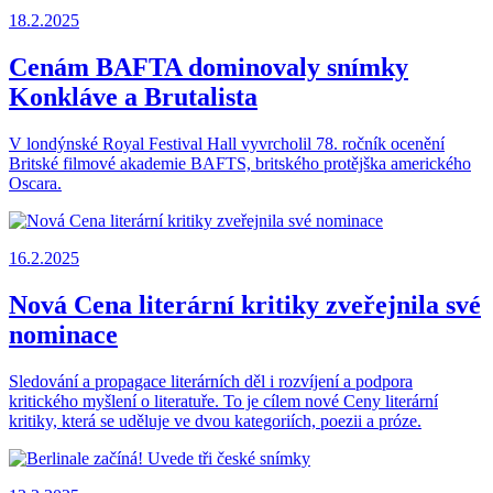
18.2.2025
Cenám BAFTA dominovaly snímky
Konkláve a Brutalista
V londýnské Royal Festival Hall vyvrcholil 78. ročník ocenění
Britské filmové akademie BAFTS, britského protějška amerického
Oscara.
16.2.2025
Nová Cena literární kritiky zveřejnila své
nominace
Sledování a propagace literárních děl i rozvíjení a podpora
kritického myšlení o literatuře. To je cílem nové Ceny literární
kritiky, která se uděluje ve dvou kategoriích, poezii a próze.