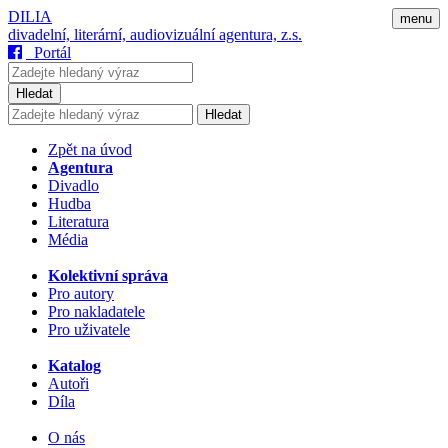
DILIA
menu
divadelní, literární, audiovizuální agentura, z.s.
Portál
Hledat
Hledat
Zpět na úvod
Agentura
Divadlo
Hudba
Literatura
Média
Kolektivní správa
Pro autory
Pro nakladatele
Pro uživatele
Katalog
Autoři
Díla
O nás