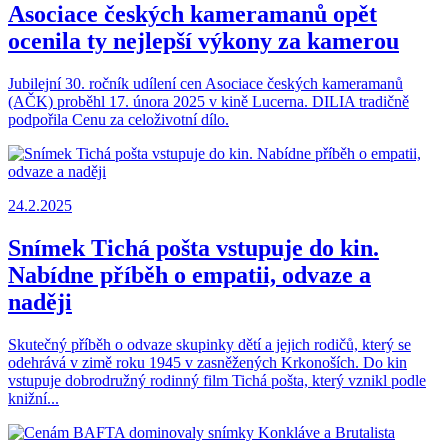
Asociace českých kameramanů opět
ocenila ty nejlepší výkony za kamerou
Jubilejní 30. ročník udílení cen Asociace českých kameramanů
(AČK) proběhl 17. února 2025 v kině Lucerna. DILIA tradičně
podpořila Cenu za celoživotní dílo.
24.2.2025
Snímek Tichá pošta vstupuje do kin.
Nabídne příběh o empatii, odvaze a
naději
Skutečný příběh o odvaze skupinky dětí a jejich rodičů, který se
odehrává v zimě roku 1945 v zasněžených Krkonoších. Do kin
vstupuje dobrodružný rodinný film Tichá pošta, který vznikl podle
knižní...