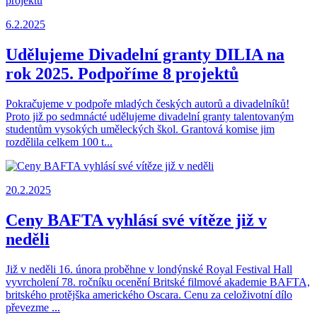
6.2.2025
Udělujeme Divadelní granty DILIA na
rok 2025. Podpoříme 8 projektů
Pokračujeme v podpoře mladých českých autorů a divadelníků!
Proto již po sedmnácté udělujeme divadelní granty talentovaným
studentům vysokých uměleckých škol. Grantová komise jim
rozdělila celkem 100 t...
20.2.2025
Ceny BAFTA vyhlásí své vítěze již v
neděli
Již v neděli 16. února proběhne v londýnské Royal Festival Hall
vyvrcholení 78. ročníku ocenění Britské filmové akademie BAFTA,
britského protějška amerického Oscara. Cenu za celoživotní dílo
převezme ...