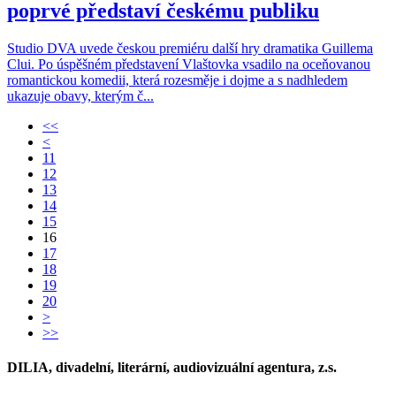
poprvé představí českému publiku
Studio DVA uvede českou premiéru další hry dramatika Guillema
Clui. Po úspěšném představení Vlaštovka vsadilo na oceňovanou
romantickou komedii, která rozesměje i dojme a s nadhledem
ukazuje obavy, kterým č...
<<
<
11
12
13
14
15
16
17
18
19
20
>
>>
DILIA, divadelní, literární, audiovizuální agentura, z.s.