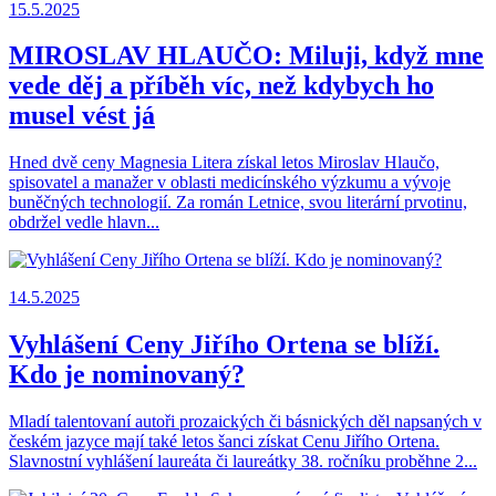
15.5.2025
MIROSLAV HLAUČO: Miluji, když mne
vede děj a příběh víc, než kdybych ho
musel vést já
Hned dvě ceny Magnesia Litera získal letos Miroslav Hlaučo,
spisovatel a manažer v oblasti medicínského výzkumu a vývoje
buněčných technologií. Za román Letnice, svou literární prvotinu,
obdržel vedle hlavn...
14.5.2025
Vyhlášení Ceny Jiřího Ortena se blíží.
Kdo je nominovaný?
Mladí talentovaní autoři prozaických či básnických děl napsaných v
českém jazyce mají také letos šanci získat Cenu Jiřího Ortena.
Slavnostní vyhlášení laureáta či laureátky 38. ročníku proběhne 2...