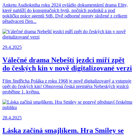
Anketu Audiokniha roku 2024 ovládlo dokumentární drama Elity,
které nahlíží do konspiračních bytů, nočních podniků a pod
pokličku práce agentů StB. Dvě odborné poroty složené z celkem
pětadvaceti člen...
29.4.2025
Válečné drama Nebeští jezdci míří zpět
do českých kin v nově digitalizované verzi
Film Jindřicha Poláka z roku 1968 je nově digitalizovaný a vstupuje
opět do českých kin! Obnovená česká premiéra Nebeských jezdců
proběhne 1. května.
28.4.2025
Láska začíná smajlíkem. Hra Smiley se