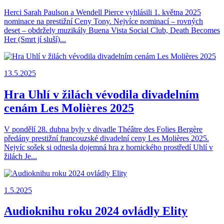
Herci Sarah Paulson a Wendell Pierce vyhlásili 1. května 2025
nominace na prestižní Ceny Tony. Nejvíce nominací – rovných
deset – obdržely muzikály Buena Vista Social Club, Death Becomes
Her (Smrt jí sluší)...
13.5.2025
Hra Uhlí v žilách vévodila divadelním
cenám Les Molières 2025
V pondělí 28. dubna byly v divadle Théâtre des Folies Bergère
předány prestižní francouzské divadelní ceny Les Molières 2025.
Nejvíc sošek si odnesla dojemná hra z hornického prostředí Uhlí v
žilách Je...
1.5.2025
Audioknihu roku 2024 ovládly Elity