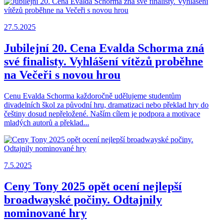
27.5.2025
Jubilejní 20. Cena Evalda Schorma zná
své finalisty. Vyhlášení vítězů proběhne
na Večeři s novou hrou
Cenu Evalda Schorma každoročně udělujeme studentům
divadelních škol za původní hru, dramatizaci nebo překlad hry do
češtiny dosud nepřeložené. Naším cílem je podpora a motivace
mladých autorů a překlad...
7.5.2025
Ceny Tony 2025 opět ocení nejlepší
broadwayské počiny. Odtajnily
nominované hry