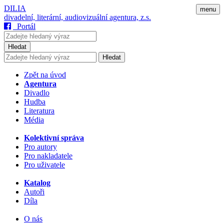
DILIA
menu
divadelní, literární, audiovizuální agentura, z.s.
Portál
Hledat
Hledat
Zpět na úvod
Agentura
Divadlo
Hudba
Literatura
Média
Kolektivní správa
Pro autory
Pro nakladatele
Pro uživatele
Katalog
Autoři
Díla
O nás