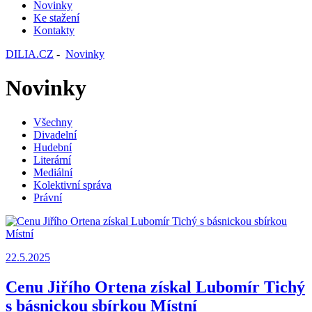
Novinky
Ke stažení
Kontakty
DILIA.CZ
-
Novinky
Novinky
Všechny
Divadelní
Hudební
Literární
Mediální
Kolektivní správa
Právní
22.5.2025
Cenu Jiřího Ortena získal Lubomír Tichý
s básnickou sbírkou Místní