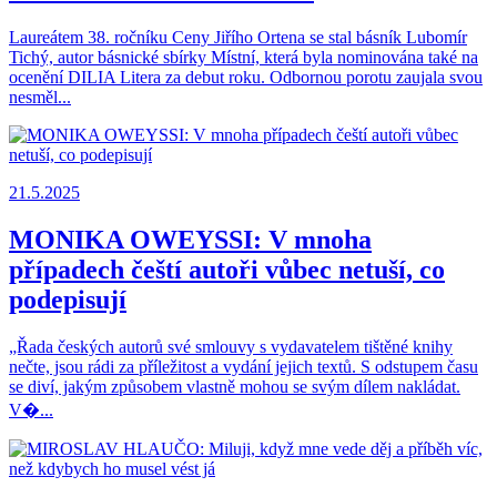
Laureátem 38. ročníku Ceny Jiřího Ortena se stal básník Lubomír
Tichý, autor básnické sbírky Místní, která byla nominována také na
ocenění DILIA Litera za debut roku. Odbornou porotu zaujala svou
nesměl...
21.5.2025
MONIKA OWEYSSI: V mnoha
případech čeští autoři vůbec netuší, co
podepisují
„Řada českých autorů své smlouvy s vydavatelem tištěné knihy
nečte, jsou rádi za příležitost a vydání jejich textů. S odstupem času
se diví, jakým způsobem vlastně mohou se svým dílem nakládat.
V�...