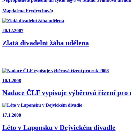
Nepropásněte poslední díl cyklu 8@8 ve Studiu Švandova divadl
Magdalena Frydrychová
:
20.12.2007
Zlatá divadelní žába udělena
10.1.2008
Nadace ČLF vypisuje výběrová řízení pro 
17.1.2008
Léto v Laponsku v Dejvickém divadle