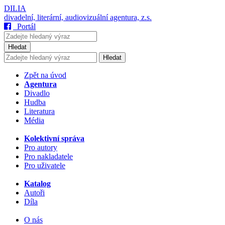
DILIA
divadelní, literární, audiovizuální agentura, z.s.
Portál
Hledat
Hledat
Zpět na úvod
Agentura
Divadlo
Hudba
Literatura
Média
Kolektivní správa
Pro autory
Pro nakladatele
Pro uživatele
Katalog
Autoři
Díla
O nás