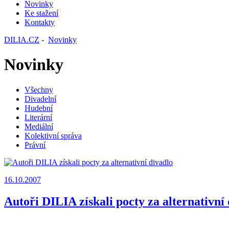
Novinky
Ke stažení
Kontakty
DILIA.CZ
-
Novinky
Novinky
Všechny
Divadelní
Hudební
Literární
Mediální
Kolektivní správa
Právní
16.10.2007
Autoři DILIA získali pocty za alternativní