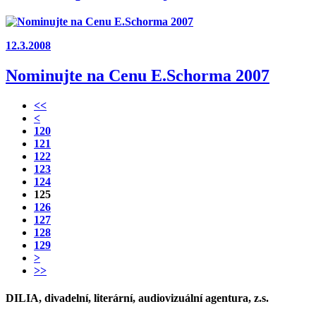
12.3.2008
Nominujte na Cenu E.Schorma 2007
<<
<
120
121
122
123
124
125
126
127
128
129
>
>>
DILIA, divadelní, literární, audiovizuální agentura, z.s.