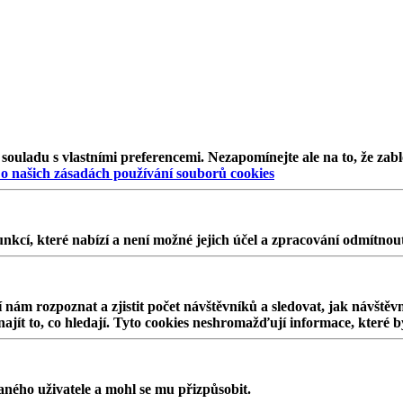
 souladu s vlastními preferencemi. Nezapomínejte ale na to, že za
 o našich zásadách používání souborů cookies
nkcí, které nabízí a není možné jejich účel a zpracování odmítnou
 nám rozpoznat a zjistit počet návštěvníků a sledovat, jak návště
jít to, co hledají. Tyto cookies neshromažďují informace, které b
ného uživatele a mohl se mu přizpůsobit.