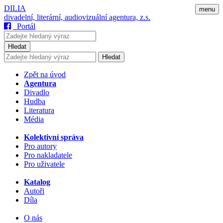
DILIA
menu
divadelní, literární, audiovizuální agentura, z.s.
Portál
Hledat
Hledat
Zpět na úvod
Agentura
Divadlo
Hudba
Literatura
Média
Kolektivní správa
Pro autory
Pro nakladatele
Pro uživatele
Katalog
Autoři
Díla
O nás