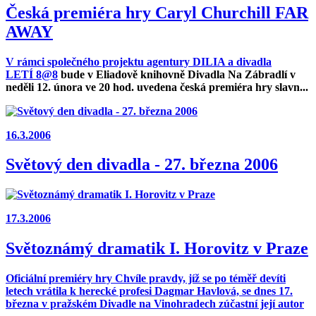
Česká premiéra hry Caryl Churchill FAR
AWAY
V rámci společného projektu agentury DILIA a divadla
LETÍ
8@8
bude v Eliadově knihovně Divadla Na Zábradlí v
neděli 12. února ve 20 hod.
uvedena česká premiéra hry slavn...
16.3.2006
Světový den divadla - 27. března 2006
17.3.2006
Světoznámý dramatik I. Horovitz v Praze
Oficiální premiéry hry Chvíle pravdy, jíž se po téměř devíti
letech vrátila k herecké profesi Dagmar Havlová, se dnes 17.
března v pražském Divadle na Vinohradech zúčastní její autor