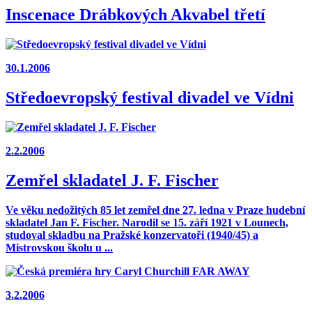
Inscenace Drábkových Akvabel třetí
30.1.2006
Středoevropský festival divadel ve Vídni
2.2.2006
Zemřel skladatel J. F. Fischer
Ve věku nedožitých 85 let zemřel dne 27. ledna v Praze hudební
skladatel Jan F. Fischer. Narodil se 15. září 1921 v Lounech,
studoval skladbu na Pražské konzervatoři (1940/45) a
Mistrovskou školu u ...
3.2.2006