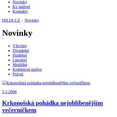
Novinky
Ke stažení
Kontakty
DILIA.CZ
-
Novinky
Novinky
Všechny
Divadelní
Hudební
Literární
Mediální
Kolektivní správa
Právní
5.1.2006
Krkonošská pohádka nejoblíbenějším
večerníčkem