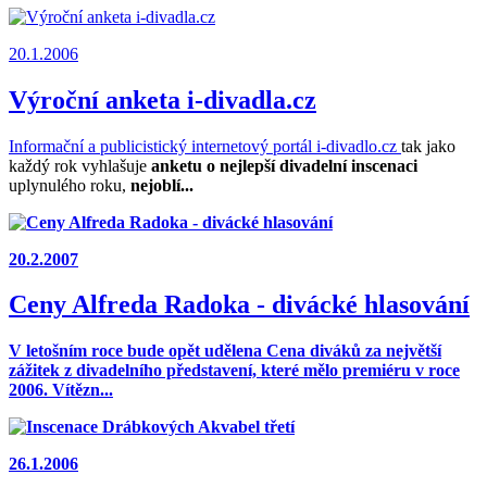
20.1.2006
Výroční anketa i-divadla.cz
Informační a publicistický internetový portál
i-divadlo.cz
tak jako
každý rok vyhlašuje
anketu o nejlepší divadelní inscenaci
uplynulého roku,
nejoblí...
20.2.2007
Ceny Alfreda Radoka - divácké hlasování
V letošním roce bude opět udělena Cena diváků za největší
zážitek z divadelního představení, které mělo premiéru v roce
2006. Vítězn...
26.1.2006